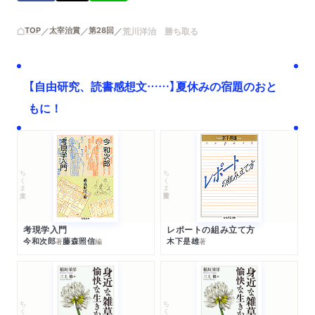
TOP
太宰治賞
第28回
荒川洋治 勝ち取る
【自由研究、読書感想文……】夏休みの宿題のおと
もに！
ちくま文庫
ちくま学芸文庫
考現学入門
レポートの組み立て方
今和次郎
藤森照信
木下是雄
著
編
著
ちくま文庫
ちくま文庫