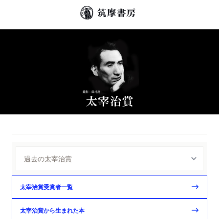
太宰治賞受賞者一覧
太宰治賞から生まれた本