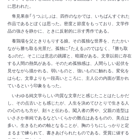
に思われた。
隼見果奈「うつぶし」は、四作のなかでは、いちばんすぐれた
作品であるとぼくは思った。密度と節度をもっており、文学作
品の強さを静かに、ときに反射的に示す秀作である。
養鶏場を父ときりもりする娘。その孤独な世界を、たたかい
ながら勝ち取る光景だ。孤独に「たえる」のではなく、「勝ち取
る」のだ。そこには意志の跳躍と、暗躍がある。文章以前に存在
する人間の熱気がある。そのため孤独感は、人間らしい起伏を
見せながら描かれる。弱いものと、強いものに触れる。変化を
はらむ。文章よりも一段高いところに、主人公の内面が置かれ
ているという印象をもった。
いわゆる純文学らしい均質な文章だと感じたことはたしかだ
し、その点古いとも感じたが、人生を決めてひとりで生きる人
の心のもち方が、刻々と伝わる。闖入者の男や、父親の造型は
いささか単純であるなどいくらかの難点はあるものの、美点は
多い。生きるための軸となることが、胸のうちにしっかりと定
まるまで練られて、書きあげられたものである。受賞に値する