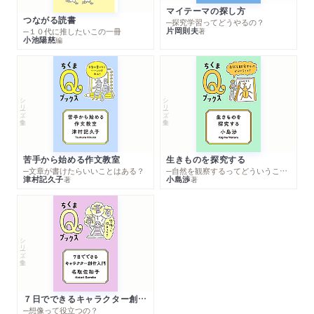
マイテーマの探し方
つながる読書
─探究学習ってどうやるの？
片岡則夫
著
─１０代に推したいこの一冊
小池陽慈
編
シリーズ・全集
シリーズ・全集
苦手から始める作文教室
生きものを探究する
─文章が書けたらいいことはある？
─自然を観察するってどういうこと？
津村記久子
小島渉
著
著
シリーズ・全集
７日でできるキャラクター創作入門
─想像って役立つの？