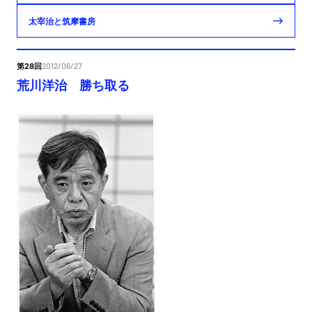
太宰治と筑摩書房
第28回
2012/06/27
荒川洋治 勝ち取る