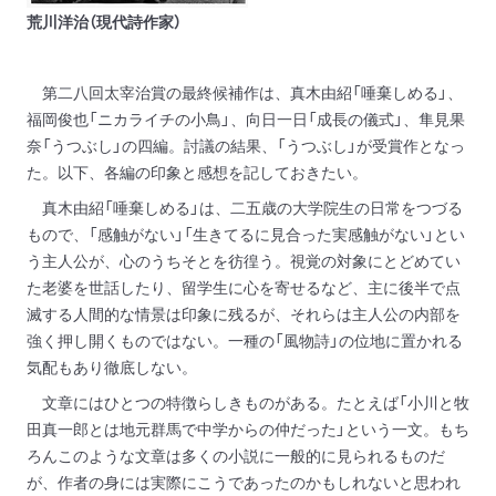
荒川洋治（現代詩作家）
第二八回太宰治賞の最終候補作は、真木由紹「唾棄しめる」、
福岡俊也「ニカライチの小鳥」、向日一日「成長の儀式」、隼見果
奈「うつぶし」の四編。討議の結果、「うつぶし」が受賞作となっ
た。以下、各編の印象と感想を記しておきたい。
真木由紹「唾棄しめる」は、二五歳の大学院生の日常をつづる
もので、「感触がない」「生きてるに見合った実感触がない」とい
う主人公が、心のうちそとを彷徨う。視覚の対象にとどめてい
た老婆を世話したり、留学生に心を寄せるなど、主に後半で点
滅する人間的な情景は印象に残るが、それらは主人公の内部を
強く押し開くものではない。一種の「風物詩」の位地に置かれる
気配もあり徹底しない。
文章にはひとつの特徴らしきものがある。たとえば「小川と牧
田真一郎とは地元群馬で中学からの仲だった」という一文。もち
ろんこのような文章は多くの小説に一般的に見られるものだ
が、作者の身には実際にこうであったのかもしれないと思われ