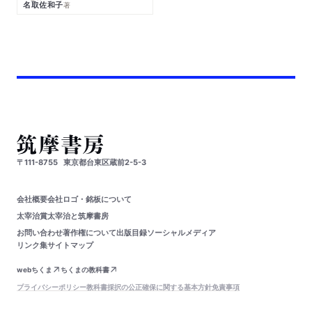
名取佐和子
著
〒111-8755
東京都台東区蔵前2-5-3
会社概要
会社ロゴ・銘板について
太宰治賞
太宰治と筑摩書房
お問い合わせ
著作権について
出版目録
ソーシャルメディア
リンク集
サイトマップ
webちくま
ちくまの教科書
プライバシーポリシー
教科書採択の公正確保に関する基本方針
免責事項