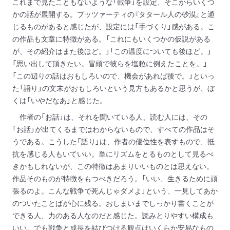
これまで見たこともないような「戦争」を設定、そこからいくつ
かの話が展開する。ブッツァーティの『タタール人の砂漠』と通
じるものがあると感じたが、設定には「手づくり」感がある。こ
の作品も文章に特徴がある。「これにもいくつかの仮説がある
が、その紹介はまた後ほど。」「この温度についても後ほど。」
「思い出して頂きたい。冒頭で彼らを塩粒に例えたことを。」
「この辺りの話はおもしろいので、機会があれば後で。」といっ
た「語り」の文末がおもしろいという見方もあるかと思うが、ぼ
くは「いやだなあ」と感じた。
作者の「お話」は、それを聞いている人、読む人には、その
「お話」が出てくるまではわからないもので、すべての作品はそ
うである。こうした「語り」は、作者の優位性を表すもので、抵
抗を感じる人もいていい。単にリズムをとるものとして見るべ
きかもしれないが、この特徴はあまりいいものとは思えない。
作品そのものが特徴をもつべきだろう。「いい、生きるために頑
張るのよ。こんな戦争で死んじゃダメよ」という、一見してあか
のついたことばが心に残る。おしまいまでしっかり書くことが
できる人、力のある人なのだと感じた。読みとりやすい構成も
いい。でも戦争と成長を結びつける観点はいくらか安易なもの