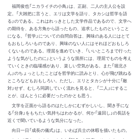
福岡俊也「ニカライチの小鳥」は、正副、二人の主人公を設
定。「大雑把に言うと、エリは文学を語り、タカシは哲学を語
る」のである。これはれっきとした文学作品であるので、文学へ
の期待を、ある方角から語ったもの、追求したものということ
になる。「哲学」についての自問自答は、興味のある人にはとて
もおもしろいものであり、興味のない人にはそれほどおもしろ
くないものである。理屈を進めていき、「いいところまで行った
ような気がしたのに」というような箇所には、理屈でものを考え
ていくときの臨場感があり、楽しい空気がある。また「堀北さ
ん」のちょっとしたことばを哲学的に読みとり、心が飛び跳ねる
ところなどもおもしろい。ただし、エリとタカシが十分に「敵
対」せず、むしろ同調していく流れを見ると、「二人」にするこ
とが、ほんとうに必要だったのかとも思う。
文学を正面から語るのはたしかにむずかしいし、聞き手にな
る「分身」をもちたい気持ちはわかるが、何か「遠回し」の長話を
近くで聞いているような気分になった。
向日一日「成長の儀式」は、いわば兵士の休暇を描いたもの。