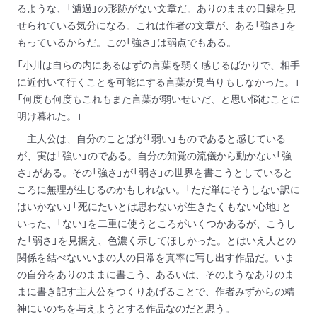
るような、「濾過」の形跡がない文章だ。ありのままの日録を見
せられている気分になる。これは作者の文章が、ある「強さ」を
もっているからだ。この「強さ」は弱点でもある。
「小川は自らの内にあるはずの言葉を弱く感じるばかりで、相手
に近付いて行くことを可能にする言葉が見当りもしなかった。」
「何度も何度もこれもまた言葉が弱いせいだ、と思い悩むことに
明け暮れた。」
主人公は、自分のことばが「弱い」ものであると感じている
が、実は「強い」のである。自分の知覚の流儀から動かない「強
さ」がある。その「強さ」が「弱さ」の世界を書こうとしていると
ころに無理が生じるのかもしれない。「ただ単にそうしない訳に
はいかない」「死にたいとは思わないが生きたくもない心地」と
いった、「ない」を二重に使うところがいくつかあるが、こうし
た「弱さ」を見据え、色濃く示してほしかった。とはいえ人との
関係を結べないいまの人の日常を真率に写し出す作品だ。いま
の自分をありのままに書こう、あるいは、そのようなありのま
まに書き記す主人公をつくりあげることで、作者みずからの精
神にいのちを与えようとする作品なのだと思う。