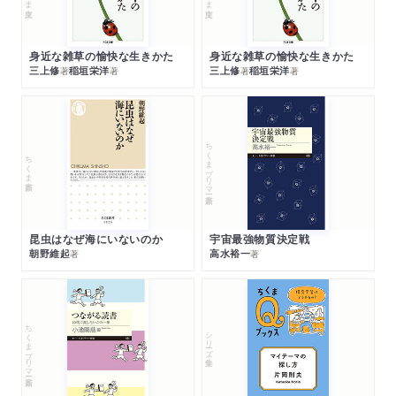
身近な雑草の愉快な生きかた
身近な雑草の愉快な生きかた
三上修
稲垣栄洋
三上修
稲垣栄洋
著
著
著
著
ちくまプリマー新書
ちくま新書
昆虫はなぜ海にいないのか
宇宙最強物質決定戦
朝野維起
高水裕一
著
著
ちくまプリマー新書
シリーズ・全集