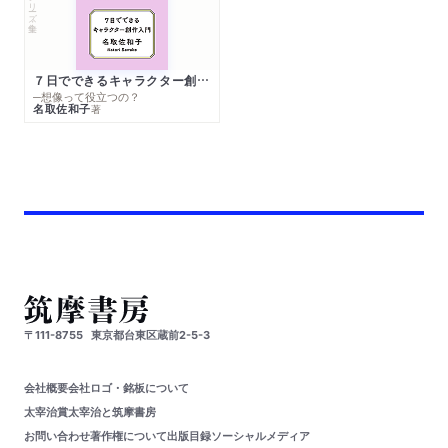
シリーズ・全集
７日でできるキャラクター創作入門
─想像って役立つの？
名取佐和子
著
〒111-8755
東京都台東区蔵前2-5-3
会社概要
会社ロゴ・銘板について
太宰治賞
太宰治と筑摩書房
お問い合わせ
著作権について
出版目録
ソーシャルメディア