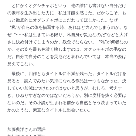
とにかくオグシチャボという、他の誰にも書けない自分だけ
の素材を生み出した力に、私は才能を感じた。だからこそ、も
っと徹底的にオグシチャボにこだわってほしかった。なぜ
〝私”が自らの体を描写する時、あれほど力んでしまうのか。な
ぜ〝……私は生きている限り、私自身が災厄なのだ”などと大げ
さに決め付けてしまうのか、残念でならない。〝私”が何者なの
か、その姿を最も色濃く映し出すのは、オグシチャボの毛なの
だ。自分で自分のことを災厄だと哀れんでいては、本当の姿は
見えてこない。
最後に、四作ともタイトルに不満が残った。タイトルだけを
見ると、読んでみたい気持になれる作品は一つもなかった。決
していい加減につけたのではないと思うが、むしろ、考えす
ぎ、ひねりすぎなのではないだろうか。別に度肝を抜く必要は
ないのだ。その小説が生まれる前から自然とそう決まっていた
かのような、素直なタイトルに出会いたい。
加藤典洋さんの選評