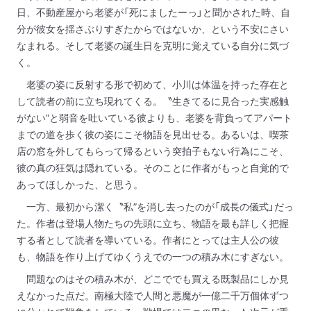
日、不動産屋から老婆が「死にましたーっ」と聞かされた時、自
分が彼女を揺さぶりすぎたからではないか、という不安にさい
なまれる。そして老婆の誕生日を克明に覚えている自分に気づ
く。
老婆の姿に反射する形で初めて、小川は体温を持った存在と
して読者の前に立ち現れてくる。〝生きてるに見合った実感触
がない”と弱音を吐いている彼よりも、老婆を背負ってアパート
までの道を歩く彼の姿にこそ物語を見出せる。あるいは、喫茶
店の窓を外してもらって帰るという突拍子もない行為にこそ、
彼の真の狂気は隠れている。そのことに作者がもっと自覚的で
あってほしかった、と思う。
一方、最初から潔く〝私”を消し去ったのが「成長の儀式」だっ
た。作者は登場人物たちの先頭に立ち、物語を最も詳しく把握
する者として読者を導いている。作者にとっては主人公の彼
も、物語を作り上げてゆくうえでの一つの積み木にすぎない。
問題なのはその積み木が、どこででも買える既製品にしか見
えなかった点だ。南極大陸で人間と悪魔が一億二千万個体ずつ