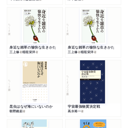
ちくま文庫
ちくま文庫
身近な雑草の愉快な生きかた
身近な雑草の愉快な生きかた
三上修
稲垣栄洋
三上修
稲垣栄洋
著
著
著
著
ちくまプリマー新書
ちくま新書
昆虫はなぜ海にいないのか
宇宙最強物質決定戦
朝野維起
高水裕一
著
著