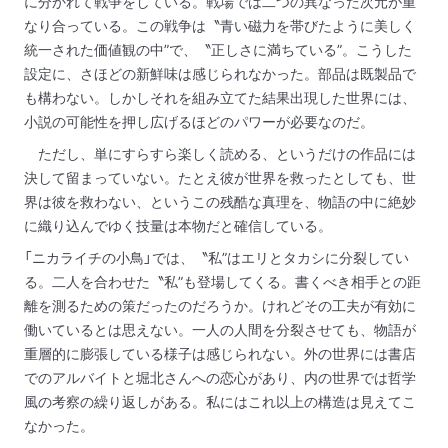
に分かれて戦争をしている。戦場では二つの異なった次元が重
なり合っている。この戦争は〝青い磁力を帯びたように美しく
統一された価値観の中”で、〝正しさに満ちている”。こうした
設定に、さほどの新鮮味は感じられなかった。部品は既製品で
も構わない。しかしそれを組み立てた結果出現した世界には、
小説の可能性を押し広げるほどのパワーが必要なのだ。
ただし、単にすらすら楽しく読める、というだけの作品には
決して留まっていない。たとえ彼が世界を救ったとしても、世
界は彼を救わない、というこの残酷な真理を、物語の中に絶妙
に織り込んでゆく技量は本物だと確信している。
「ニカライチの小鳥」では、〝私”はエリとタカシに分裂してい
る。二人を合わせた〝私”も登場してくる。書くべき相手との距
離を測るための策だったのだろうか。けれどその工夫が有効に
働いているとは思えない。一人の人間を分裂させても、物語が
重層的に膨張している様子は感じられない。外の世界には書店
でのアルバイトと堀北さんへの恋心があり、内の世界では哲学
風の考察の繰り返しがある。私にはこれ以上の構造は見えてこ
なかった。