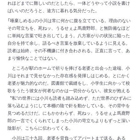
れほどまでに難しいのだとしたら、一体どうやって小説を書け
ばいいのだろうと、途方に暮れる気分だった。
「唾棄しめる」の小川は常に何かに腹を立てている。理由のない
その苛立ちを、死ねッ、うるせぇよ馬鹿野郎、と無防備なほど
に単純な言葉で吐き出してしまう。八方塞がりの状況に陥った
自分を持て余し、語るべき言葉を放棄しているように見える。
読者は始終、その不機嫌に付き合わされる。正直に言って、あ
まり愉快なことではない。
ところが駅のホームで祈りを捧げる老婆と出会った途端、小
川はそれまで見せなかった存在感を発揮しはじめる。とにかく
老婆が魅力的なのだ。図書館で裁縫をし、小学生に向かって校
歌をうたう彼女が何者なのかは一切分からない。彼女が抱える
〝私”の世界には小川も読者も踏み込めず、ただ世界のひずみに
落ち込むようにして本棚の陰で針を動かしている、その背中を
見つめるだけだ。にもかかわらず、死ねッ、うるせぇよ馬鹿野
郎の一言でくくられてしまった小川の苛立ちよりもずっと深い
陰影が、こちらに伝わってくる。
小川は三十九回、老婆を背負ってアパートまで送る。ある