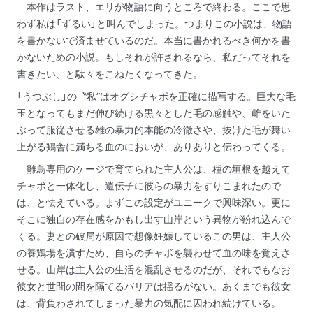
本作はラスト、エリが物語に向うところで終わる。ここで思
わず私は「ずるい」と叫んでしまった。つまりこの小説は、物語
を書かないで済ませているのだ。本当に書かれるべき何かを書
かないための小説。もしそれが許されるなら、私だってそれを
書きたい、と駄々をこねたくなってきた。
「うつぶし」の〝私”はオグシチャボを正確に描写する。巨大な毛
玉となってもまだ伸び続ける黒々とした毛の感触や、雌をいた
ぶって服従させる雄の暴力的本能の冷徹さや、抜けた毛が舞い
上がる鶏舎に満ちる血のにおいが、ありありと伝わってくる。
雛鳥専用のケージで育てられた主人公は、種の垣根を越えて
チャボと一体化し、遺伝子に彼らの暴力をすりこまれたので
は、と怯えている。まずこの設定がユニークで興味深い。更に
そこに独自の存在感をかもし出す山岸という異物が紛れ込んで
くる。妻との破局が原因で想像妊娠しているこの男は、主人公
の養鶏場を潰すため、自らのチャボを襲わせて血の味を覚えさ
せる。山岸は主人公の生活を混乱させるのだが、それでもなお
彼女と世間の間を隔てるバリアは揺るがない。あくまでも彼女
は、背負わされてしまった暴力の気配に囚われ続けている。