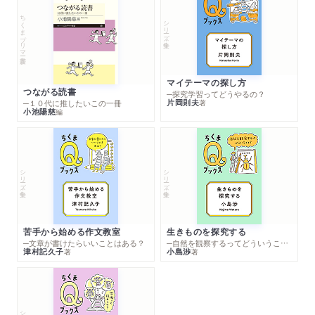
ちくまプリマー新書
シリーズ・全集
マイテーマの探し方
つながる読書
─探究学習ってどうやるの？
片岡則夫
著
─１０代に推したいこの一冊
小池陽慈
編
シリーズ・全集
シリーズ・全集
苦手から始める作文教室
生きものを探究する
─文章が書けたらいいことはある？
─自然を観察するってどういうこと？
津村記久子
小島渉
著
著