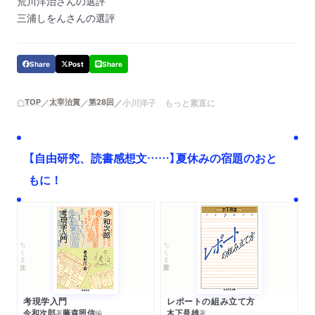
荒川洋治さんの選評
三浦しをんさんの選評
Share
Post
Share
TOP
太宰治賞
第28回
小川洋子 もっと素直に
【自由研究、読書感想文……】夏休みの宿題のおと
もに！
ちくま文庫
ちくま学芸文庫
考現学入門
レポートの組み立て方
今和次郎
藤森照信
木下是雄
著
編
著