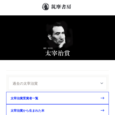
太宰治賞受賞者一覧
太宰治賞から生まれた本