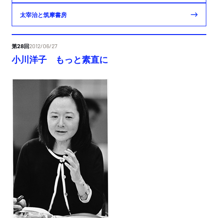
太宰治と筑摩書房
第28回
2012/06/27
小川洋子 もっと素直に