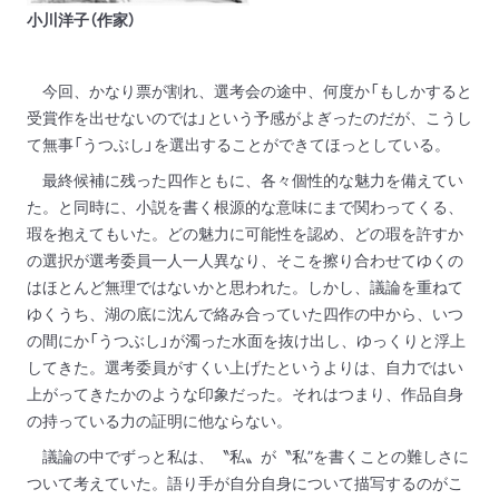
小川洋子（作家）
今回、かなり票が割れ、選考会の途中、何度か「もしかすると
受賞作を出せないのでは」という予感がよぎったのだが、こうし
て無事「うつぶし」を選出することができてほっとしている。
最終候補に残った四作ともに、各々個性的な魅力を備えてい
た。と同時に、小説を書く根源的な意味にまで関わってくる、
瑕を抱えてもいた。どの魅力に可能性を認め、どの瑕を許すか
の選択が選考委員一人一人異なり、そこを擦り合わせてゆくの
はほとんど無理ではないかと思われた。しかし、議論を重ねて
ゆくうち、湖の底に沈んで絡み合っていた四作の中から、いつ
の間にか「うつぶし」が濁った水面を抜け出し、ゆっくりと浮上
してきた。選考委員がすくい上げたというよりは、自力ではい
上がってきたかのような印象だった。それはつまり、作品自身
の持っている力の証明に他ならない。
議論の中でずっと私は、〝私〟が〝私”を書くことの難しさに
ついて考えていた。語り手が自分自身について描写するのがこ