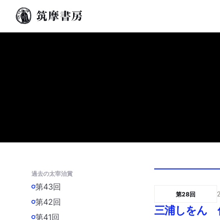
過去の太宰治賞
第43回
第28回
第42回
三浦しをん 
第41回