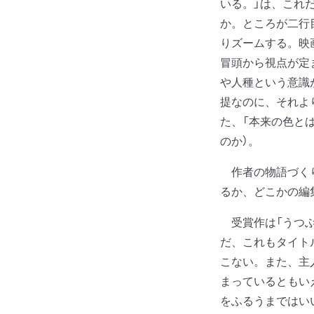
いる。」は、これ
か。ところが二行
りズームする。映
冒頭から視点が定
や人種という意識
提なのに、それよ
た、「本来の色と
のか）。
作者の物語づくり
るか、どこかの編
受賞作は「うつぶ
だ、これもタイト
こない。また、主
まっているともい
をふるうまではい