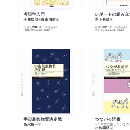
考現学入門
レポートの組み立
今和次郎
藤森照信
木下是雄
著
編
著
定価:
円
（10％税込み）
定価:
円
（10％税込み）
1,210
902
ISBN:
ISBN:
978-4-480-02115-1
978-4-480-08121-6
ちくまプリマー新書
ちくまプリマー新書
宇宙最強物質決定戦
つながる読書
高水裕一
─１０代に推したいこの
著
小池陽慈
編