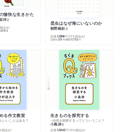
の愉快な生きかた
栄洋
著
昆虫はなぜ海にいないのか
％税込み）
朝野維起
著
42819-6
定価:
円
（10％税込み）
1,056
ISBN:
978-4-480-07756-1
シリーズ・全集
める作文教室
生きものを探究する
らいいことはある？
─自然を観察するってどういうこと？
小島渉
著
0％税込み）
定価:
円
（10％税込み）
1,540