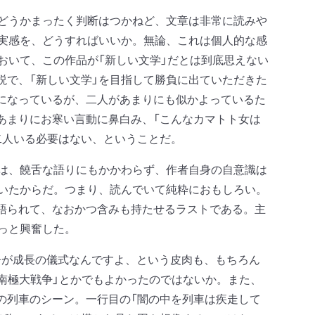
かどうかまったく判断はつかねど、文章は非常に読みや
の実感を、どうすればいいか。無論、これは個人的な感
おいて、この作品が「新しい文学」だとは到底思えない
説で、「新しい文学」を目指して勝負に出ていただきた
になっているが、二人があまりにも似かよっているた
あまりにお寒い言動に鼻白み、「こんなカマトト女は
二人いる必要はない、ということだ。
由は、饒舌な語りにもかかわらず、作者自身の自意識は
ていたからだ。つまり、読んでいて純粋におもしろい。
語られて、なおかつ含みも持たせるラストである。主
っと興奮した。
が成長の儀式なんですよ、という皮肉も、もちろん
南極大戦争」とかでもよかったのではないか。また、
の列車のシーン。一行目の「闇の中を列車は疾走して