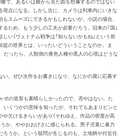
俯瞰で、あるいは横から見た図を想像するのではない
る視点になる。しかし次に、カメラは列車内にいきな
動もスムーズにできるかもしれないが、小説の場合、
するため、もう少しの工夫が必要だろう。旧来の「国」
しい（ヴェトナム戦争は「知らないかもね」という前
前提の世界とは、いったいどういうことなのか。ま
が、だったら、人類側の黄色人種や黒人の心境はどうな
ない。ぜひ次作をお書きになり、なにかの賞に応募す
ャボの造形も素晴らしかったので、否やはない。た
べ、いくつかの意味を知ったが、それでもあまりピンと
やや欠けるきらいがあり（それゆえ、作品の密度が高
いうか、ややおおげさに感じられる。男子児童に暴力
だろうか。という疑問が生じるのも、土地柄や付近住