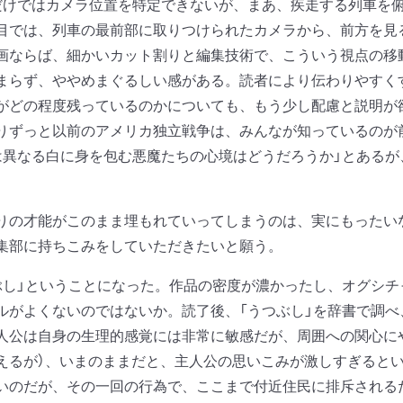
だけではカメラ位置を特定できないが、まあ、疾走する列車を
目では、列車の最前部に取りつけられたカメラから、前方を見
画ならば、細かいカット割りと編集技術で、こういう視点の移
まらず、ややめまぐるしい感がある。読者により伝わりやすく
がどの程度残っているのかについても、もう少し配慮と説明が欲
りずっと以前のアメリカ独立戦争は、みんなが知っているのが
は異なる白に身を包む悪魔たちの心境はどうだろうか」とある
の才能がこのまま埋もれていってしまうのは、実にもったい
集部に持ちこみをしていただきたいと願う。
し」ということになった。作品の密度が濃かったし、オグシチ
ルがよくないのではないか。読了後、「うつぶし」を辞書で調
人公は自身の生理的感覚には非常に敏感だが、周囲への関心に
えるが）、いまのままだと、主人公の思いこみが激しすぎると
いのだが、その一回の行為で、ここまで付近住民に排斥される