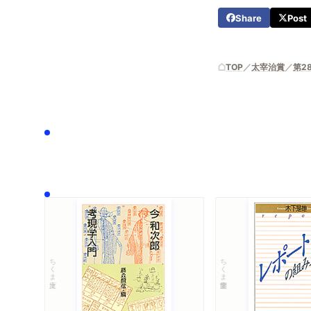
Share
Post
TOP
太宰治賞
第2
ちくま文庫
ちくま学芸文庫