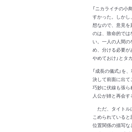
「ニカライチの小
すかった。しかし
想なので、意見を
のは、致命的では
い。一人の人間の
め、分ける必要が
やめておけ」とタ
「成長の儀式」を
決して前面に出て
巧妙に伏線も張ら
人公が姉と再会す
ただ、タイトルは
こめられていると
位置関係の描写な