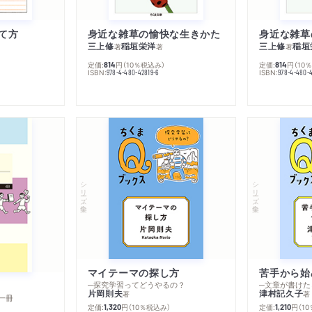
て方
身近な雑草の愉快な生きかた
身近な雑草
三上修
稲垣栄洋
三上修
稲垣
著
著
著
定価:
円
（10％税込み）
定価:
円
（10
814
814
ISBN:
ISBN:
978-4-480-42819-6
978-4-480-
シリーズ・全集
シリーズ・全集
マイテーマの探し方
苦手から始
─探究学習ってどうやるの？
─文章が書けた
片岡則夫
津村記久子
著
著
一冊
定価:
円
（10％税込み）
定価:
円
（1
1,320
1,210