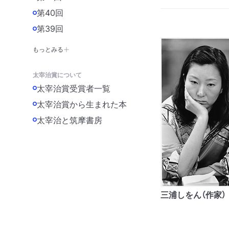
第40回
第39回
もっとみる
太宰治賞について
太宰治賞受賞者一覧
太宰治賞から生まれた本
太宰治と筑摩書房
三浦しをん（作家）