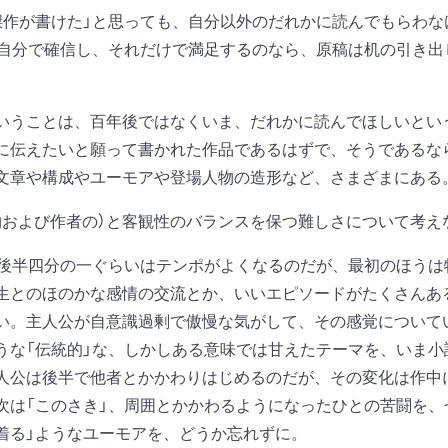
作が書けた」と思っても、自分以外のだれかに読んでもらわな
と自分で確信し、それだけで満足するのなら、原稿は机の引き
うことは、百年後ではなくいま、だれかに読んでほしいとい
に伝えたいと願って書かれた作品であるはずで、そうであるな
文章や構成やユーモアや登場人物の造形など、さまざまにある
および作者の）と客観性のバランスを保つ難しさについて考え
、後半四分の一ぐらいはテンポがよくなるのだが、最初のほう
生とのほのかな感情の交流とか、いいエピソードがたくさんあ
い。主人公が自意識過剰で傲慢な気がして、その感覚について
うな「伝統的」な、しかしある意味では甘えたテーマを、いま
人公は後半で他者とかかわりはじめるのだが、その変化は作中
次は「このさき」、周囲とかかわるようになったひとの苦闘を、
着る」ようなユーモアを、どうか忘れずに。