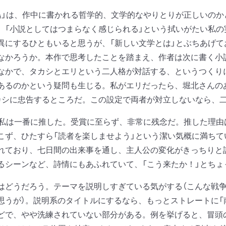
鳥」は、作中に書かれる哲学的、文学的なやりとりが正しいの
、「小説としてはつまらなく感じられる」という拭いがたい私
異にするひともいると思うが、「新しい文学とは」とぶちあげて
なかろうか。本作で思考したことを踏まえ、作者は次に書く小
なかで、タカシとエリという二人格が対話する、というつくり
あるのかという疑問も生じる。私がエリだったら、堀北さんの
カシに忠告するところだ。この設定で両者が対立しないなら、
、私は一番に推した。受賞に至らず、非常に残念だ。推した理
こず、ひたすら「読者を楽しませよう」という潔い気概に満ち
れており、七日間の出来事を通し、主人公の変化がきっちりと
るシーンなど、詩情にもあふれていて、「こう来たか！」とちょ
どうだろう。テーマを説明しすぎている気がする（こんな戦争
思うが）。説明系のタイトルにするなら、もっとストレートに「
どで、やや洗練されていない部分がある。例を挙げると、冒頭