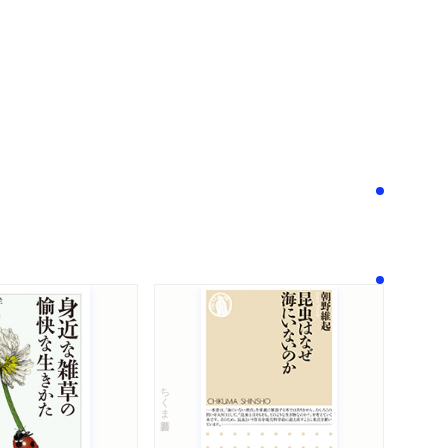
！
ちくま新書