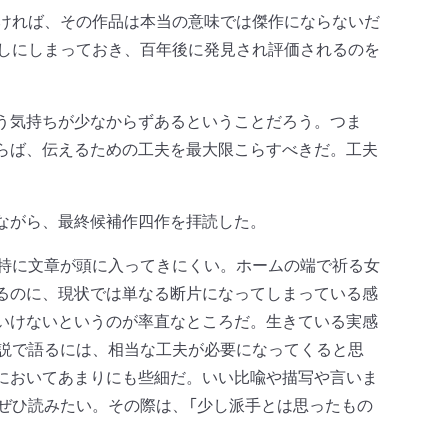
ければ、その作品は本当の意味では傑作にならないだ
出しにしまっておき、百年後に発見され評価されるのを
う気持ちが少なからずあるということだろう。つま
らば、伝えるための工夫を最大限こらすべきだ。工夫
。
ながら、最終候補作四作を拝読した。
は特に文章が頭に入ってきにくい。ホームの端で祈る女
るのに、現状では単なる断片になってしまっている感
いけないというのが率直なところだ。生きている実感
小説で語るには、相当な工夫が必要になってくると思
においてあまりにも些細だ。いい比喩や描写や言いま
ぜひ読みたい。その際は、「少し派手とは思ったもの