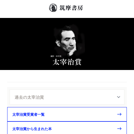
太宰治賞受賞者一覧
太宰治賞から生まれた本