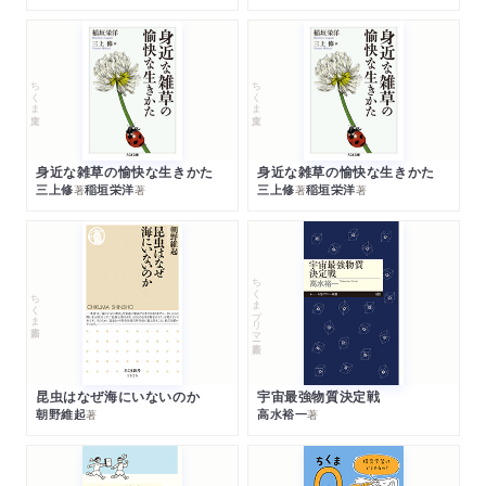
ちくま文庫
ちくま文庫
身近な雑草の愉快な生きかた
身近な雑草の愉快な生きかた
三上修
稲垣栄洋
三上修
稲垣栄洋
著
著
著
著
ちくまプリマー新書
ちくま新書
昆虫はなぜ海にいないのか
宇宙最強物質決定戦
朝野維起
高水裕一
著
著