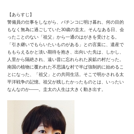
【あらすじ】
警備員の仕事をしながら、パチンコに明け暮れ、何の目的
もなく無為に過ごしていた30歳の圭太。そんなある日、会
ったことのない「祖父」から一通のはがきを受けとる。
「引き継いでもらいたいものがある」との言葉に、遺産で
ももらえるかと淡い期待を抱き、出向いた先は、しかし、
人里から隔絶され、遠い昔に忘れられた炭鉱の村だった。
南国の植物に覆われた不思議な村で半ば強制的に始めるこ
とになった、「祖父」との共同生活。そこで明かされる太
平洋戦争の記憶。祖父が残したかったものとは、いったい
なんなのか――。圭太の人生は大きく動き出す。