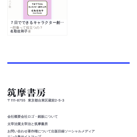
７日でできるキャラクター創作入門
─想像って役立つの？
名取佐和子
著
〒111-8755
東京都台東区蔵前2-5-3
会社概要
会社ロゴ・銘板について
太宰治賞
太宰治と筑摩書房
お問い合わせ
著作権について
出版目録
ソーシャルメディア
リンク集
サイトマップ