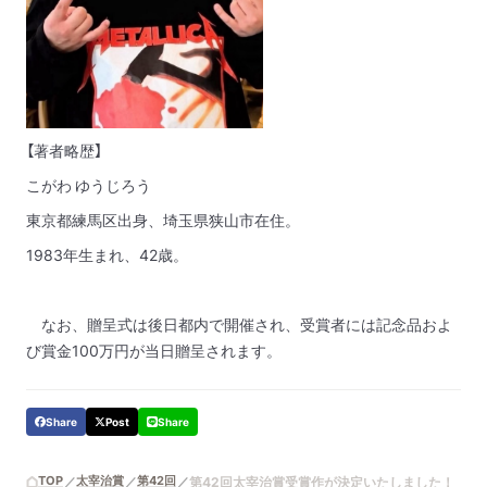
【著者略歴】
こがわ ゆうじろう
東京都練馬区出身、埼玉県狭山市在住。
1983年生まれ、42歳。
なお、贈呈式は後日都内で開催され、受賞者には記念品およ
び賞金100万円が当日贈呈されます。
Share
Post
Share
TOP
太宰治賞
第42回
第42回太宰治賞受賞作が決定いたしました！