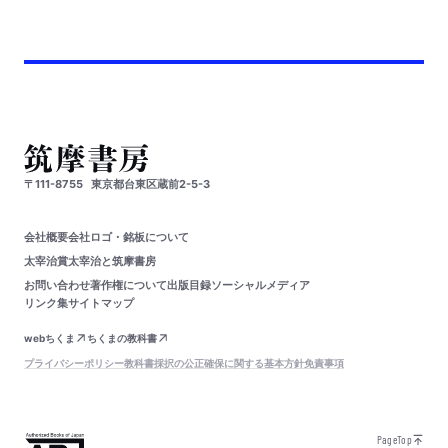
〒111-8755
東京都台東区蔵前2-5-3
会社概要
会社ロゴ・銘板について
太宰治賞
太宰治と筑摩書房
お問い合わせ
著作権について
出版目録
ソーシャルメディア
リンク集
サイトマップ
webちくま
ちくまの教科書
プライバシーポリシー
教科書採択の公正確保に関する基本方針
免責事項
PageTop