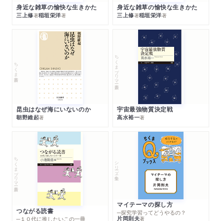
身近な雑草の愉快な生きかた
身近な雑草の愉快な生きかた
三上修
稲垣栄洋
三上修
稲垣栄洋
著
著
著
著
ちくまプリマー新書
ちくま新書
昆虫はなぜ海にいないのか
宇宙最強物質決定戦
朝野維起
高水裕一
著
著
ちくまプリマー新書
シリーズ・全集
マイテーマの探し方
つながる読書
─探究学習ってどうやるの？
片岡則夫
著
─１０代に推したいこの一冊