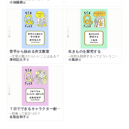
小池陽慈
編
シリーズ・全集
シリーズ・全集
苦手から始める作文教室
生きものを探究する
─文章が書けたらいいことはある？
─自然を観察するってどういうこと？
津村記久子
小島渉
著
著
シリーズ・全集
７日でできるキャラクター創作入門
─想像って役立つの？
名取佐和子
著