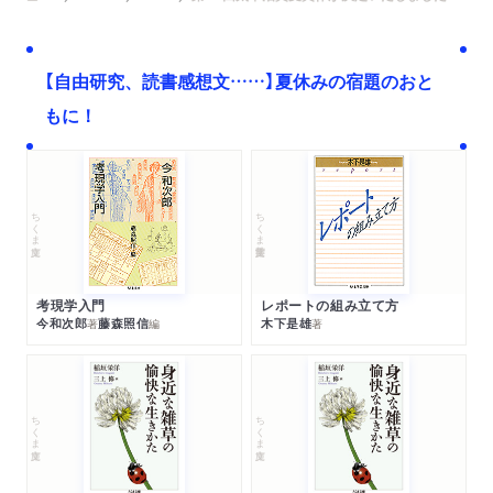
【自由研究、読書感想文……】夏休みの宿題のおと
もに！
ちくま文庫
ちくま学芸文庫
考現学入門
レポートの組み立て方
今和次郎
藤森照信
木下是雄
著
編
著
ちくま文庫
ちくま文庫