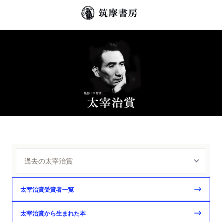
太宰治賞受賞者一覧
太宰治賞から生まれた本