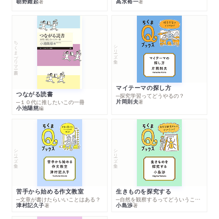
朝野維起
高水裕一
著
著
ちくまプリマー新書
シリーズ・全集
マイテーマの探し方
つながる読書
─探究学習ってどうやるの？
片岡則夫
著
─１０代に推したいこの一冊
小池陽慈
編
シリーズ・全集
シリーズ・全集
苦手から始める作文教室
生きものを探究する
─文章が書けたらいいことはある？
─自然を観察するってどういうこと？
津村記久子
小島渉
著
著