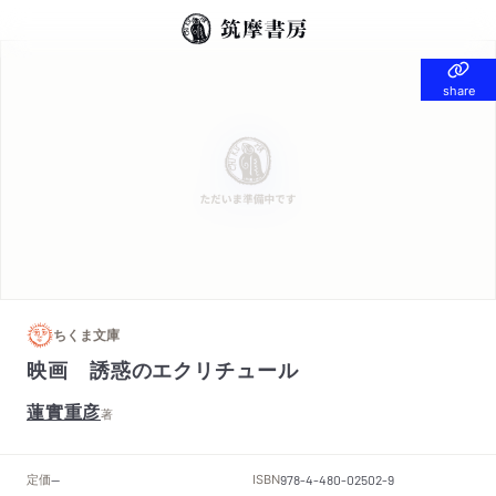
share
share
ちくま文庫
映画 誘惑のエクリチュール
蓮實重彦
著
定価
ISBN
--
978-4-480-02502-9