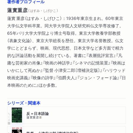
著作者プロフィール
ヨーロッパ映画（フィルム的磁力の誘惑 フランソワ・トリュフ
蓮實重彦
（ はすみ・しげひこ ）
ォー論
蓮實 重彦（はすみ・しげひこ）：1936年東京生まれ。60年東京
フェリーニの『カサノバ』または機械の孤独
大学仏文学科卒業。同大学大学院人文研究科仏文学専攻修了。
エルマンノ・オルミの『木靴の樹』
65年パリ大学大学院より博士号取得。東京大学教養学部教授
ダニエル・シュミット試論
（表象文化論）、東京大学総長を歴任。東京大学名誉教授。仏文
『奇跡』の奇跡 ドライヤーの場合）
学にとどまらず、映画、現代思想、日本文学など多方面で精力
シネアストたちの素顔（四の悲劇 ビートルズと映画
的な評論活動を展開し続けている。著書に『表層批評宣言』『凡
映画と色彩
庸な芸術家の肖像』『映画の神話学』『シネマの記憶装置』『映画は
触覚的体験としての批評
いかにして死ぬか』『監督 小津安二郎〔増補決定版〕』『ハリウッド
『ゴダール／映画史』を読む
映画史講義』『映像の詩学』『伯爵夫人』『ジョン・フォード論』『日
シネアストたちの素顔）
本映画のために』ほか多数。
若干の反＝理論的な考察（制度としての映画
映画と批評
映画と文学
シリーズ・関連本
物語、説話、そしてその言説
ちくま学芸文庫
反＝日本語論
説話論的な知と映画的欲望）
蓮實重彦
著