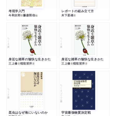
考現学入門
レポートの組み立て方
今和次郎
藤森照信
木下是雄
著
編
著
ちくま文庫
ちくま文庫
身近な雑草の愉快な生きかた
身近な雑草の愉快な生きかた
三上修
稲垣栄洋
三上修
稲垣栄洋
著
著
著
著
ちくまプリマー新書
ちくま新書
昆虫はなぜ海にいないのか
宇宙最強物質決定戦