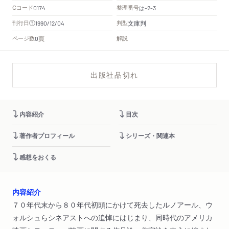
Cコード
整理番号
は
0174
-2-3
文庫判
刊行日
判型
1990/12/04
頁
ページ数
解説
0
出版社品切れ
内容紹介
目次
著作者プロフィール
シリーズ・関連本
感想をおくる
内容紹介
７０年代末から８０年代初頭にかけて死去したルノアール、ウ
ォルシュらシネアストへの追悼にはじまり、同時代のアメリカ