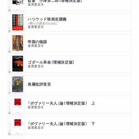
ちくま学芸文庫
監督 小津安二郎〔増補決定版〕
蓮實重彦
著
ハリウッド映画史講義
ちくま学芸文庫
─翳りの歴史のために
蓮實重彦
著
ちくま学芸文庫
帝国の陰謀
蓮實重彦
著
ちくま学芸文庫
ゴダール革命〔増補決定版〕
蓮實重彦
著
ちくま文庫
表層批評宣言
ちくま学芸文庫
『ボヴァリー夫人』論〔増補決定版〕 上
蓮實重彦
著
ちくま学芸文庫
『ボヴァリー夫人』論〔増補決定版〕 下
蓮實重彦
著