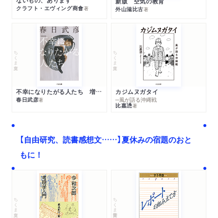
ないもの、あります
新版 空気の教育
クラフト・エヴィング商會
著
外山滋比古
著
ちくま文庫
ちくま文庫
不幸になりたがる人たち 増補新版
カジムヌガタイ
春日武彦
─風が語る沖縄戦
著
比嘉慂
著
【自由研究、読書感想文……】夏休みの宿題のおと
もに！
ちくま文庫
ちくま学芸文庫