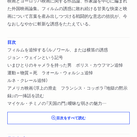
映画とヨーロッパ映画に関する作品論、作家論を中心に編まれ
た外国映画論集。フィルムの誘惑に敗れ続ける甘美な快楽と映
画について言葉を産み出しつづける戦闘的な意志の拮抗が、今
なおしなやかに斬新な誘惑をたたえている。
目次
フィルムを追悼する（ルノワール、または横笛の誘惑
ジョン・ウェインという記号
いまひとりのキャメラを持った男 ボリス・カウフマン追悼
運動＝物質＝死 ラオール・ウォルシュ追悼
ルネ・クレール追悼）
アメリカ映画（浮上の滑走 フランシス・コッポラ『地獄の黙示
録』の一挿話を読む
マイケル・チミノの『天国の門』曖昧な弱さの魅力
ロバート・アルトマンまたは大胆な繊細さ『ウエディング』の自
目次をすべて読む
然と不自然
映画作家クリント・イーストウッド
七の奇蹟 バッド・ベティカー論）