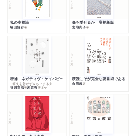
私の幸福論
傷を愛せるか 増補新版
福田恆存
宮地尚子
著
著
ちくま文庫
ちくま文庫
増補 ネガティヴ・ケイパビリティで生きる
積読こそが完全な読書術である
─答えを急がず立ち止まる力
永田希
著
谷川嘉浩
朱喜哲
著
著
ほか
ちくま文庫
ちくま文庫