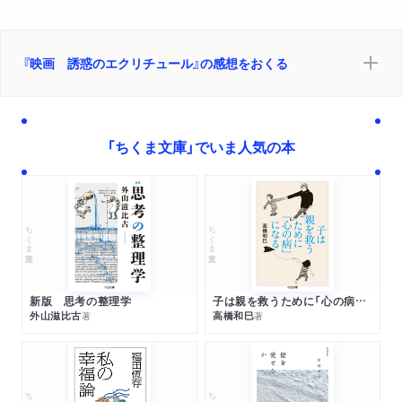
『映画 誘惑のエクリチュール』の感想をおくる
「ちくま文庫」でいま人気の本
ちくま文庫
ちくま文庫
新版 思考の整理学
子は親を救うために「心の病」になる
外山滋比古
高橋和巳
著
著
ちくま文庫
ちくま文庫