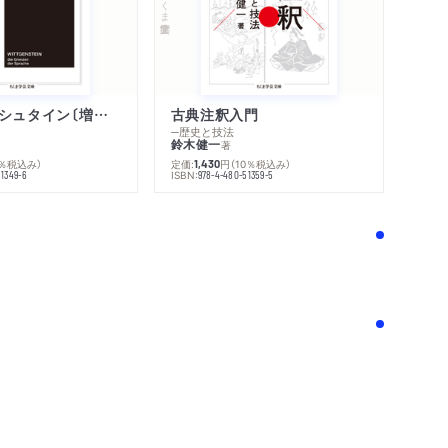
ウィトゲンシュタイン〔増補新版〕
古典注釈入門
─歴史と技法
鈴木健一
著
0％税込み）
定価:
円
（10％税込み）
1,430
ISBN:
51349-6
978-4-480-51359-5
！