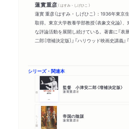
蓮實重彦
（ はすみ・しげひこ ）
蓮實 重彦（はすみ・しげひこ）：1936年
取得。東京大学教養学部教授（表象文化論）
な評論活動を展開し続けている。著書に『表層
二郎〔増補決定版〕』『ハリウッド映画史講義』
シリーズ・関連本
監督 小津安二郎〈増補決定版〉
蓮實重彦
著
帝国の陰謀
ちくま学芸文庫
蓮實重彦
著