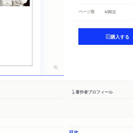
ページ数
496
頁
購入する
著作者プロフィール
目次