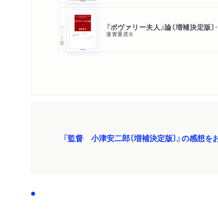
『ボヴァリー夫人
ちくま学芸文庫
蓮實重彦
著
『監督 小津安二郎〔増補決定版〕』の感想を