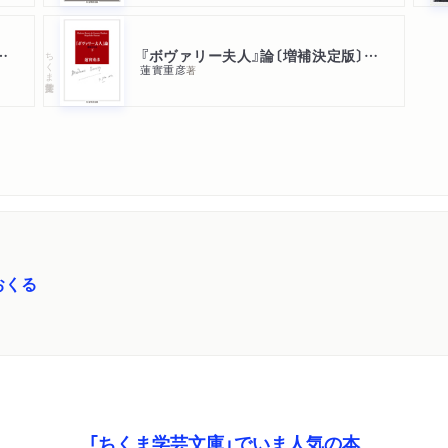
』論〔増補決定版〕 上
『ボヴァリー夫人』論〔増補決定版〕 下
ちくま学芸文庫
蓮實重彦
著
おくる
「ちくま学芸文庫」でいま人気の本