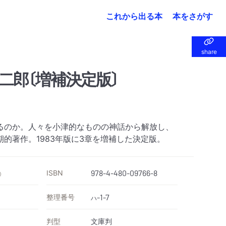
これから出る本
本をさがす
share
share
二郎〔増補決定版〕
るのか。人々を小津的なものの神話から解放し、
的著作。1983年版に3章を増補した決定版。
ISBN
978-4-480-09766-8
）
整理番号
-1-7
ハ
判型
文庫判