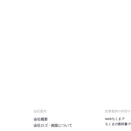
会社案内
筑摩書房の外部サ
webちくま
会社概要
ちくまの教科書
会社ロゴ・銘板について