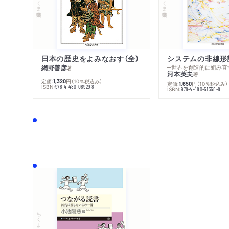
日本の歴史をよみなおす（全）
システムの非線形
網野善彦
─世界を創造的に組み直
著
河本英夫
著
定価:
円
（10％税込み）
1,320
定価:
円
（10％税込み）
1,650
ISBN:
978-4-480-08929-8
ISBN:
978-4-480-51358-8
ちくまプリマー新書