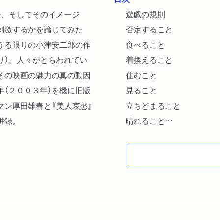
か、そしてそのイメージ
遊戯の規則
刺激するかを論じてみた
否定すること
うる限りの小津安二郎の作
食べること
り）。人々がとらわれてい
着換えること
その映画の魅力の真の動因
住むこと
（２００３年）を機に旧版
見ること
マン厚田雄春と『美人哀愁』
立ちどまること
併録。
晴れること
憤ること
笑うこと
驚くこと
快楽と残酷さ