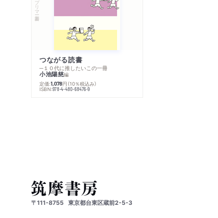
つながる読書
─１０代に推したいこの一冊
小池陽慈
編
定価:
円
（10％税込み）
1,078
ISBN:
978-4-480-68476-9
〒111-8755
東京都台東区蔵前2-5-3