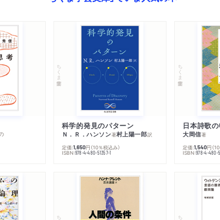
ちくま学芸文庫
ちくま学芸文庫
科学的発見のパターン
日本詩歌の
の
Ｎ．Ｒ．ハンソン
村上陽一郎
大岡信
著
訳
著
定価:
円
（10％税込み）
定価:
円
（1
1,650
1,540
ISBN:
ISBN:
978-4-480-51357-1
978-4-480-5
ちくま学芸文庫
ちくま学芸文庫