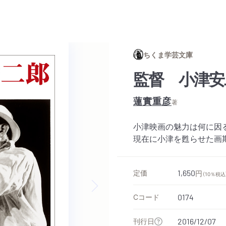
ちくま学芸文庫
監督 小津安
蓮實重彦
著
小津映画の魅力は何に因
現在に小津を甦らせた画期
定価
1,650
円
（10％税込
Cコード
0174
Next slide
刊行日
2016/12/07