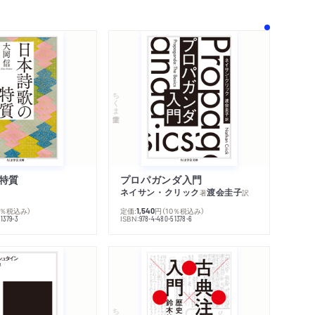
ちくま学芸文庫
特質
プロパガンダ入門
ネイサン・クリック
渡会圭子
著
訳
0％税込み）
定価:
円
（10％税込み）
1,540
ISBN:
1379-3
978-4-480-51378-6
ちくま学芸文庫