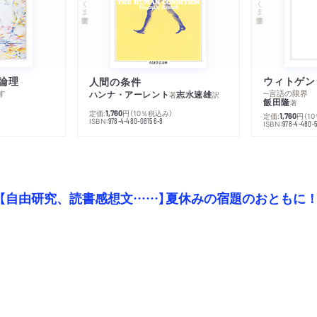
論理
人間の条件
す
─言語の限界
ハンナ・アーレント
志水速雄
著
訳
飯田隆
著
定価:
円
（10％税込み）
1,760
定価:
円
（1
1,760
ISBN:
978-4-480-08156-8
ISBN:
978-4-480-
【自由研究、読書感想文……】夏休みの宿題のおともに