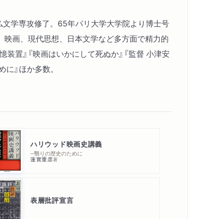
科仏文学専攻修了。65年パリ大学大学院より博士号
、映画、現代思想、日本文学など多方面で精力的
憶装置』『映画はいかにして死ぬか』『監督 小津安
ために』ほか多数。
ハリウッド映画史講義
─翳りの歴史のために
蓮實重彦
著
表層批評宣言