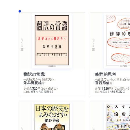
ちくま学芸文庫
ちくま学芸文庫
翻訳の常識
修辞的思考
─読解力から翻訳力へ
─論理でとらえきれぬも
朱牟田夏雄
香西秀信
著
著
定価:
円
（10％税込み）
定価:
円
（10％税込み）
1,320
1,320
ISBN:
ISBN:
978-4-480-51384-7
978-4-480-51382-3
ちくま学芸文庫
ちくま学芸文庫