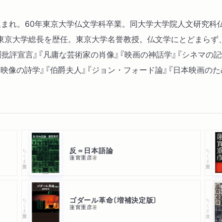
東京生まれ。60年東京大学仏文学科卒業。同大学大学院人文研究
、東京大学総長を歴任。東京大学名誉教授。仏文学にとどまらず
批評宣言』『凡庸な芸術家の肖像』『映画の神話学』『シネマの記
『映像の詩学』『伯爵夫人』『ジョン・フォード論』『日本映画の
反＝日本語論
ちくま学芸文庫
ちくま学芸文庫
蓮實重彦
著
ゴダール革命〔増補決定版〕
ちくま学芸文庫
ちくま文庫
蓮實重彦
著