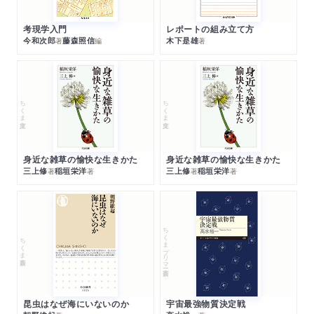
考現学入門
レポートの組み立て方
今和次郎
藤森照信
木下是雄
著
編
著
ちくま文庫
ちくま文庫
身近な雑草の愉快な生きかた
身近な雑草の愉快な生きかた
三上修
稲垣栄洋
三上修
稲垣栄洋
著
著
著
著
ちくまプリマー新書
ちくま新書
昆虫はなぜ海にいないのか
宇宙最強物質決定戦