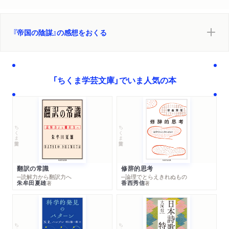
『帝国の陰謀』の感想をおくる
「ちくま学芸文庫」でいま人気の本
ちくま学芸文庫
ちくま学芸文庫
翻訳の常識
修辞的思考
─読解力から翻訳力へ
─論理でとらえきれぬもの
朱牟田夏雄
香西秀信
著
著
ちくま学芸文庫
ちくま学芸文庫