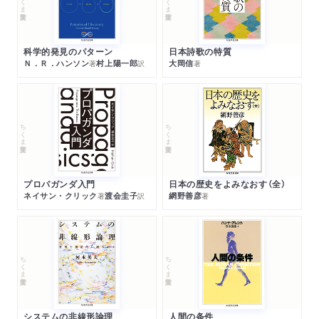
科学的発見のパターン
日本詩歌の特質
Ｎ．Ｒ．ハンソン
村上陽一郎
大岡信
著
訳
著
ちくま学芸文庫
ちくま学芸文庫
プロパガンダ入門
日本の歴史をよみなおす（全）
ネイサン・クリック
渡会圭子
網野善彦
著
訳
著
ちくま学芸文庫
ちくま学芸文庫
システムの非線形論理
人間の条件