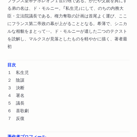
フランス皇帝ナポレオン１世の甥である。かたや父親を異にす
る弟の名は、ド・モルニー。「私生児」にして、のちの内務大
臣・立法院議長である。権力奪取の計画は首尾よく運び、ここ
にフランス第二帝政の幕が上がることとなる。希薄で、シニカ
ルな相貌をまとって…。ド・モルニーが遺した二つのテクスト
を読解し、マルクスが見落としたものを軽やかに描く、著者最
初
目次
１ 私生児
２ 陰謀
３ 決断
４ 署名
５ 議長
６ 喜歌劇
７ 反復
著作者プロフィール