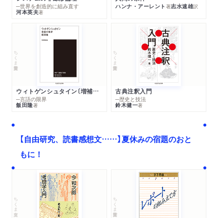
─世界を創造的に組み直す
ハンナ・アーレント
志水速雄
著
訳
河本英夫
著
ちくま学芸文庫
ちくま学芸文庫
ウィトゲンシュタイン〔増補新版〕
古典注釈入門
─言語の限界
─歴史と技法
飯田隆
鈴木健一
著
著
【自由研究、読書感想文……】夏休みの宿題のおと
もに！
ちくま文庫
ちくま学芸文庫