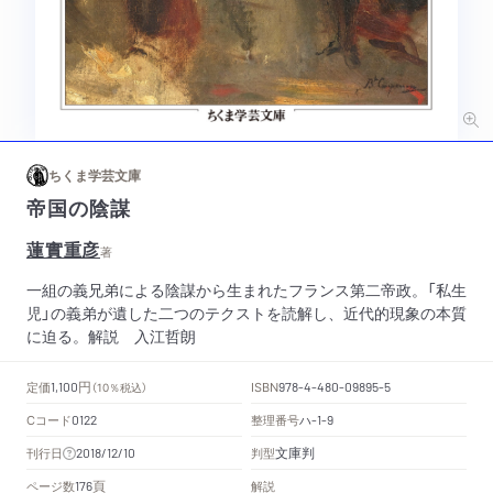
ちくま学芸文庫
帝国の陰謀
蓮實重彦
著
一組の義兄弟による陰謀から生まれたフランス第二帝政。「私生
児」の義弟が遺した二つのテクストを読解し、近代的現象の本質
に迫る。解説 入江哲朗
円
定価
ISBN
1,100
（10％税込）
978-4-480-09895-5
Cコード
整理番号
ハ
0122
-1-9
文庫判
刊行日
判型
2018/12/10
頁
ページ数
解説
176