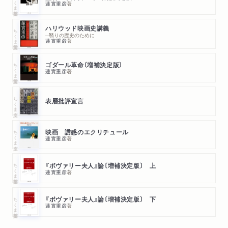
蓮實重彦
著
ハリウッド映画史講義
ちくま学芸文庫
─翳りの歴史のために
蓮實重彦
著
ちくま学芸文庫
ゴダール革命〔増補決定版〕
蓮實重彦
著
ちくま文庫
表層批評宣言
ちくま文庫
映画 誘惑のエクリチュール
蓮實重彦
著
ちくま学芸文庫
『ボヴァリー夫人』論〔増補決定版〕 上
蓮實重彦
著
ちくま学芸文庫
『ボヴァリー夫人』論〔増補決定版〕 下
蓮實重彦
著