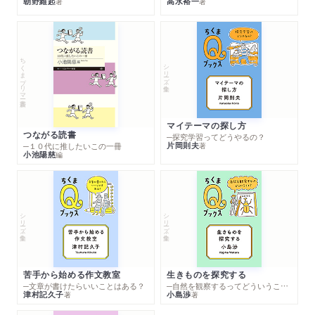
朝野維起
高水裕一
著
著
ちくまプリマー新書
シリーズ・全集
マイテーマの探し方
つながる読書
─探究学習ってどうやるの？
片岡則夫
著
─１０代に推したいこの一冊
小池陽慈
編
シリーズ・全集
シリーズ・全集
苦手から始める作文教室
生きものを探究する
─文章が書けたらいいことはある？
─自然を観察するってどういうこと？
津村記久子
小島渉
著
著