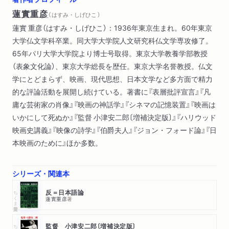
蓮實重彦
（ はすみ・しげひこ ）
蓮實 重彦（はすみ・しげひこ）：1936年東京生まれ。60年東京
大学仏文学科卒業。同大学大学院人文研究科仏文学専攻修了。
65年パリ大学大学院より博士号取得。東京大学教養学部教授
（表象文化論）、東京大学総長を歴任。東京大学名誉教授。仏文
学にとどまらず、映画、現代思想、日本文学など多方面で精力
的な評論活動を展開し続けている。著書に『表層批評宣言』『凡
庸な芸術家の肖像』『映画の神話学』『シネマの記憶装置』『映画は
いかにして死ぬか』『監督 小津安二郎〔増補決定版〕』『ハリウッド
映画史講義』『映像の詩学』『伯爵夫人』『ジョン・フォード論』『日
本映画のために』ほか多数。
シリーズ・関連本
ちくま学芸文庫
反＝日本語論
蓮實重彦
著
ちくま学芸文庫
監督 小津安二郎〔増補決定版〕