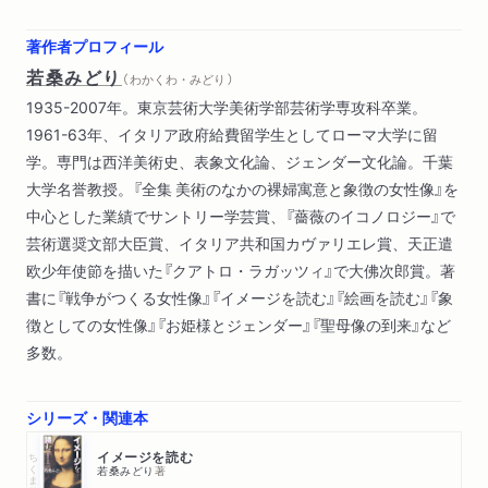
著作者プロフィール
若桑みどり
（ わかくわ・みどり ）
1935-2007年。東京芸術大学美術学部芸術学専攻科卒業。
1961-63年、イタリア政府給費留学生としてローマ大学に留
学。専門は西洋美術史、表象文化論、ジェンダー文化論。千葉
大学名誉教授。『全集 美術のなかの裸婦寓意と象徴の女性像』を
中心とした業績でサントリー学芸賞、『薔薇のイコノロジー』で
芸術選奨文部大臣賞、イタリア共和国カヴァリエレ賞、天正遣
欧少年使節を描いた『クアトロ・ラガッツィ』で大佛次郎賞。著
書に『戦争がつくる女性像』『イメージを読む』『絵画を読む』『象
徴としての女性像』『お姫様とジェンダー』『聖母像の到来』など
多数。
シリーズ・関連本
ちくま学芸文庫
イメージを読む
若桑みどり
著