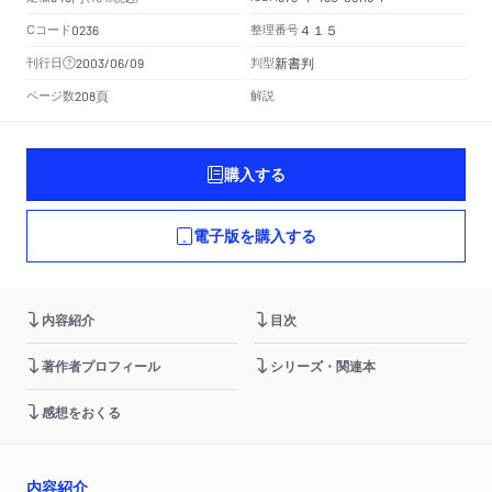
Cコード
整理番号
0236
４１５
新書判
刊行日
判型
2003/06/09
頁
ページ数
解説
208
購入する
電子版を購入する
内容紹介
目次
著作者プロフィール
シリーズ・関連本
感想をおくる
内容紹介