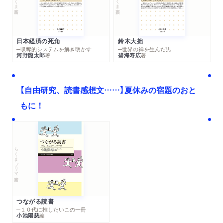
日本経済の死角
鈴木大拙
─収奪的システムを解き明かす
─世界の禅を生んだ男
河野龍太郎
碧海寿広
著
著
【自由研究、読書感想文……】夏休みの宿題のおと
もに！
ちくまプリマー新書
つながる読書
─１０代に推したいこの一冊
小池陽慈
編