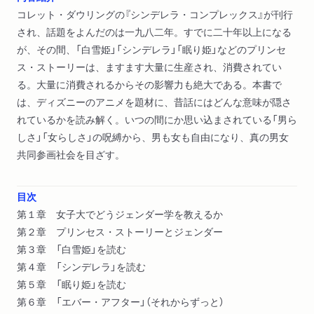
コレット・ダウリングの『シンデレラ・コンプレックス』が刊行
され、話題をよんだのは一九八二年。すでに二十年以上になる
が、その間、「白雪姫」「シンデレラ」「眠り姫」などのプリンセ
ス・ストーリーは、ますます大量に生産され、消費されてい
る。大量に消費されるからその影響力も絶大である。本書で
は、ディズニーのアニメを題材に、昔話にはどんな意味が隠さ
れているかを読み解く。いつの間にか思い込まされている「男ら
しさ」「女らしさ」の呪縛から、男も女も自由になり、真の男女
共同参画社会を目ざす。
目次
第１章 女子大でどうジェンダー学を教えるか
第２章 プリンセス・ストーリーとジェンダー
第３章 「白雪姫」を読む
第４章 「シンデレラ」を読む
第５章 「眠り姫」を読む
第６章 「エバー・アフター」（それからずっと）