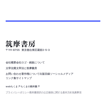
〒111-8755
東京都台東区蔵前2-5-3
会社概要
会社ロゴ・銘板について
太宰治賞
太宰治と筑摩書房
お問い合わせ
著作権について
出版目録
ソーシャルメディア
リンク集
サイトマップ
webちくま
ちくまの教科書
プライバシーポリシー
教科書採択の公正確保に関する基本方針
免責事項