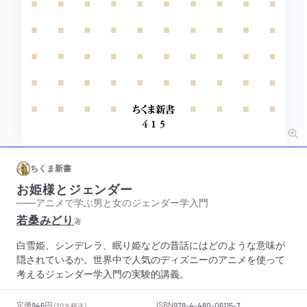
ちくま新書
お姫様とジェンダー
——アニメで学ぶ男と女のジェンダー学入門
若桑みどり
著
白雪姫、シンデレラ、眠り姫などの昔話にはどのような意味が
隠されているか。世界中で人気のディズニーのアニメを使って
考えるジェンダー学入門の実験的講義。
円
定価
ISBN
946
（10％税込）
978-4-480-06115-7