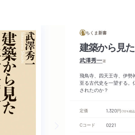
ちくま新書
建築から見た
武澤秀一
著
飛鳥寺、四天王寺、伊勢
至る古代史を一望する。
されたのか？
定価
1,320
円
（10％税込
Cコード
0221
Next slide