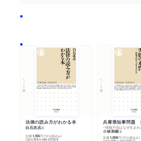
ちくま新書
ちくま新書
法律の読み方がわかる本
兵庫県知事問題 
白石忠志
─情報不信はなぜ生まれ
著
小林和樹
著
定価:
円
（10％税込み）
1,155
定価:
円
（10％税込み）
1,056
ISBN:
978-4-480-07750-9
ISBN:
978-4-480-07751-6