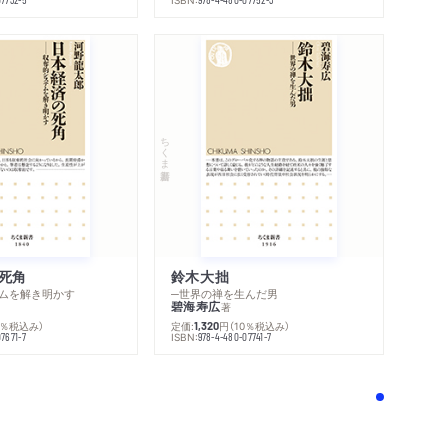
ちくま新書
死角
鈴木大拙
ムを解き明かす
─世界の禅を生んだ男
碧海寿広
著
0％税込み）
定価:
円
（10％税込み）
1,320
ISBN:
7671-7
978-4-480-07741-7
！