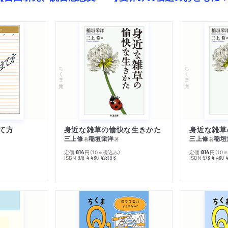
ちくま文庫
ちくま文庫
て方
身近な雑草の愉快な生きかた
身近な雑草
三上修
稲垣栄洋
三上修
稲垣
著
著
著
定価:
円
（10％税込み）
定価:
円
（10
814
814
ISBN:
ISBN:
978-4-480-42819-6
978-4-480-