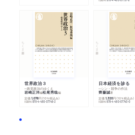
ちくま新書
ちくま新書
世界政治３
日本経済を診る
─政党政治のゆくえ
─シン・競争の作法
岩崎正洋
松尾秀哉
齊藤誠
編
編
著
定価:
円
（10％税込み）
定価:
円
（10％税込み）
1,078
1,320
ISBN:
ISBN:
978-4-480-07746-2
978-4-480-07740-0