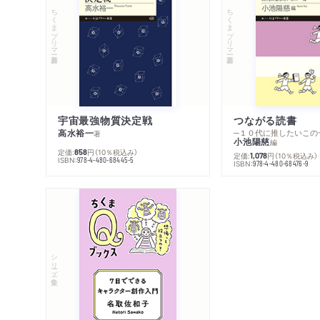
ちくまプリマー新書
ちくまプリマー新書
宇宙最強物質決定戦
つながる読書
高水裕一
─１０代に推したいこの
著
小池陽慈
編
定価:
円
（10％税込み）
858
定価:
円
（10％税込み）
1,078
ISBN:
978-4-480-68445-5
ISBN:
978-4-480-68476-9
シリーズ・全集