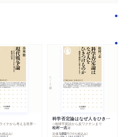
ちくま新書
科学否定論はなぜ人をひきつけるのか
─ロシア・ウクライナから考える世界の行方
─地球平面説から反ワクチンまで
内容紹介・目次
松村一志
著
著作者プロフィール
0％税込み）
定価:
円
（10％税込み）
1,012
感想をおくる
ISBN:
07732-5
978-4-480-07752-3