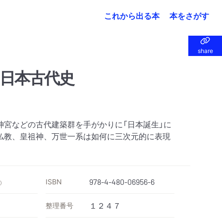
これから出る本
本をさがす
share
share
日本古代史
神宮などの古代建築群を手がかりに「日本誕生」に
仏教、皇祖神、万世一系は如何に三次元的に表現
ISBN
978-4-480-06956-6
）
整理番号
１２４７