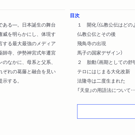
目次
である―。日本誕生の舞台
１ 開化（仏教公伝はどの
権威を明らかにし、体現す
仏教公伝とその後
言する最大最強のメディア
飛鳥寺の出現
薬師寺、伊勢神宮式年遷宮
馬子の国家デザイン）
ンのなかに、母系と父系、
２ 胎動（画期としての舒
れぞれの葛藤と融合を見い
テロにはじまる大化改新
提示する。
法隆寺は二度生まれた
「天皇」の用語法について
天智と天武のあいだ）
３ 誕生（革命敢行
飛鳥凱旋
藤原京建設