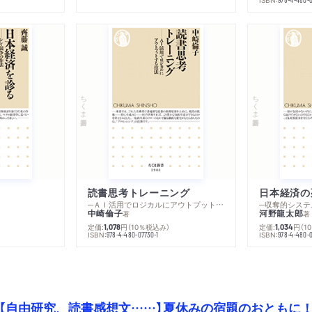
ちくま新書
ちくま新書
読書思考トレーニング
日本経済の
─ＡＩ活用でロジカルにアウトプットする技法
─収奪的システ
中崎倫子
河野龍太郎
著
著
定価:
円
（10％税込み）
定価:
円
（1
1,078
1,034
ISBN:
ISBN:
978-4-480-07730-1
978-4-480-0
【自由研究、読書感想文……】夏休みの宿題のおともに