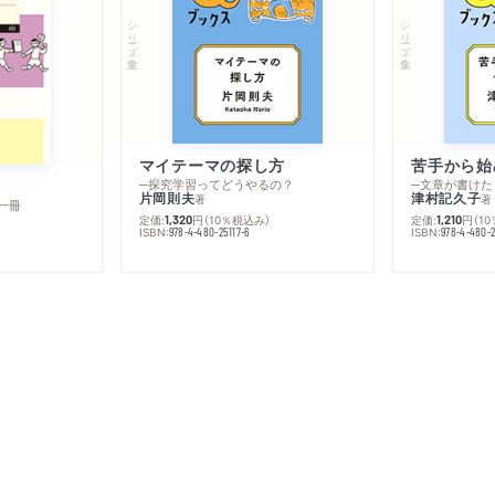
シリーズ・全集
シリーズ・全集
マイテーマの探し方
苦手から始
─探究学習ってどうやるの？
─文章が書けた
片岡則夫
津村記久子
著
著
一冊
定価:
円
（10％税込み）
定価:
円
（1
1,320
1,210
ISBN:
ISBN:
978-4-480-25117-6
978-4-480-2