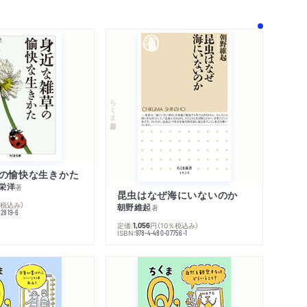
ちくま新書
の愉快な生きかた
栄洋
著
昆虫はなぜ海にいないのか
％税込み）
朝野維起
著
42819-6
定価:
円
（10％税込み）
1,056
ISBN:
978-4-480-07756-1