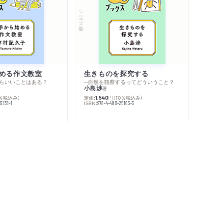
シリーズ・全集
める作文教室
生きものを探究する
らいいことはある？
─自然を観察するってどういうこと？
小島渉
著
0％税込み）
定価:
円
（10％税込み）
1,540
ISBN:
5138-1
978-4-480-25163-3