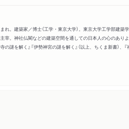
後継の闇からアマテラスの
持統天皇の伊勢神宮
「生前退位」による「万世一
7年生まれ。建築家／博士（工学・東京大学）。東京大学工学部建
を主宰。神社仏閣などの建築空間を通しての日本人の心のありよ
寺の謎を解く』『伊勢神宮の謎を解く』（以上、ちくま新書）、『