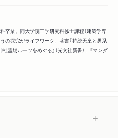
成立へ
系」）
築学科卒業。同大学院工学研究科修士課程（建築学専
うの探究がライフワーク。著書『持統天皇と男系
神社霊場ルーツをめぐる』（光文社新書）、『マンダ