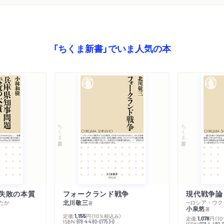
「ちくま新書」でいま人気の本
ちくま新書
ちくま新書
失敗の本質
フォークランド戦争
現代戦争論
たか
北川敬三
著
小泉悠
著
定価:
円
（10％税込み）
1,155
定価:
円
（1
1,078
ISBN:
978-4-480-07753-0
ISBN:
978-4-480-