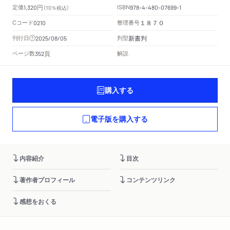
円
定価
ISBN
1,320
（10％税込）
978-4-480-07699-1
Cコード
整理番号
0210
１８７０
新書判
刊行日
判型
2025/08/05
頁
ページ数
解説
352
購入する
電子版を購入する
内容紹介
目次
著作者プロフィール
コンテンツリンク
感想をおくる