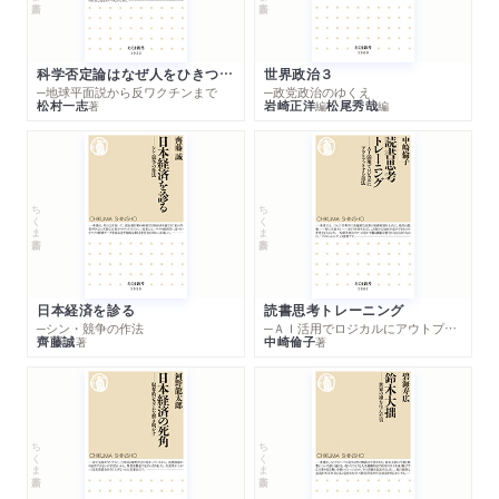
体とは何か／身体説への異論／こんな議論ありなの？／心理的
な連続性／身体説と心理説の対照的な人間観／心理説への異論
／他の選択肢――ハイブリッド説／概念工学という考え方／
科学否定論はなぜ人をひきつけるのか
世界政治３
「人」の概念工学／まとめと関連トピック
─地球平面説から反ワクチンまで
─政党政治のゆくえ
松村一志
岩崎正洋
松尾秀哉
著
編
編
第７章 自由
自由な行為者としての私たち／自由は実在するか／自由テーゼ
／近代以降の決定論／リベットの実験／リベット実験は自由な
ちくま新書
ちくま新書
行為の非存在を「証明」したのか／自由懐疑論証／自由テーゼを
手放すことはできるか／自由意志論（リバタリアニズム）／両立
論①――余地両立論（古典的両立論）／別のタイプの両立論に向
日本経済を診る
読書思考トレーニング
けて―フランクファート型事例／両立論②――源泉両立論／自
─シン・競争の作法
─ＡＩ活用でロジカルにアウトプットする技法
由なき世界はそこまで悪いものか――強硬な決定論（自由懐疑
齊藤誠
中崎倫子
著
著
論）／自由なき世界のゆくえ／まとめと関連トピック
さらに学びたい人のための文献案内
ちくま新書
ちくま新書
あとがき
索引