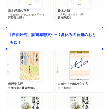
日本経済の死角
鈴木大拙
─収奪的システムを解き明かす
─世界の禅を生んだ男
河野龍太郎
碧海寿広
著
著
【自由研究、読書感想文……】夏休みの宿題のおと
もに！
ちくま文庫
ちくま学芸文庫
考現学入門
レポートの組み立て方
今和次郎
藤森照信
木下是雄
著
編
著