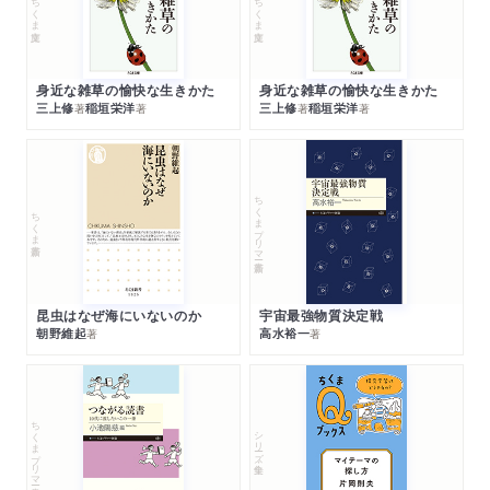
ちくま文庫
ちくま文庫
身近な雑草の愉快な生きかた
身近な雑草の愉快な生きかた
三上修
稲垣栄洋
三上修
稲垣栄洋
著
著
著
著
ちくまプリマー新書
ちくま新書
昆虫はなぜ海にいないのか
宇宙最強物質決定戦
朝野維起
高水裕一
著
著
ちくまプリマー新書
シリーズ・全集