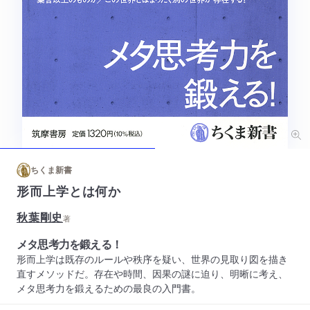
ちくま新書
形而上学とは何か
秋葉剛史
著
メタ思考力を鍛える！
形而上学は既存のルールや秩序を疑い、世界の見取り図を描き
直すメソッドだ。存在や時間、因果の謎に迫り、明晰に考え、
メタ思考力を鍛えるための最良の入門書。