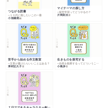
マイテーマの探し方
つながる読書
─探究学習ってどうやるの？
片岡則夫
著
─１０代に推したいこの一冊
小池陽慈
編
シリーズ・全集
シリーズ・全集
苦手から始める作文教室
生きものを探究する
─文章が書けたらいいことはある？
─自然を観察するってどういうこと？
津村記久子
小島渉
著
著
シリーズ・全集
７日でできるキャラクター創作入門