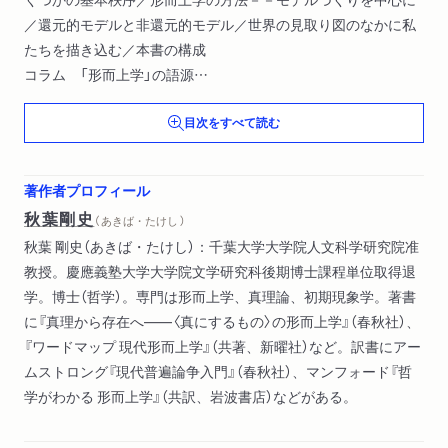
／還元的モデルと非還元的モデル／世界の見取り図のなかに私
たちを描き込む／本書の構成
コラム 「形而上学」の語源
目次をすべて読む
第１章 性質と類似性
ものは性質をもち、互いに類似する／性質をめぐる問い／性質
の重要性／客観的な性質と非客観的な性質／非客観的性質の諸
著作者プロフィール
相／客観的性質をもつということ／性質とは何か①??普遍者実
秋葉剛史
（ あきば・たけし ）
在論／普遍者と時空世界の問題／唯名論の基本方針／性質とは
秋葉 剛史（あきば・たけし）：千葉大学大学院人文科学研究院准
何か②――類似性唯名論／いくつかの懸念／性質とは何か
教授。慶應義塾大学大学院文学研究科後期博士課程単位取得退
③――トロープ唯名論／まとめと関連トピック
学。博士（哲学）。専門は形而上学、真理論、初期現象学。著書
に『真理から存在へ――〈真にするもの〉の形而上学』（春秋社）、
第２章 因果
『ワードマップ 現代形而上学』（共著、新曜社）など。訳書にアー
因果の本質とは何か／なぜこの問いが重要か／議論の方法に関
ムストロング『現代普遍論争入門』（春秋社）、マンフォード『哲
する注意／近接性と先行性／因果の本質は何か①――規則性説
学がわかる 形而上学』（共訳、岩波書店）などがある。
／因果の本質は何か②――反事実条件説／反事実条件説はどの
くらい有望か／因果の本質は何か③――確率上昇説／確率上昇