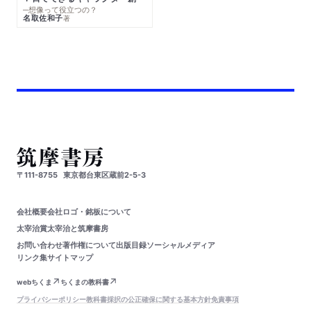
─想像って役立つの？
名取佐和子
著
〒111-8755
東京都台東区蔵前2-5-3
会社概要
会社ロゴ・銘板について
太宰治賞
太宰治と筑摩書房
お問い合わせ
著作権について
出版目録
ソーシャルメディア
リンク集
サイトマップ
webちくま
ちくまの教科書
プライバシーポリシー
教科書採択の公正確保に関する基本方針
免責事項