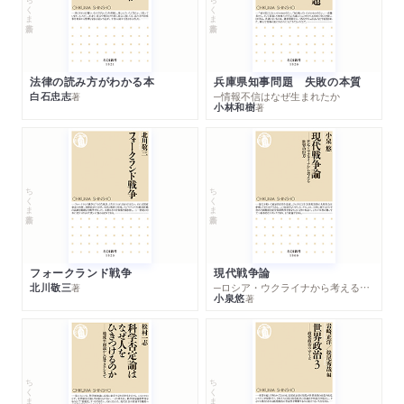
ちくま新書
ちくま新書
れば）基礎的だと考えるべき理由／モノ主義からありうる応答／
プロセス主義／プロセス主義の支持理由①――生物／プロセス
主義の支持理由②――素粒子／モノ主義からありうる応答
①――生物に関して／モノ主義からありうる応答②――素粒
法律の読み方がわかる本
兵庫県知事問題 失敗の本質
子に関して／まとめと関連トピック
白石忠志
─情報不信はなぜ生まれたか
著
小林和樹
著
第５章 時間と様相
無によって支えられる実在／時間と様相の形而上学／さまざま
な可能性／可能世界という概念／他の様相概念／可能世界とは
ちくま新書
ちくま新書
何か①――可能主義／可能主義への批判／可能世界とは何か
②――現実主義（代用主義）／循環の問題／時間についての問
い、二種類の時間的特徴／さしあたりの説明／さらなる課題／
時間的世界のモデル①――Ｂ理論／Ｂ理論は時間のモデルとし
フォークランド戦争
現代戦争論
北川敬三
─ロシア・ウクライナから考える世界の行方
著
て十分か／時間的世界のモデル②――Ａ理論／Ａ理論の課題／
小泉悠
著
マクタガートと観念論／まとめと関連トピック
第６章 人の同一性
ちくま新書
ちくま新書
人が同一であり続けるとはどういうことか／身体の連続性／身