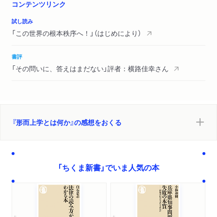
説はどのくらい有望か／これまでの暗黙の前提を問いなおす／
コンテンツリンク
多元主義と原初主義／まとめと関連トピック
試し読み
コラム 必要条件・十分条件・必要十分条件
「この世界の根本秩序へ！」（はじめにより）
第３章 部分と全体
書評
部分と全体の遍在性／全体は部分の総和以上のものか／問いを
「その問いに、答えはまだない」評者：横路佳幸さん
明確化する／還元主義と非還元主義／非還元主義の支持理由
①――全体がもつ「新奇」な性質／還元主義からの応答――機能
的還元／非還元主義の支持理由②――意識／性質の多重実現／
非還元主義の支持理由③――新たな関係秩序のなかでの存在／
還元主義からの応答――多重実現の実在をめぐって／非還元主
『形而上学とは何か』の感想をおくる
義の支持理由④――下向きの規定関係（下向き因果）／まとめと
関連トピック
「ちくま新書」でいま人気の本
第４章 「もの」と「こと」
「物」の存在感／モノが先か、コトが先か／モノの一般的特徴／
モノ主義とはどのような見方か／事態ベースのコト主義（事態主
義）／事態が存在すると考えるべき理由／事態は（存在するとす