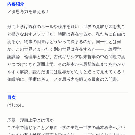
内容紹介
メタ思考力を鍛える！
形而上学は既存のルールや秩序を疑い、世界の見取り図を丸ご
と描きなおすメソッドだ。時間は存在するか。私たちに自由は
あるか。物事の因果はどうやって決まるのか。同一性とは何
か。この世界とまったく別の世界は存在するか――。論理学、
認識論、倫理学と並び、古代ギリシア以来哲学の中心問題であ
りつづけてきた形而上学。その基本から最新論点までをわかり
やすく解説。読んだ後には世界ががらりと違って見えてくる！
俯瞰的に、明晰に考え、メタ思考力を鍛える最良の入門書。
目次
はじめに
序章 形而上学とは何か
この章で論じること／形而上学の主題―世界の基本秩序へ／い
くつかの基本秩序／形而上学の方法－－モデルづくりを中心に