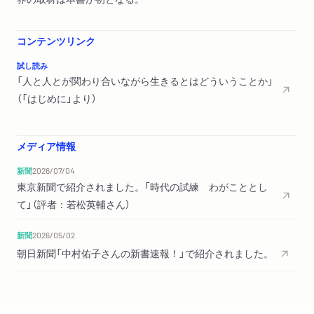
依存症のある利用者／入り口となる場所へ
応援団③ 吉水岳彦さん（浄土宗光照院住職）
コンテンツリンク
試し読み
第４章 アンフェアなこの世界で、私たちはどう生きるか
「人と人とが関わり合いながら生きるとはどういうことか」
ライター業のはじまり／『桐生市事件』を書いた理由／フェアで
（「はじめに」より）
あること／日本での生きづらさ／年越し派遣村／ひとまず形か
ら／得難い瞬間／相手を知ることから／少しでもマシになりた
い
メディア情報
新聞
2026/07/04
第５章 「人が人を排除する社会」に抗い続ける
東京新聞で紹介されました。「時代の試練 わがこととし
定例ミーティングの様子／子ども時代／活動家の原点／お鉢が
て」（評者：若松英輔さん）
回ってきた／新宿ダンボール村の解散／自立生活サポートセン
ター・もやい／制度の外側へ／ハウジングファーストの実践／
新聞
2026/05/02
活動家集団
朝日新聞「中村佑子さんの新書速報！」で紹介されました。
後日談
あとがき