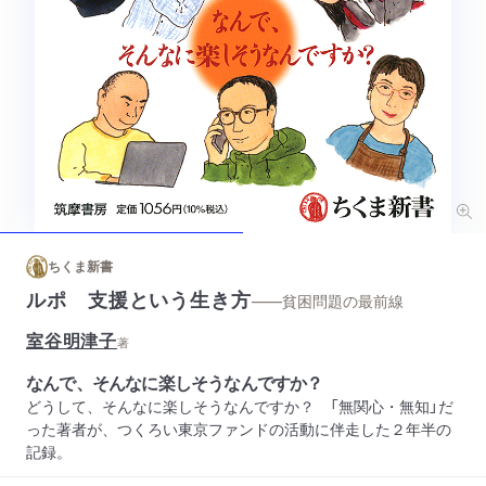
ちくま新書
ルポ 支援という生き方
——貧困問題の最前線
室谷明津子
著
なんで、そんなに楽しそうなんですか？
どうして、そんなに楽しそうなんですか？ 「無関心・無知」だ
った著者が、つくろい東京ファンドの活動に伴走した２年半の
記録。