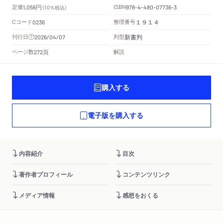
円
定価
ISBN
1,056
（10％税込）
978-4-480-07736-3
Cコード
整理番号
0236
１９１４
新書判
刊行日
判型
2026/04/07
頁
ページ数
解説
272
購入する
電子版を購入する
内容紹介
目次
著作者プロフィール
コンテンツリンク
メディア情報
感想をおくる