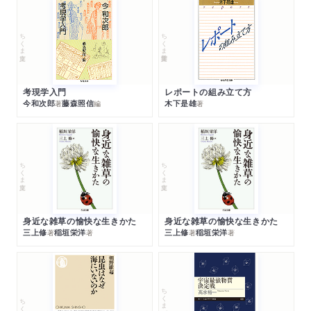
ちくま文庫
ちくま学芸文庫
考現学入門
レポートの組み立て方
今和次郎
藤森照信
木下是雄
著
編
著
ちくま文庫
ちくま文庫
身近な雑草の愉快な生きかた
身近な雑草の愉快な生きかた
三上修
稲垣栄洋
三上修
稲垣栄洋
著
著
著
著
ちくまプリマー新書
ちくま新書