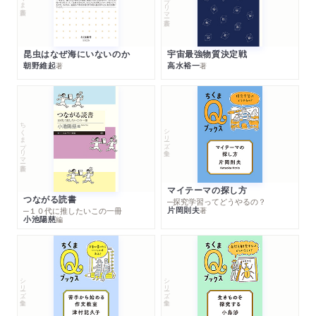
昆虫はなぜ海にいないのか
宇宙最強物質決定戦
朝野維起
高水裕一
著
著
ちくまプリマー新書
シリーズ・全集
マイテーマの探し方
つながる読書
─探究学習ってどうやるの？
片岡則夫
著
─１０代に推したいこの一冊
小池陽慈
編
シリーズ・全集
シリーズ・全集