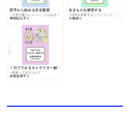
苦手から始める作文教室
生きものを探究する
─文章が書けたらいいことはある？
─自然を観察するってどういうこと？
津村記久子
小島渉
著
著
シリーズ・全集
７日でできるキャラクター創作入門
─想像って役立つの？
名取佐和子
著