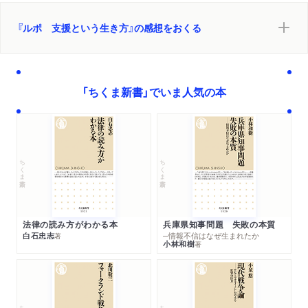
ブックガイド
参考文献
『ルポ 支援という生き方』の感想をおくる
「ちくま新書」でいま人気の本
ちくま新書
ちくま新書
法律の読み方がわかる本
兵庫県知事問題 失敗の本質
白石忠志
─情報不信はなぜ生まれたか
著
小林和樹
著