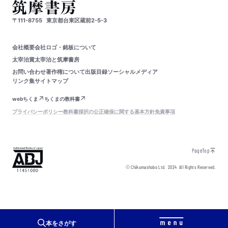
〒111-8755
東京都台東区蔵前2-5-3
会社概要
会社ロゴ・銘板について
太宰治賞
太宰治と筑摩書房
お問い合わせ
著作権について
出版目録
ソーシャルメディア
リンク集
サイトマップ
webちくま
ちくまの教科書
プライバシーポリシー
教科書採択の公正確保に関する基本方針
免責事項
PageTop
© Chikumashobo Ltd.
2024
All Rights Reserved.
本をさがす