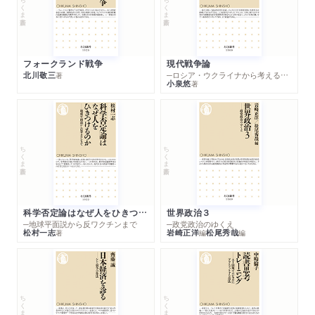
ちくま新書
ちくま新書
フォークランド戦争
現代戦争論
北川敬三
─ロシア・ウクライナから考える世界の行方
著
小泉悠
著
ちくま新書
ちくま新書
科学否定論はなぜ人をひきつけるのか
世界政治３
─地球平面説から反ワクチンまで
─政党政治のゆくえ
松村一志
岩崎正洋
松尾秀哉
著
編
編
ちくま新書
ちくま新書