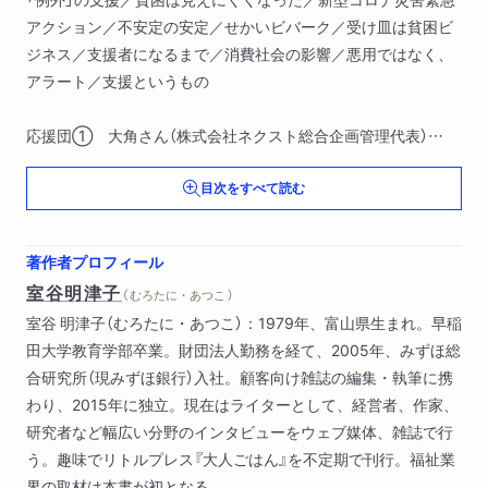
アクション／不安定の安定／せかいビバーク／受け皿は貧困ビ
ジネス／支援者になるまで／消費社会の影響／悪用ではなく、
アラート／支援というもの
応援団① 大角さん（株式会社ネクスト総合企画管理代表）
目次をすべて読む
第２章 ふつうの支援者、大いに悩む
仮放免の実態／一番の動機は生活費／きっかけはアミーゴス／
在留資格がないと、人間扱いすらされない／「不法滞在」は悪な
著作者プロフィール
のか／困っているから助ける／「行動を起こした人」を増やす／
室谷明津子
（ むろたに・あつこ ）
ふつうのこと
室谷 明津子（むろたに・あつこ）：1979年、富山県生まれ。早稲
田大学教育学部卒業。財団法人勤務を経て、2005年、みずほ総
応援団② 岩波孝穂さん（ゆうりんクリニック院長）
合研究所（現みずほ銀行）入社。顧客向け雑誌の編集・執筆に携
わり、2015年に独立。現在はライターとして、経営者、作家、
第３章 当事者とともに、「曲がりくねった道」を行く
研究者など幅広い分野のインタビューをウェブ媒体、雑誌で行
通院同行の理由／曲がりくねった道／当事者の側に立つ／山谷
う。趣味でリトルプレス『大人ごはん』を不定期で刊行。福祉業
で教わったこと／介護の資格／強烈な説得力／野放図な場所／
界の取材は本書が初となる。