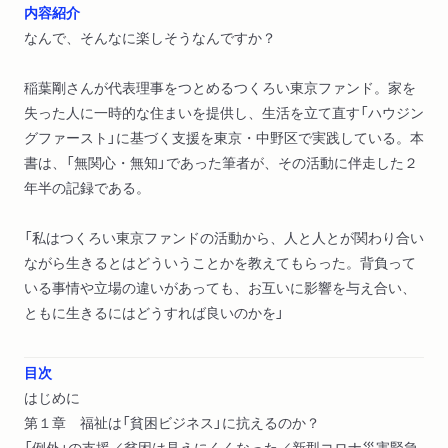
内容紹介
なんで、そんなに楽しそうなんですか？
稲葉剛さんが代表理事をつとめるつくろい東京ファンド。家を
失った人に一時的な住まいを提供し、生活を立て直す「ハウジン
グファースト」に基づく支援を東京・中野区で実践している。本
書は、「無関心・無知」であった筆者が、その活動に伴走した２
年半の記録である。
「私はつくろい東京ファンドの活動から、人と人とが関わり合い
ながら生きるとはどういうことかを教えてもらった。背負って
いる事情や立場の違いがあっても、お互いに影響を与え合い、
ともに生きるにはどうすれば良いのかを」
目次
はじめに
第１章 福祉は「貧困ビジネス」に抗えるのか？
「例外」の支援／貧困は見えにくくなった／新型コロナ災害緊急