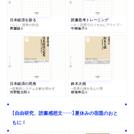
日本経済を診る
読書思考トレーニング
─シン・競争の作法
─ＡＩ活用でロジカルにアウトプットする技法
齊藤誠
中崎倫子
著
著
ちくま新書
ちくま新書
日本経済の死角
鈴木大拙
─収奪的システムを解き明かす
─世界の禅を生んだ男
河野龍太郎
碧海寿広
著
著
【自由研究、読書感想文……】夏休みの宿題のおと
もに！