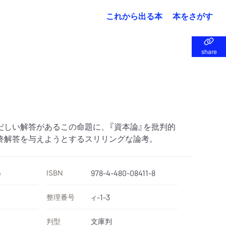
これから出る本
本をさがす
share
share
だしい解答があるこの命題に、『資本論』を批判的
終解答を与えようとするスリリングな論考。
ISBN
978-4-480-08411-8
）
整理番号
-1-3
イ
判型
文庫判