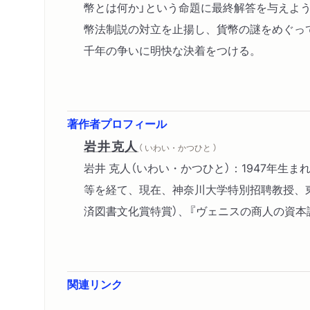
幣とは何か」という命題に最終解答を与えよ
幣法制説の対立を止揚し、貨幣の謎をめぐっ
千年の争いに明快な決着をつける。
著作者プロフィール
岩井克人
（ いわい・かつひと ）
岩井 克人（いわい・かつひと）：1947年生
等を経て、現在、神奈川大学特別招聘教授、東京大学
済図書文化賞特賞）、『ヴェニスの商人の資本論
関連リンク