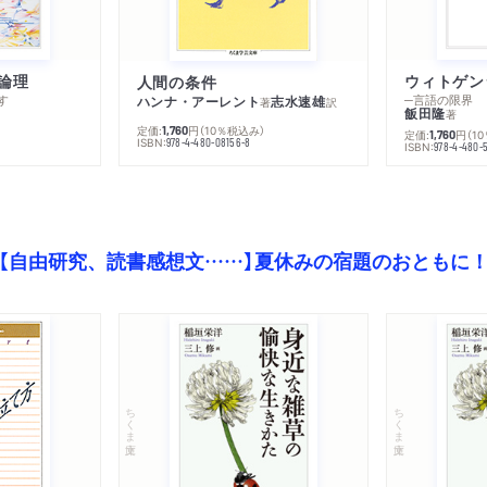
論理
人間の条件
す
─言語の限界
ハンナ・アーレント
志水速雄
著
訳
飯田隆
著
定価:
円
（10％税込み）
1,760
定価:
円
（1
1,760
ISBN:
978-4-480-08156-8
ISBN:
978-4-480-
【自由研究、読書感想文……】夏休みの宿題のおともに
ちくま文庫
ちくま文庫