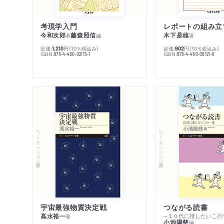
考現学入門
レポートの組み立
今和次郎
藤森照信
木下是雄
著
編
著
定価:
円
（10％税込み）
定価:
円
（10％税込み）
1,210
902
ISBN:
ISBN:
978-4-480-02115-1
978-4-480-08121-6
ちくまプリマー新書
ちくまプリマー新書
宇宙最強物質決定戦
つながる読書
高水裕一
─１０代に推したいこの
著
小池陽慈
編