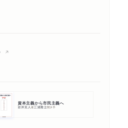
）
資本主義から市民主義へ
岩井克人
三浦雅士
著
聞き手