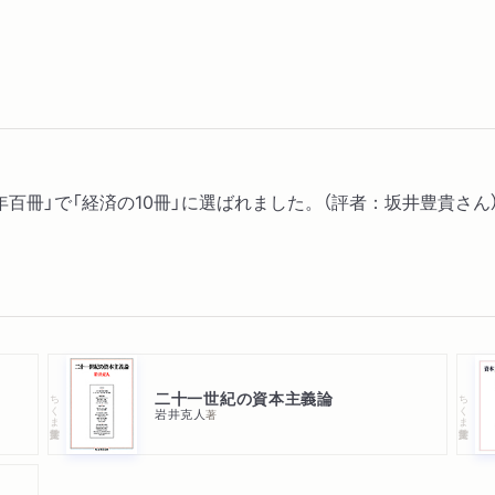
年百冊」で「経済の10冊」に選ばれました。（評者：坂井豊貴さん
二十一世紀の資本主義論
ちくま学芸文庫
ちくま学芸文庫
岩井克人
著