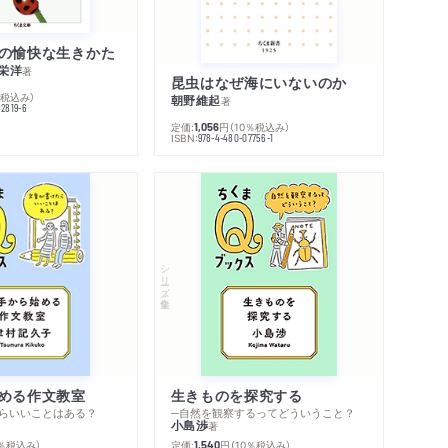
の愉快な生きかた
栄洋
著
昆虫はなぜ海にいないのか
％税込み）
朝野維起
著
42819-6
定価:
円
（10％税込み）
1,056
ISBN:
978-4-480-07756-1
シリーズ・全集
める作文教室
生きものを探究する
らいいことはある？
─自然を観察するってどういうこと？
小島渉
著
0％税込み）
定価:
円
（10％税込み）
1,540