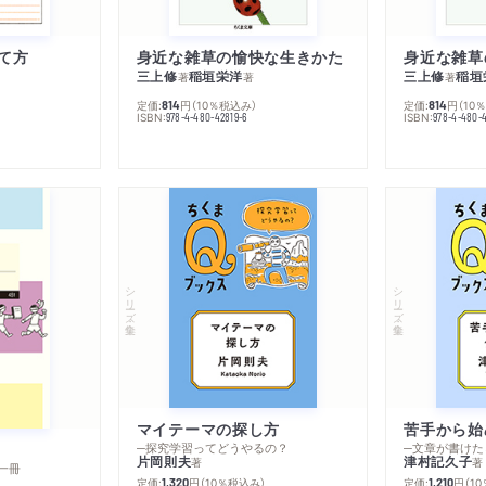
て方
身近な雑草の愉快な生きかた
身近な雑草
三上修
稲垣栄洋
三上修
稲垣
著
著
著
定価:
円
（10％税込み）
定価:
円
（10
814
814
ISBN:
ISBN:
978-4-480-42819-6
978-4-480-
シリーズ・全集
シリーズ・全集
マイテーマの探し方
苦手から始
─探究学習ってどうやるの？
─文章が書けた
片岡則夫
津村記久子
著
著
一冊
定価:
円
（10％税込み）
定価:
円
（1
1,320
1,210