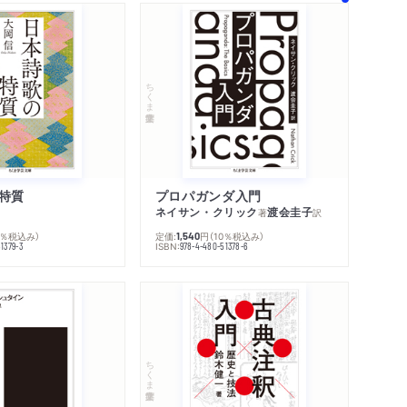
関連リンク
メディア情報
シリーズ・関連本
感想をおくる
ちくま学芸文庫
特質
プロパガンダ入門
ネイサン・クリック
渡会圭子
著
訳
0％税込み）
定価:
円
（10％税込み）
1,540
ISBN:
1379-3
978-4-480-51378-6
ちくま学芸文庫