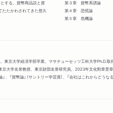
うとする。貨幣商品説と貨
第３章 貨幣系譜論
てたたかわされてきた悠久
第４章 恐慌論
第５章 危機論
まれ。東京大学経済学部卒業。マサチューセッツ工科大学Ph.D
名誉教授、東京財団名誉研究員。2023年文化勲章受章。著書に、Di
』、『貨幣論』（サントリー学芸賞）、『会社はこれからどうなる