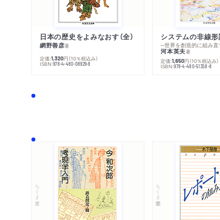
日本の歴史をよみなおす（全）
システムの非線形
網野善彦
─世界を創造的に組み直
著
河本英夫
著
定価:
円
（10％税込み）
1,320
定価:
円
（10％税込み）
1,650
ISBN:
978-4-480-08929-8
ISBN:
978-4-480-51358-8
ちくま文庫
ちくま学芸文庫