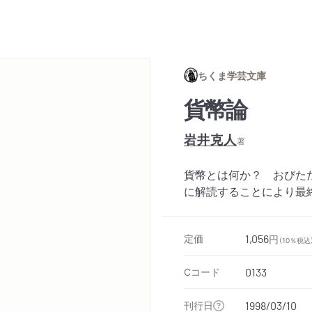
ちくま学芸文庫
貨幣論
岩井克人
著
貨幣とは何か？ おびた
に解読することにより最
定価
1,056
円
（10％税込
Cコード
0133
刊行日
1998/03/10