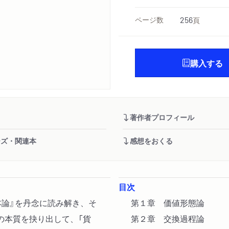
ページ数
256
頁
購入する
著作者プロフィール
ーズ・関連本
感想をおくる
目次
本論』を丹念に読み解き、そ
第１章 価値形態論
の本質を抉り出して、「貨
第２章 交換過程論