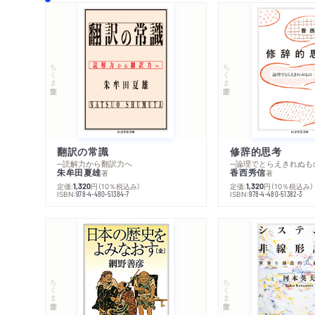
ちくま学芸文庫
ちくま学芸文庫
翻訳の常識
修辞的思考
─読解力から翻訳力へ
─論理でとらえきれぬも
朱牟田夏雄
香西秀信
著
著
定価:
円
（10％税込み）
定価:
円
（10％税込み）
1,320
1,320
ISBN:
ISBN:
978-4-480-51384-7
978-4-480-51382-3
ちくま学芸文庫
ちくま学芸文庫