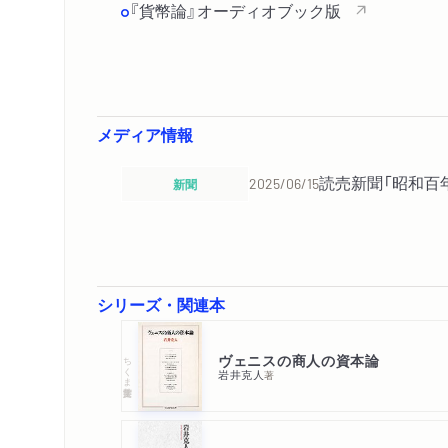
『貨幣論』オーディオブック版
メディア情報
読売新聞「昭和百
新聞
2025/06/15
シリーズ・関連本
ヴェニスの商人の資本論
ちくま学芸文庫
岩井克人
著