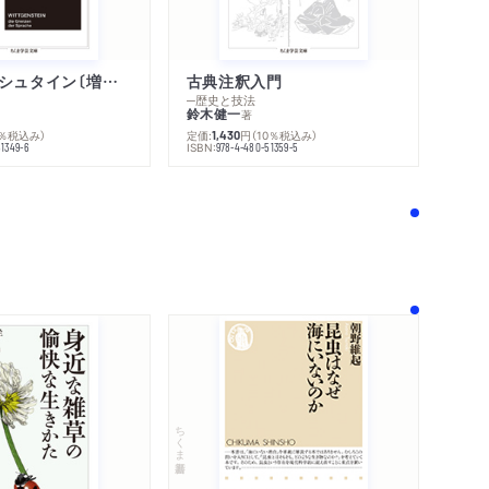
ウィトゲンシュタイン〔増補新版〕
古典注釈入門
─歴史と技法
鈴木健一
著
0％税込み）
定価:
円
（10％税込み）
1,430
ISBN:
51349-6
978-4-480-51359-5
！
ちくま新書