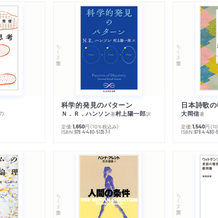
ちくま学芸文庫
ちくま学芸文庫
科学的発見のパターン
日本詩歌の
の
Ｎ．Ｒ．ハンソン
村上陽一郎
大岡信
著
訳
著
定価:
円
（10％税込み）
定価:
円
（1
1,650
1,540
ISBN:
ISBN:
978-4-480-51357-1
978-4-480-5
ちくま学芸文庫
ちくま学芸文庫