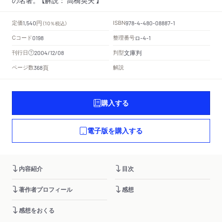
円
定価
ISBN
1,540
（10％税込）
978-4-480-08887-1
Cコード
整理番号
ロ
0198
-4-1
文庫判
刊行日
判型
2004/12/08
頁
ページ数
解説
368
購入する
電子版を購入する
内容紹介
目次
著作者プロフィール
感想
感想をおくる