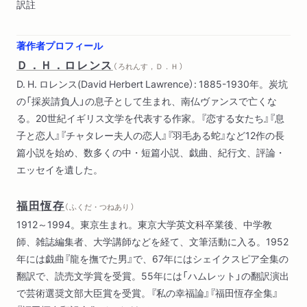
訳註
著作者プロフィール
Ｄ．Ｈ．ロレンス
（ ろれんす，Ｄ．Ｈ ）
D. H. ロレンス(David Herbert Lawrence）: 1885-1930年。炭坑
の「採炭請負人」の息子として生まれ、南仏ヴァンスで亡くな
る。20世紀イギリス文学を代表する作家。『恋する女たち』『息
子と恋人』『チャタレー夫人の恋人』『羽毛ある蛇』など12作の長
篇小説を始め、数多くの中・短篇小説、戯曲、紀行文、評論・
エッセイを遺した。
福田恆存
（ ふくだ・つねあり ）
1912～1994。東京生まれ。東京大学英文科卒業後、中学教
師、雑誌編集者、大学講師などを経て、文筆活動に入る。1952
年には戯曲『龍を撫でた男』で、67年にはシェイクスピア全集の
翻訳で、読売文学賞を受賞。55年には「ハムレット」の翻訳演出
で芸術選奨文部大臣賞を受賞。『私の幸福論』『福田恆存全集』