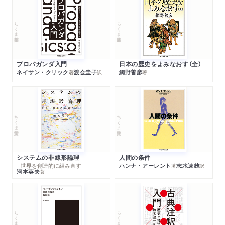
ちくま学芸文庫
ちくま学芸文庫
プロパガンダ入門
日本の歴史をよみなおす（全）
ネイサン・クリック
渡会圭子
網野善彦
著
訳
著
ちくま学芸文庫
ちくま学芸文庫
システムの非線形論理
人間の条件
─世界を創造的に組み直す
ハンナ・アーレント
志水速雄
著
訳
河本英夫
著
ちくま学芸文庫
ちくま学芸文庫