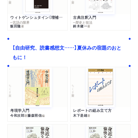
ウィトゲンシュタイン〔増補新版〕
古典注釈入門
─言語の限界
─歴史と技法
飯田隆
鈴木健一
著
著
【自由研究、読書感想文……】夏休みの宿題のおと
もに！
ちくま文庫
ちくま学芸文庫
考現学入門
レポートの組み立て方
今和次郎
藤森照信
木下是雄
著
編
著