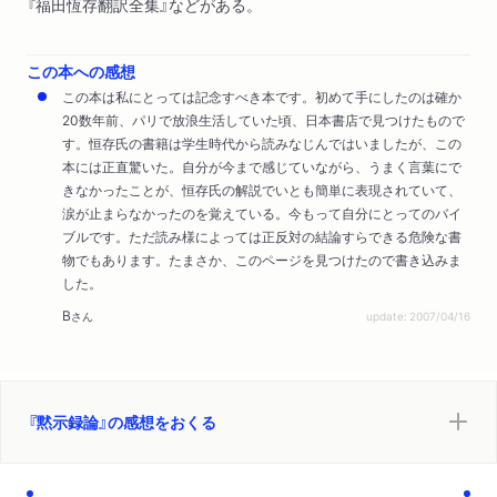
『福田恆存翻訳全集』などがある。
この本への感想
この本は私にとっては記念すべき本です。初めて手にしたのは確か
20数年前、パリで放浪生活していた頃、日本書店で見つけたもので
す。恒存氏の書籍は学生時代から読みなじんではいましたが、この
本には正直驚いた。自分が今まで感じていながら、うまく言葉にで
きなかったことが、恒存氏の解説でいとも簡単に表現されていて、
涙が止まらなかったのを覚えている。今もって自分にとってのバイ
ブルです。ただ読み様によっては正反対の結論すらできる危険な書
物でもあります。たまさか、このページを見つけたので書き込みま
した。
B
さん
update: 2007/04/16
『黙示録論』の感想をおくる