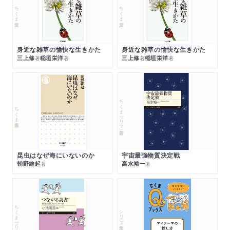
ちくま文庫
ちくま文庫
身近な雑草の愉快な生きかた
身近な雑草の愉快な生きかた
三上修
稲垣栄洋
三上修
稲垣栄洋
著
著
著
著
ちくまプリマー新書
ちくま新書
昆虫はなぜ海にいないのか
宇宙最強物質決定戦
朝野維起
高水裕一
著
著
ちくまプリマー新書
シリーズ・全集