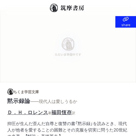
share
share
ちくま学芸文庫
黙示録論
——現代人は愛しうるか
Ｄ．Ｈ．ロレンス
福田恆存
著
訳
抑圧が生んだ歪んだ自尊と復讐の書「黙示録」を読みとき、現代
人が他者を愛することの困難とその克服を切実に問うた20世紀
の名著。 【解説： 高橋英夫 】