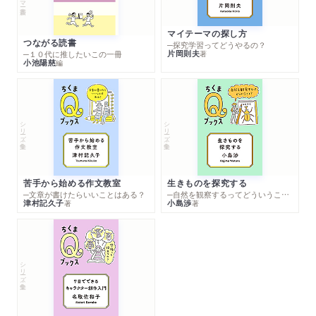
マイテーマの探し方
つながる読書
─探究学習ってどうやるの？
片岡則夫
著
─１０代に推したいこの一冊
小池陽慈
編
シリーズ・全集
シリーズ・全集
苦手から始める作文教室
生きものを探究する
─文章が書けたらいいことはある？
─自然を観察するってどういうこと？
津村記久子
小島渉
著
著
シリーズ・全集