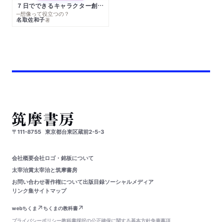
７日でできるキャラクター創作入門
─想像って役立つの？
名取佐和子
著
〒111-8755
東京都台東区蔵前2-5-3
会社概要
会社ロゴ・銘板について
太宰治賞
太宰治と筑摩書房
お問い合わせ
著作権について
出版目録
ソーシャルメディア
リンク集
サイトマップ
webちくま
ちくまの教科書
プライバシーポリシー
教科書採択の公正確保に関する基本方針
免責事項