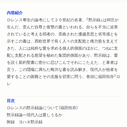
内容紹介
ロレンス畢生の論考にして２０世紀の名著。「黙示録」は抑圧が
生んだ、歪んだ自尊と復讐の書といわれる。自らを不当に迫害
されていると考える弱者の、歪曲された優越意思と劣等感とを
示すこの書は、西欧世界で長く人々の支配慾と権力慾を支えて
きた。人には純粋な愛を求める個人的側面のほかに、つねに支
配し支配される慾望を秘めた集団的側面があり、黙示録は、愛
を説く新約聖書に密かに忍びこんでそれにこたえた、と著者は
言う。この隠喩に満ちた晦渋な書を読み解き、現代人が他者を
愛することの困難とその克服を切実に問う。巻頭に福田恒存「ロ
レ
目次
ロレンスの黙示録論について（福田恒存）
黙示録論―現代人は愛しうるか
附録 ヨハネ黙示録