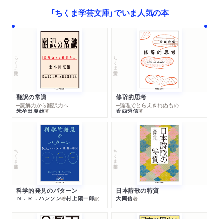
「ちくま学芸文庫」でいま人気の本
ちくま学芸文庫
ちくま学芸文庫
翻訳の常識
修辞的思考
─読解力から翻訳力へ
─論理でとらえきれぬもの
朱牟田夏雄
香西秀信
著
著
ちくま学芸文庫
ちくま学芸文庫
科学的発見のパターン
日本詩歌の特質
Ｎ．Ｒ．ハンソン
村上陽一郎
大岡信
著
訳
著