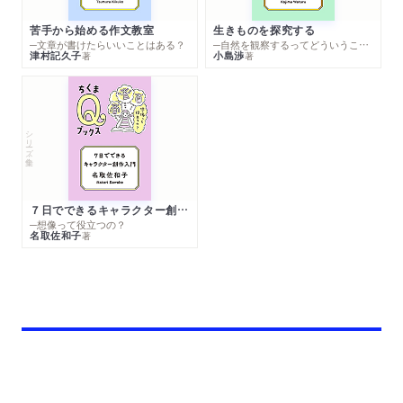
苦手から始める作文教室
生きものを探究する
─文章が書けたらいいことはある？
─自然を観察するってどういうこと？
津村記久子
小島渉
著
著
シリーズ・全集
７日でできるキャラクター創作入門
─想像って役立つの？
名取佐和子
著