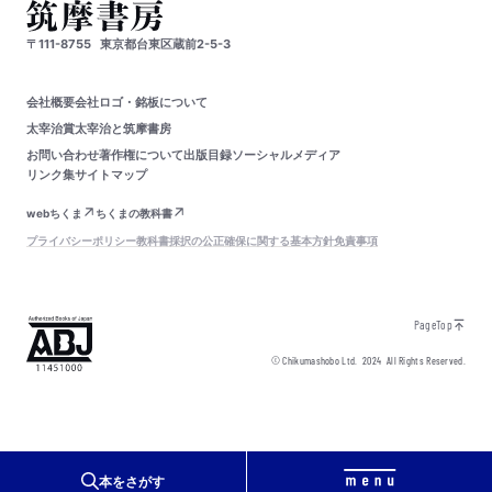
〒111-8755
東京都台東区蔵前2-5-3
会社概要
会社ロゴ・銘板について
太宰治賞
太宰治と筑摩書房
お問い合わせ
著作権について
出版目録
ソーシャルメディア
リンク集
サイトマップ
webちくま
ちくまの教科書
プライバシーポリシー
教科書採択の公正確保に関する基本方針
免責事項
PageTop
© Chikumashobo Ltd.
2024
All Rights Reserved.
本をさがす