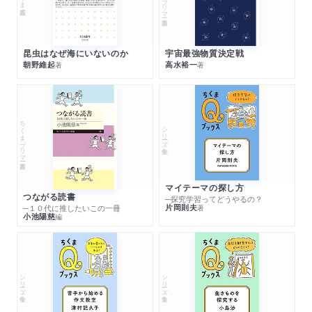
昆虫はなぜ海にいないのか
宇宙最強物質決定戦
朝野維起
高水裕一
著
著
ちくまプリマー新書
シリーズ・全集
マイテーマの探し方
つながる読書
─探究学習ってどうやるの？
片岡則夫
著
─１０代に推したいこの一冊
小池陽慈
編
シリーズ・全集
シリーズ・全集