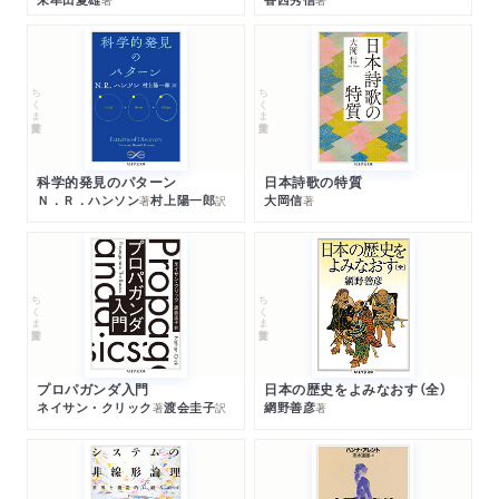
ちくま学芸文庫
ちくま学芸文庫
科学的発見のパターン
日本詩歌の特質
Ｎ．Ｒ．ハンソン
村上陽一郎
大岡信
著
訳
著
ちくま学芸文庫
ちくま学芸文庫
プロパガンダ入門
日本の歴史をよみなおす（全）
ネイサン・クリック
渡会圭子
網野善彦
著
訳
著