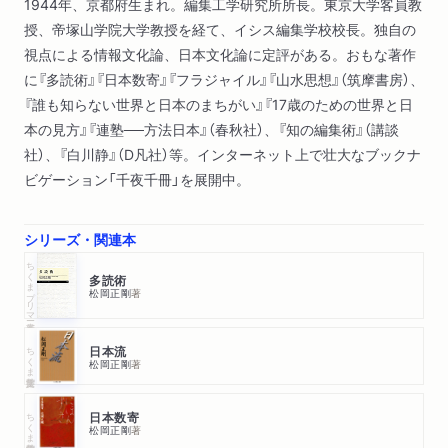
1944年、京都府生まれ。編集工学研究所所長。東京大学客員教
授、帝塚山学院大学教授を経て、イシス編集学校校長。独自の
視点による情報文化論、日本文化論に定評がある。おもな著作
に『多読術』『日本数寄』『フラジャイル』『山水思想』（筑摩書房）、
『誰も知らない世界と日本のまちがい』『17歳のための世界と日
本の見方』『連塾──方法日本』（春秋社）、『知の編集術』（講談
社）、『白川静』（D凡社）等。インターネット上で壮大なブックナ
ビゲーション「千夜千冊」を展開中。
シリーズ・関連本
ちくまプリマー新書
多読術
松岡正剛
著
ちくま学芸文庫
日本流
松岡正剛
著
ちくま学芸文庫
日本数寄
松岡正剛
著