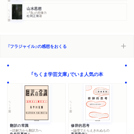
山水思想
ちくま学芸文庫
─「負」の想像力
松岡正剛
著
『フラジャイル』の感想をおくる
「ちくま学芸文庫」でいま人気の本
ちくま学芸文庫
ちくま学芸文庫
翻訳の常識
修辞的思考
─読解力から翻訳力へ
─論理でとらえきれぬもの
朱牟田夏雄
香西秀信
著
著