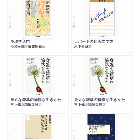
ちくま文庫
ちくま学芸文庫
考現学入門
レポートの組み立て方
今和次郎
藤森照信
木下是雄
著
編
著
ちくま文庫
ちくま文庫
身近な雑草の愉快な生きかた
身近な雑草の愉快な生きかた
三上修
稲垣栄洋
三上修
稲垣栄洋
著
著
著
著
ちくまプリマー新書
ちくま新書