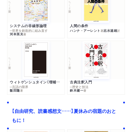
ちくま学芸文庫
ちくま学芸文庫
システムの非線形論理
人間の条件
─世界を創造的に組み直す
ハンナ・アーレント
志水速雄
著
訳
河本英夫
著
ちくま学芸文庫
ちくま学芸文庫
ウィトゲンシュタイン〔増補新版〕
古典注釈入門
─言語の限界
─歴史と技法
飯田隆
鈴木健一
著
著
【自由研究、読書感想文……】夏休みの宿題のおと
もに！