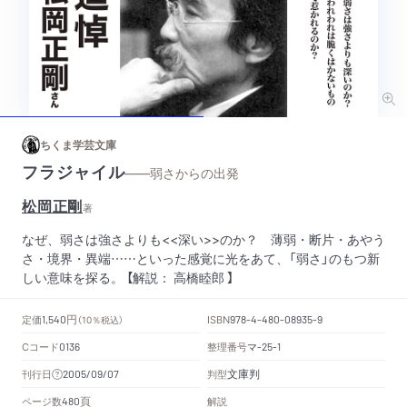
ちくま学芸文庫
フラジャイル
——弱さからの出発
松岡正剛
著
なぜ、弱さは強さよりも<<深い>>のか？ 薄弱・断片・あやう
さ・境界・異端……といった感覚に光をあて、「弱さ」のもつ新
しい意味を探る。 【解説： 高橋睦郎 】
円
定価
ISBN
1,540
（10％税込）
978-4-480-08935-9
Cコード
整理番号
マ
0136
-25-1
文庫判
刊行日
判型
2005/09/07
頁
ページ数
解説
480