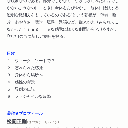
な現象なのである。部分でしかなく、引きちぎられた断片でし
かないようなのに、ときに全体をおびやかし、総体に抵抗する
透明な微細力をもっているのである”という著者が、薄弱・断
片・あやうさ・曖昧・境界・異端など、従来かえりみられてこ
なかったｆｒａｇｉｌｅな感覚に様々な側面から光りをあて、
「弱さ」のもつ新しい意味を探る。
目次
１ ウィーク・ソートで？
２ 忘れられた感覚
３ 身体から場所へ
４ 感性の背景
５ 異例の伝説
６ フラジャイルな反撃
著作者プロフィール
松岡正剛
（ まつおか・せいごう ）