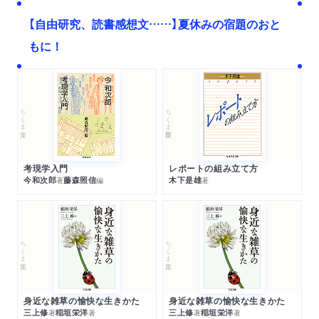
【自由研究、読書感想文……】夏休みの宿題のおと
もに！
ちくま文庫
ちくま学芸文庫
考現学入門
レポートの組み立て方
今和次郎
藤森照信
木下是雄
著
編
著
ちくま文庫
ちくま文庫
身近な雑草の愉快な生きかた
身近な雑草の愉快な生きかた
三上修
稲垣栄洋
三上修
稲垣栄洋
著
著
著
著