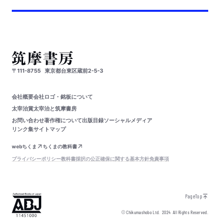
〒111-8755
東京都台東区蔵前2-5-3
会社概要
会社ロゴ・銘板について
太宰治賞
太宰治と筑摩書房
お問い合わせ
著作権について
出版目録
ソーシャルメディア
リンク集
サイトマップ
webちくま
ちくまの教科書
プライバシーポリシー
教科書採択の公正確保に関する基本方針
免責事項
PageTop
© Chikumashobo Ltd.
2024
All Rights Reserved.