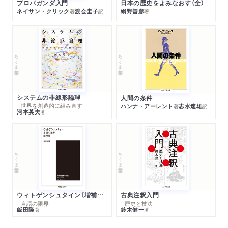
プロパガンダ入門
日本の歴史をよみなおす（全）
ネイサン・クリック
渡会圭子
網野善彦
著
訳
著
ちくま学芸文庫
ちくま学芸文庫
システムの非線形論理
人間の条件
─世界を創造的に組み直す
ハンナ・アーレント
志水速雄
著
訳
河本英夫
著
ちくま学芸文庫
ちくま学芸文庫
ウィトゲンシュタイン〔増補新版〕
古典注釈入門
─言語の限界
─歴史と技法
飯田隆
鈴木健一
著
著