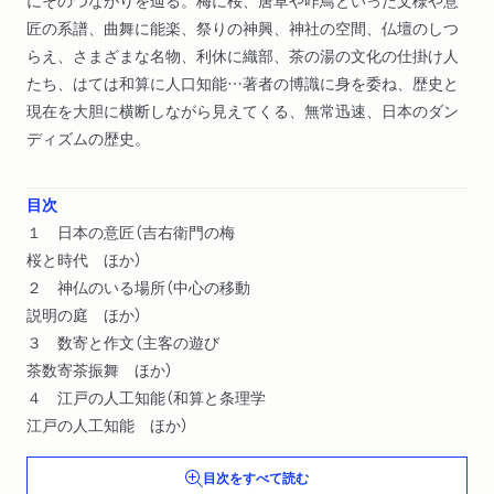
匠の系譜、曲舞に能楽、祭りの神興、神社の空間、仏壇のしつ
らえ、さまざまな名物、利休に織部、茶の湯の文化の仕掛け人
たち、はては和算に人口知能…著者の博識に身を委ね、歴史と
現在を大胆に横断しながら見えてくる、無常迅速、日本のダン
ディズムの歴史。
目次
１ 日本の意匠（吉右衛門の梅
桜と時代 ほか）
２ 神仏のいる場所（中心の移動
説明の庭 ほか）
３ 数寄と作文（主客の遊び
茶数寄茶振舞 ほか）
４ 江戸の人工知能（和算と条理学
江戸の人工知能 ほか）
目次をすべて読む