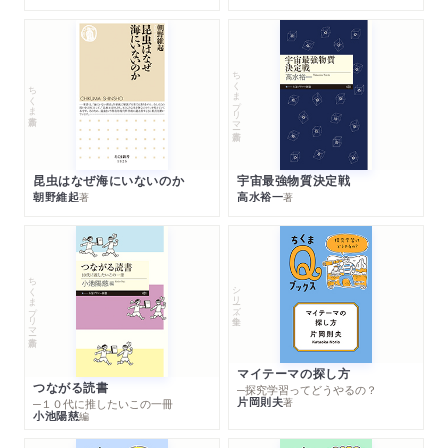
ちくまプリマー新書
ちくま新書
昆虫はなぜ海にいないのか
宇宙最強物質決定戦
朝野維起
高水裕一
著
著
ちくまプリマー新書
シリーズ・全集
マイテーマの探し方
つながる読書
─探究学習ってどうやるの？
片岡則夫
著
─１０代に推したいこの一冊
小池陽慈
編