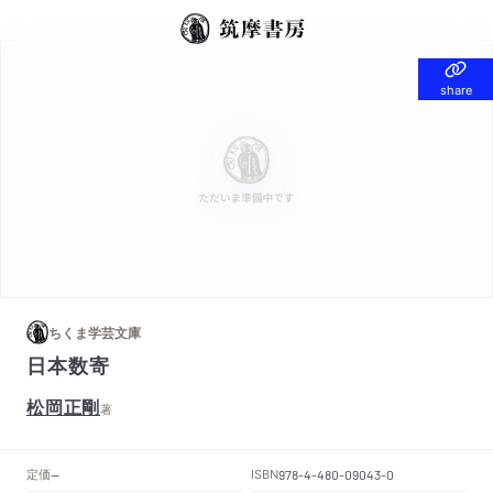
share
share
ちくま学芸文庫
日本数寄
松岡正剛
著
定価
ISBN
--
978-4-480-09043-0