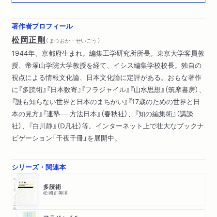
著作者プロフィール
松岡正剛
（ まつおか・せいごう ）
1944年、京都府生まれ。編集工学研究所所長。東京大学客員教
授、帝塚山学院大学教授を経て、イシス編集学校校長。独自の
視点による情報文化論、日本文化論に定評がある。おもな著作
に『多読術』『日本数寄』『フラジャイル』『山水思想』（筑摩書房）、
『誰も知らない世界と日本のまちがい』『17歳のための世界と日
本の見方』『連塾──方法日本』（春秋社）、『知の編集術』（講談
社）、『白川静』（D凡社）等。インターネット上で壮大なブックナ
ビゲーション「千夜千冊」を展開中。
シリーズ・関連本
ちくまプリマー新書
多読術
松岡正剛
著