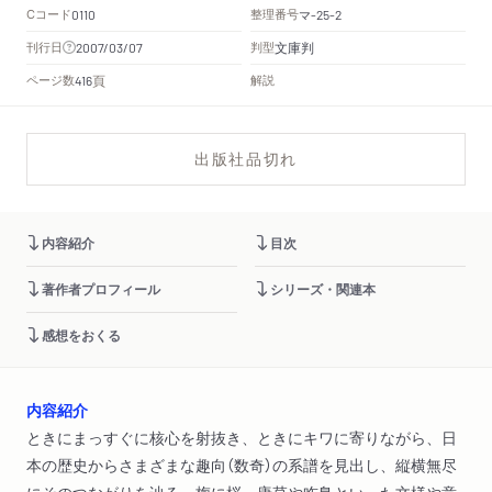
Cコード
整理番号
マ
0110
-25-2
文庫判
刊行日
判型
2007/03/07
頁
ページ数
解説
416
出版社品切れ
内容紹介
目次
著作者プロフィール
シリーズ・関連本
感想をおくる
内容紹介
ときにまっすぐに核心を射抜き、ときにキワに寄りながら、日
本の歴史からさまざまな趣向（数奇）の系譜を見出し、縦横無尽
にそのつながりを辿る。梅に桜、唐草や咋鳥といった文様や意