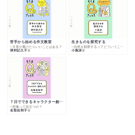
シリーズ・全集
シリーズ・全集
苦手から始める作文教室
生きものを探究する
─文章が書けたらいいことはある？
─自然を観察するってどういうこと？
津村記久子
小島渉
著
著
シリーズ・全集
７日でできるキャラクター創作入門
─想像って役立つの？
名取佐和子
著