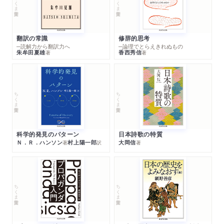
ちくま学芸文庫
ちくま学芸文庫
翻訳の常識
修辞的思考
─読解力から翻訳力へ
─論理でとらえきれぬもの
朱牟田夏雄
香西秀信
著
著
ちくま学芸文庫
ちくま学芸文庫
科学的発見のパターン
日本詩歌の特質
Ｎ．Ｒ．ハンソン
村上陽一郎
大岡信
著
訳
著
ちくま学芸文庫
ちくま学芸文庫