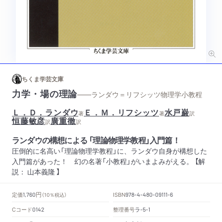
ちくま学芸文庫
力学・場の理論
——ランダウ＝リフシッツ物理学小教程
Ｌ．Ｄ．ランダウ
Ｅ．Ｍ．リフシッツ
水戸巌
著
著
訳
恒藤敏彦
廣重徹
訳
訳
ランダウの構想による 「理論物理学教程」入門篇！
圧倒的に名高い「理論物理学教程」に、ランダウ自身が構想した
入門篇があった！ 幻の名著「小教程」がいまよみがえる。 【解
説： 山本義隆 】
円
定価
ISBN
1,760
（10％税込）
978-4-480-09111-6
Cコード
整理番号
ラ
0142
-5-1