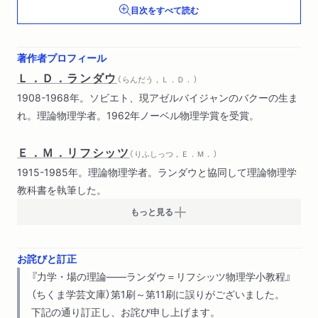
目次をすべて読む
第２部 電磁気学（場のなかの電荷
場の方程式
不変な電磁場
著作者プロフィール
電磁波
Ｌ．Ｄ．ランダウ
（ らんだう，Ｌ．Ｄ． ）
電磁波の放射）
1908-1968年。ソビエト、現アゼルバイジャンのバクーの生ま
れ。理論物理学者。1962年ノーベル物理学賞を受賞。
Ｅ．Ｍ．リフシッツ
（ りふしっつ，Ｅ．Ｍ． ）
1915-1985年。理論物理学者。ランダウと協同して理論物理学
教科書を執筆した。
もっと見る
お詫びと訂正
『力学・場の理論――ランダウ＝リフシッツ物理学小教程』
（ちくま学芸文庫）第1刷～第11刷に誤りがございました。
下記の通り訂正し、お詫び申し上げます。