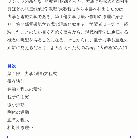
フシッツの新たな「小教程」構想だった。大成功を収めた百科事
典ほどの「理論物理学教程“大教程”」から本書へ抽出したのは、
力学と電磁気学である。第１部力学は最小作用の原理に始ま
り、第２部電磁気学も場の理論に始まる。学習者は一気に、経
験したことのない目くるめく高みから、現代物理学に通底する
概念の眺望を得ることになる。そこからは、量子力学も至近の
距離に見えるだろう。よみがえった幻の名著。“大教程”の入門
目次
第１部 力学（運動方程式
保存法則
運動方程式の積分
粒子の衝突
微小振動
剛体の運動
正準方程式
相対性原理
相対論的力学）