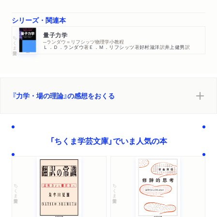
シリーズ・関連本
量子力学
ちくま学芸文庫
─ランダウ＝リフシッツ物理学小教程
Ｌ．Ｄ．ランダウ
著
Ｅ．Ｍ．リフシッツ
著
好村滋洋
訳
井上健男
訳
『力学・場の理論』の感想をおくる
「ちくま学芸文庫」でいま人気の本
ちくま学芸文庫
ちくま学芸文庫