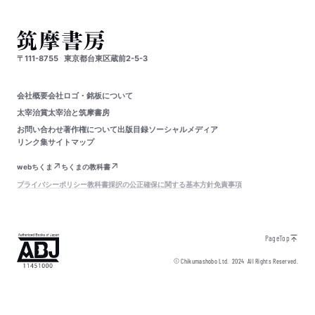
〒111-8755
東京都台東区蔵前2-5-3
会社概要
会社ロゴ・銘板について
太宰治賞
太宰治と筑摩書房
お問い合わせ
著作権について
出版目録
ソーシャルメディア
リンク集
サイトマップ
webちくま
ちくまの教科書
プライバシーポリシー
教科書採択の公正確保に関する基本方針
免責事項
PageTop
© Chikumashobo Ltd.
2024
All Rights Reserved.