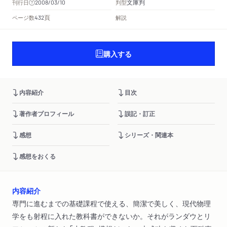
文庫判
刊行日
判型
2008/03/10
頁
ページ数
解説
432
購入する
内容紹介
目次
著作者プロフィール
誤記・訂正
感想
シリーズ・関連本
感想をおくる
内容紹介
専門に進むまでの基礎課程で使える、簡潔で美しく、現代物理
学をも射程に入れた教科書ができないか。それがランダウとリ