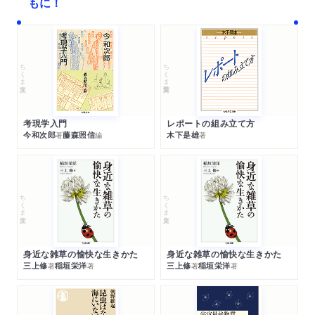
もに！
ちくま文庫
ちくま学芸文庫
考現学入門
レポートの組み立て方
今和次郎
藤森照信
木下是雄
著
編
著
ちくま文庫
ちくま文庫
身近な雑草の愉快な生きかた
身近な雑草の愉快な生きかた
三上修
稲垣栄洋
三上修
稲垣栄洋
著
著
著
著