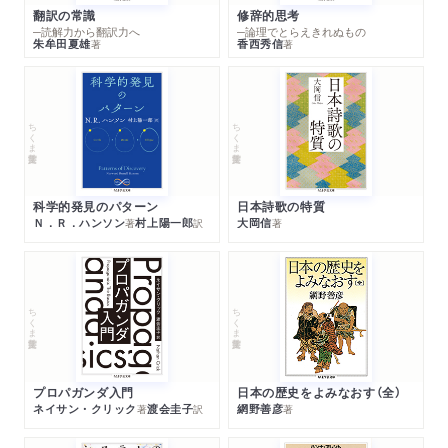
翻訳の常識
修辞的思考
─読解力から翻訳力へ
─論理でとらえきれぬもの
朱牟田夏雄
香西秀信
著
著
ちくま学芸文庫
ちくま学芸文庫
科学的発見のパターン
日本詩歌の特質
Ｎ．Ｒ．ハンソン
村上陽一郎
大岡信
著
訳
著
ちくま学芸文庫
ちくま学芸文庫
プロパガンダ入門
日本の歴史をよみなおす（全）
ネイサン・クリック
渡会圭子
網野善彦
著
訳
著