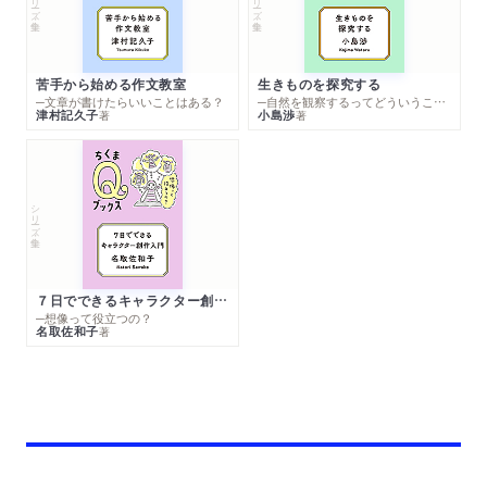
苦手から始める作文教室
生きものを探究する
─文章が書けたらいいことはある？
─自然を観察するってどういうこと？
津村記久子
小島渉
著
著
シリーズ・全集
７日でできるキャラクター創作入門
─想像って役立つの？
名取佐和子
著