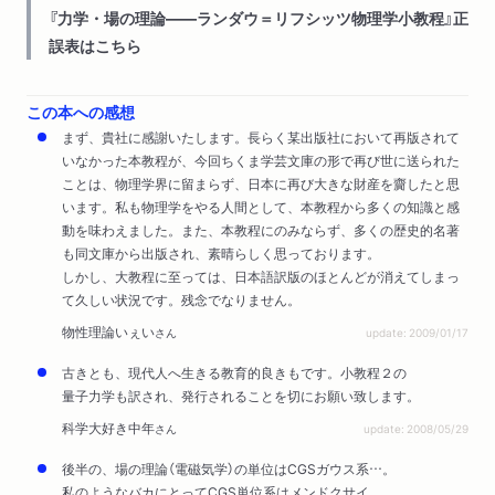
『力学・場の理論――ランダウ＝リフシッツ物理学小教程』正
誤表はこちら
この本への感想
まず、貴社に感謝いたします。長らく某出版社において再版されて
いなかった本教程が、今回ちくま学芸文庫の形で再び世に送られた
ことは、物理学界に留まらず、日本に再び大きな財産を齎したと思
います。私も物理学をやる人間として、本教程から多くの知識と感
動を味わえました。また、本教程にのみならず、多くの歴史的名著
も同文庫から出版され、素晴らしく思っております。
しかし、大教程に至っては、日本語訳版のほとんどが消えてしまっ
て久しい状況です。残念でなりません。
物性理論いぇい
さん
update: 2009/01/17
古きとも、現代人へ生きる教育的良きもです。小教程２の
量子力学も訳され、発行されることを切にお願い致します。
科学大好き中年
さん
update: 2008/05/29
後半の、場の理論（電磁気学）の単位はCGSガウス系…。
私のようなバカにとってCGS単位系はメンドクサイ。