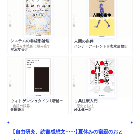
ちくま学芸文庫
ちくま学芸文庫
システムの非線形論理
人間の条件
─世界を創造的に組み直す
ハンナ・アーレント
志水速雄
著
訳
河本英夫
著
ちくま学芸文庫
ちくま学芸文庫
ウィトゲンシュタイン〔増補新版〕
古典注釈入門
─言語の限界
─歴史と技法
飯田隆
鈴木健一
著
著
【自由研究、読書感想文……】夏休みの宿題のおと