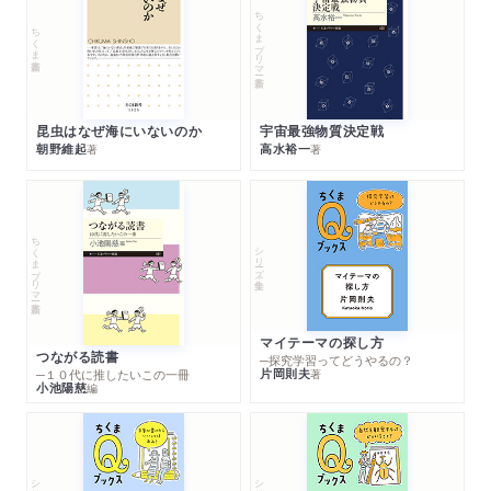
ちくまプリマー新書
ちくま新書
昆虫はなぜ海にいないのか
宇宙最強物質決定戦
朝野維起
高水裕一
著
著
ちくまプリマー新書
シリーズ・全集
マイテーマの探し方
つながる読書
─探究学習ってどうやるの？
片岡則夫
著
─１０代に推したいこの一冊
小池陽慈
編
シリーズ・全集
シリーズ・全集