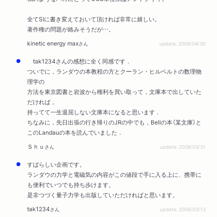
全てSIに書き変えておいて頂ければ非常に嬉しい。
著作権の問題が絡みそうだが…。
kinetic energy max
さん
update: 2008/04/30
tak1234さんの感想に全く同感です．
ついでに，ランダウの本教程の方とクーラン・ヒルベルトの数理物
理学の
方法を東京図書と岩波から権利を買い取って，文庫本で出していた
だければ，
持ってて一生退屈しない文庫本になると思います．
ちなみに，先日出張の行き帰りのJRの中でも，Bellの本（某文庫）と
このLandauの本を読んでいました．
Ｓｈｕ
さん
update: 2008/03/31
すばらしい企画です。
ランダウの力学と電磁気の内容がこの値段で手に入る上に、携帯に
も便利でいつでも持ち歩けます。
是非つづく量子力学も出版していただければと思います。
tak1234
さん
update: 2008/03/13