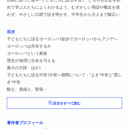
めて学ぶ人たちによくわかるよう、むずかしい用語や概念を使
わず、やさしい口調で説き明かす。中学生から大人まで幅広い
目次
子どもたちに語るヨーロッパ（徒歩でヨーロッパからアジアへ
ヨーロッパは存在するか
ヨーロッパという家族
歴史が地理に生命を与える
最小の大陸 ほか）
子どもたちに語る中世（中世―期間について：“よき”中世と“悪し
き”中世
騎士、貴婦人、聖母
城塞と大聖堂
目次をすべて読む
中世の人びと―聖職者と一般信徒、領主と農奴、都市住民、商
人と職人、旅人と巡礼者、貧者と病人
権力者たち―王、教皇、皇帝 ほか）
著作者プロフィール