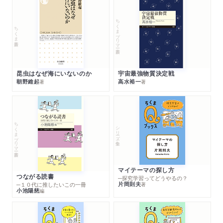
ちくまプリマー新書
ちくま新書
昆虫はなぜ海にいないのか
宇宙最強物質決定戦
朝野維起
高水裕一
著
著
ちくまプリマー新書
シリーズ・全集
マイテーマの探し方
つながる読書
─探究学習ってどうやるの？
片岡則夫
著
─１０代に推したいこの一冊
小池陽慈
編