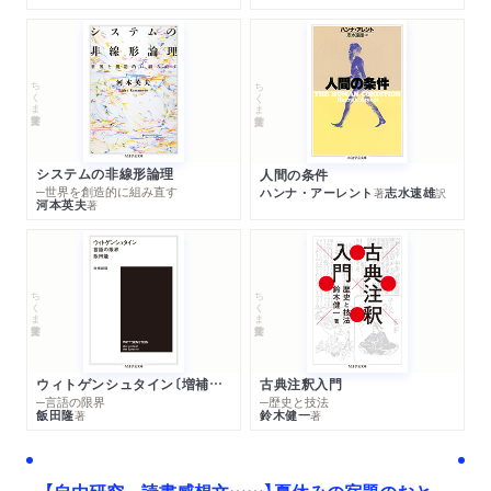
ちくま学芸文庫
ちくま学芸文庫
システムの非線形論理
人間の条件
─世界を創造的に組み直す
ハンナ・アーレント
志水速雄
著
訳
河本英夫
著
ちくま学芸文庫
ちくま学芸文庫
ウィトゲンシュタイン〔増補新版〕
古典注釈入門
─言語の限界
─歴史と技法
飯田隆
鈴木健一
著
著
【自由研究、読書感想文……】夏休みの宿題のおと