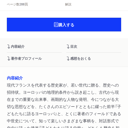
頁
ページ数
解説
288
購入する
内容紹介
目次
著作者プロフィール
感想をおくる
内容紹介
現代フランスを代表する歴史家が、若い世代に贈る、歴史への
招待状。ヨーロッパの地理的条件から説き起こし、古代から現
在までの重要な出来事、画期的な人物な発明、今につながる大
切な思想などを、たくさんのエピソードとともに綴った前半『子
どもたちに語るヨーロッパ』と、とくに著者のフィールドである
中世史について、知って楽しいさまざまな事柄を、対話形式で
自由に語った後半『子どもたちに語る中世』、どちらも歴史を初