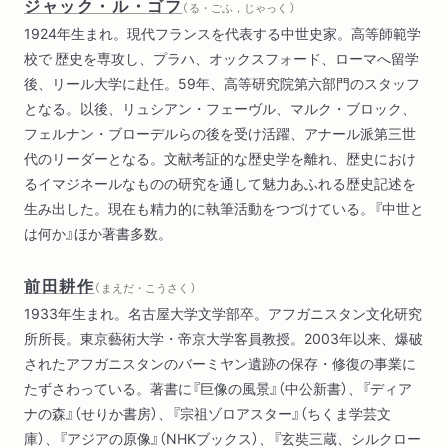
ジャック・ル・ゴフ
（ る・ごふ，じゃっく ）
1924年生まれ。現代フランスを代表する中世史家。高等師範学
校で 歴史を専攻し、プラハ、オックスフォード、ローマへ留学
後、リール大学に赴任。59年、高等研究院第六部門のスタッフ
となる。以後、リュシアン・フェーヴル、マルク・ブロック、
フェルナン・ブローデルらの後を受け活躍、アナール派第三世
代のリーダーとなる。文献考証的な歴史学を離れ、歴史におけ
るイマジネールなものの研究を通して魅力あふれる歴史記述を
生み出した。現在も精力的に執筆活動をつづけている。『中世と
は何か』ほか著書多数。
前田耕作
（ まえだ・こうさく ）
1933年生まれ。名古屋大学文学部卒。アフガニスタン文化研究
所所長。東京藝術大学・帝京大学客員教授。2003年以来、爆破
されたアフガニスタンのバーミヤン遺跡の保存・修復の事業に
たずさわっている。著書に『巨像の風景』（中公新書）、『ディア
ナの森』（せりか書房）、『宗祖ゾロアスター』（ちくま学芸文
庫）、『アジアの原像』（NHKブックス）、『玄奘三蔵、シルクロー