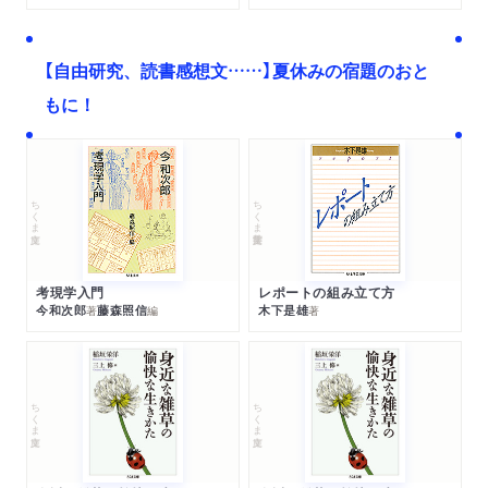
【自由研究、読書感想文……】夏休みの宿題のおと
もに！
ちくま文庫
ちくま学芸文庫
考現学入門
レポートの組み立て方
今和次郎
藤森照信
木下是雄
著
編
著
ちくま文庫
ちくま文庫