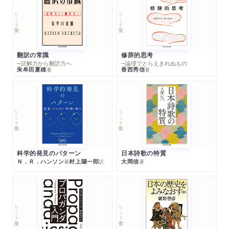
ちくま学芸文庫
ちくま学芸文庫
翻訳の常識
修辞的思考
─読解力から翻訳力へ
─論理でとらえきれぬもの
朱牟田夏雄
香西秀信
著
著
ちくま学芸文庫
ちくま学芸文庫
科学的発見のパターン
日本詩歌の特質
Ｎ．Ｒ．ハンソン
村上陽一郎
大岡信
著
訳
著
ちくま学芸文庫
ちくま学芸文庫