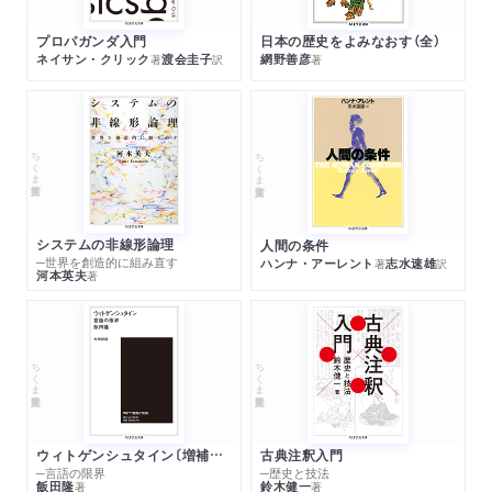
プロパガンダ入門
日本の歴史をよみなおす（全）
ネイサン・クリック
渡会圭子
網野善彦
著
訳
著
ちくま学芸文庫
ちくま学芸文庫
システムの非線形論理
人間の条件
─世界を創造的に組み直す
ハンナ・アーレント
志水速雄
著
訳
河本英夫
著
ちくま学芸文庫
ちくま学芸文庫
ウィトゲンシュタイン〔増補新版〕
古典注釈入門
─言語の限界
─歴史と技法
飯田隆
鈴木健一
著
著