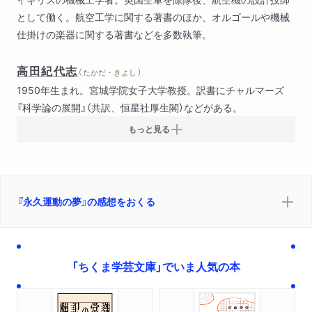
永久ランプ
として働く。航空工学に関する著書のほか、オルゴールや機械
哲学的永久運動と原子エネルギー
仕掛けの楽器に関する著書などを多数執筆。
永久運動発明家の永久性
まとめ
高田紀代志
（ たかだ・きよし ）
1950年生まれ。宮城学院女子大学教授。訳書にチャルマーズ
『科学論の展開』（共訳、恒星社厚生閣）などがある。
もっと見る
『永久運動の夢』の感想をおくる
「ちくま学芸文庫」でいま人気の本