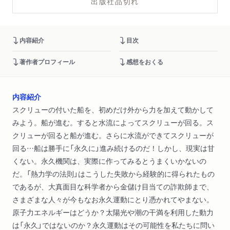
出版社品切れ
内容紹介
目次
著作者プロフィール
感想をおくる
内容紹介
スクリューの付いた船を、初めだけ外から力を加えて動かして
みよう。船が進む。すると水流によってスクリューが回る。ス
クリューが回ると船が進む。さらに水流ができてスクリューが
回る…船は勝手に「永久に」進み続けるのだ！しかし、現実は甘
くない。永久機関は、実際に作ってみるとうまくいかないの
だ。「熱力学の法則」はこうした失敗から経験的に得られたもの
であるが、大真面目な科学者から金儲け目当ての詐欺師まで、
さまざまな人々が今もなお永久運動にとり憑かれてやまない。
原子力エネルギーはどうか？太陽光や潮の干満を利用した動力
は「永久」ではないのか？永久運動はその可能性を私たちに問い