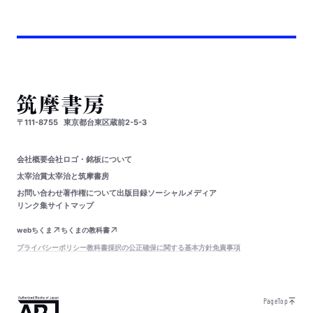
〒111-8755
東京都台東区蔵前2-5-3
会社概要
会社ロゴ・銘板について
太宰治賞
太宰治と筑摩書房
お問い合わせ
著作権について
出版目録
ソーシャルメディア
リンク集
サイトマップ
webちくま
ちくまの教科書
プライバシーポリシー
教科書採択の公正確保に関する基本方針
免責事項
PageTop