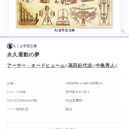
ちくま学芸文庫
永久運動の夢
アーサー・オードヒューム
高田紀代志
中島秀人
著
訳
訳
定価
ISBN
--
978-4-480-09585-5
Cコード
整理番号
オ
0153
-23-1
文庫判
刊行日
判型
2014/01/08
頁
ページ数
解説
384