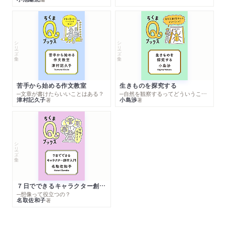
シリーズ・全集
シリーズ・全集
苦手から始める作文教室
生きものを探究する
─文章が書けたらいいことはある？
─自然を観察するってどういうこと？
津村記久子
小島渉
著
著
シリーズ・全集
７日でできるキャラクター創作入門
─想像って役立つの？
名取佐和子
著