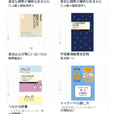
身近な雑草の愉快な生きかた
身近な雑草の愉快な生きかた
三上修
稲垣栄洋
三上修
稲垣栄洋
著
著
著
著
ちくまプリマー新書
ちくま新書
昆虫はなぜ海にいないのか
宇宙最強物質決定戦
朝野維起
高水裕一
著
著
ちくまプリマー新書
シリーズ・全集
マイテーマの探し方
つながる読書
─探究学習ってどうやるの？
片岡則夫
著
─１０代に推したいこの一冊
小池陽慈
編