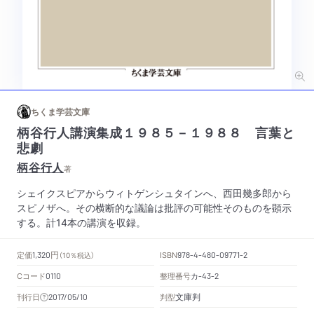
ちくま学芸文庫
柄谷行人講演集成１９８５－１９８８ 言葉と
悲劇
柄谷行人
著
シェイクスピアからウィトゲンシュタインへ、西田幾多郎から
スピノザへ。その横断的な議論は批評の可能性そのものを顕示
する。計14本の講演を収録。
円
定価
ISBN
1,320
（10％税込）
978-4-480-09771-2
Cコード
整理番号
カ
0110
-43-2
文庫判
刊行日
判型
2017/05/10