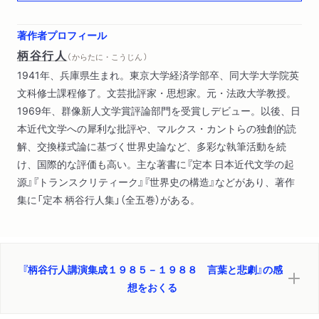
ファシズムの問題―ド・マン／ハイデガー／西田幾多郎
ポストモダンにおける「主体」の問題
著作者プロフィール
固有名をめぐって
柄谷行人
（ からたに・こうじん ）
坂口安吾その可能性の中心
1941年、兵庫県生まれ。東京大学経済学部卒、同大学大学院英
文科修士課程修了。文芸批評家・思想家。元・法政大学教授。
1969年、群像新人文学賞評論部門を受賞しデビュー。以後、日
本近代文学への犀利な批評や、マルクス・カントらの独創的読
解、交換様式論に基づく世界史論など、多彩な執筆活動を続
け、国際的な評価も高い。主な著書に『定本 日本近代文学の起
源』『トランスクリティーク』『世界史の構造』などがあり、著作
集に「定本 柄谷行人集」（全五巻）がある。
『柄谷行人講演集成１９８５－１９８８ 言葉と悲劇』の感
想をおくる