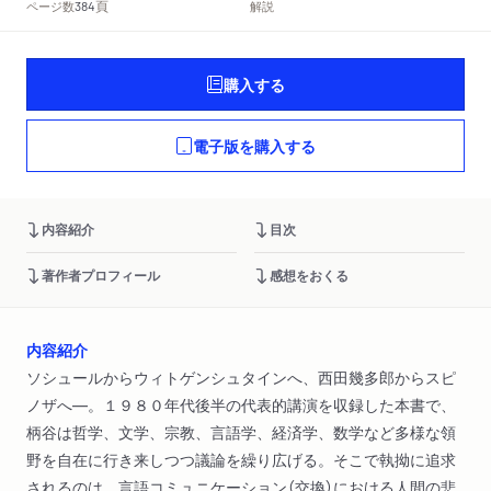
頁
ページ数
解説
384
購入する
電子版を購入する
内容紹介
目次
著作者プロフィール
感想をおくる
内容紹介
ソシュールからウィトゲンシュタインへ、西田幾多郎からスピ
ノザへ―。１９８０年代後半の代表的講演を収録した本書で、
柄谷は哲学、文学、宗教、言語学、経済学、数学など多様な領
野を自在に行き来しつつ議論を繰り広げる。そこで執拗に追求
されるのは、言語コミュニケーション（交換）における人間の悲