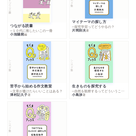
マイテーマの探し方
つながる読書
─探究学習ってどうやるの？
片岡則夫
著
─１０代に推したいこの一冊
小池陽慈
編
シリーズ・全集
シリーズ・全集
苦手から始める作文教室
生きものを探究する
─文章が書けたらいいことはある？
─自然を観察するってどういうこと？
津村記久子
小島渉
著
著
シリーズ・全集