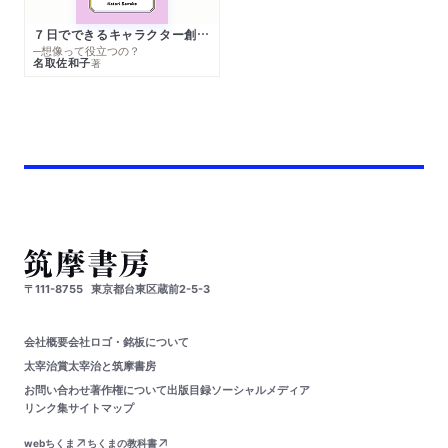
７日でできるキャラクター創作入門
─想像って役立つの？
名取佐和子
著
〒111-8755
東京都台東区蔵前2-5-3
会社概要
会社ロゴ・銘板について
太宰治賞
太宰治と筑摩書房
お問い合わせ
著作権について
出版目録
ソーシャルメディア
リンク集
サイトマップ
webちくま
ちくまの教科書