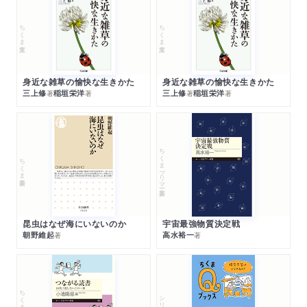
ちくま文庫
ちくま文庫
身近な雑草の愉快な生きかた
身近な雑草の愉快な生きかた
三上修
稲垣栄洋
三上修
稲垣栄洋
著
著
著
著
ちくまプリマー新書
ちくま新書
昆虫はなぜ海にいないのか
宇宙最強物質決定戦
朝野維起
高水裕一
著
著
ちくまプリマー新書
シリーズ・全集