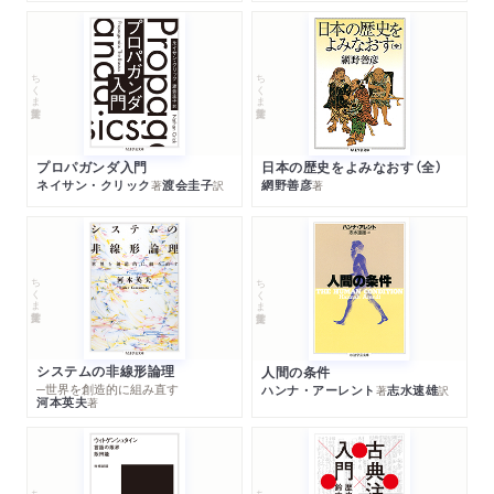
ちくま学芸文庫
ちくま学芸文庫
プロパガンダ入門
日本の歴史をよみなおす（全）
ネイサン・クリック
渡会圭子
網野善彦
著
訳
著
ちくま学芸文庫
ちくま学芸文庫
システムの非線形論理
人間の条件
─世界を創造的に組み直す
ハンナ・アーレント
志水速雄
著
訳
河本英夫
著