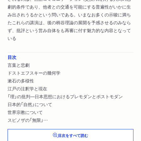
劇的条件であり、他者との交通を可能にする普遍性がいかに生
み出されうるかという問いである。いまなお多くの示唆に満ち
たこれらの講演は、後の柄谷理論の展開を予感させるのみなら
ず、批評という営み自体をも再審に付す魅力的な内容となって
いる
目次
言葉と悲劇
ドストエフスキーの幾何学
漱石の多様性
江戸の注釈学と現在
「理」の批判―日本思想におけるプレモダンとポストモダン
日本的「自然」について
世界宗教について
スピノザの「無限」
政治、あるいは批評としての広告
目次をすべて読む
単独性と個別性について