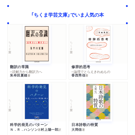
「ちくま学芸文庫」でいま人気の本
ちくま学芸文庫
ちくま学芸文庫
翻訳の常識
修辞的思考
─読解力から翻訳力へ
─論理でとらえきれぬもの
朱牟田夏雄
香西秀信
著
著
ちくま学芸文庫
ちくま学芸文庫
科学的発見のパターン
日本詩歌の特質
Ｎ．Ｒ．ハンソン
村上陽一郎
大岡信
著
訳
著