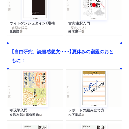
ちくま学芸文庫
ちくま学芸文庫
ウィトゲンシュタイン〔増補新版〕
古典注釈入門
─言語の限界
─歴史と技法
飯田隆
鈴木健一
著
著
【自由研究、読書感想文……】夏休みの宿題のおと
もに！
ちくま文庫
ちくま学芸文庫
考現学入門
レポートの組み立て方
今和次郎
藤森照信
木下是雄
著
編
著