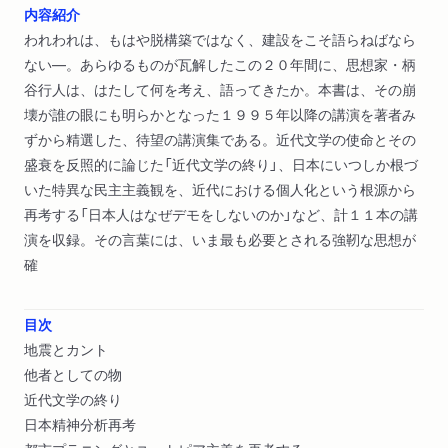
内容紹介
われわれは、もはや脱構築ではなく、建設をこそ語らねばなら
ない―。あらゆるものが瓦解したこの２０年間に、思想家・柄
谷行人は、はたして何を考え、語ってきたか。本書は、その崩
壊が誰の眼にも明らかとなった１９９５年以降の講演を著者み
ずから精選した、待望の講演集である。近代文学の使命とその
盛衰を反照的に論じた「近代文学の終り」、日本にいつしか根づ
いた特異な民主主義観を、近代における個人化という根源から
再考する「日本人はなぜデモをしないのか」など、計１１本の講
演を収録。その言葉には、いま最も必要とされる強靭な思想が
確
目次
地震とカント
他者としての物
近代文学の終り
日本精神分析再考