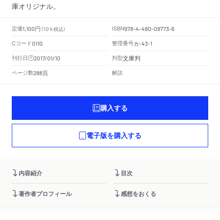
庫オリジナル。
円
定価
ISBN
1,100
（10％税込）
978-4-480-09773-6
Cコード
整理番号
カ
0110
-43-1
文庫判
刊行日
判型
2017/01/10
頁
ページ数
解説
288
購入する
電子版を購入する
内容紹介
目次
著作者プロフィール
感想をおくる