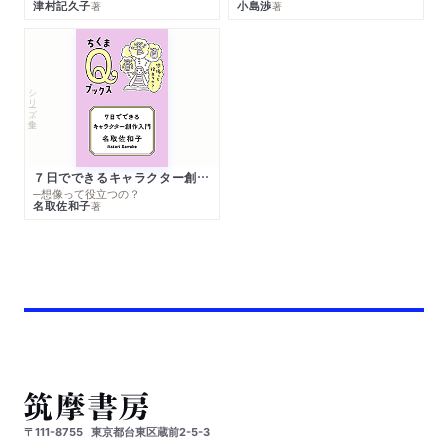
津村記久子
小島渉
著
著
シリーズ・全集
７日でできるキャラクター創作入門
─想像って役立つの？
名取佐和子
著
〒111-8755
東京都台東区蔵前2-5-3