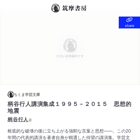
share
share
ちくま学芸文庫
柄谷行人講演集成１９９５－２０１５ 思想的
地震
柄谷行人
著
根底的な破壊の後に立ち上がる強靭な言葉と思想――。この20
年間の代表的講演を著者自身が精選した待望の講演集。学芸文