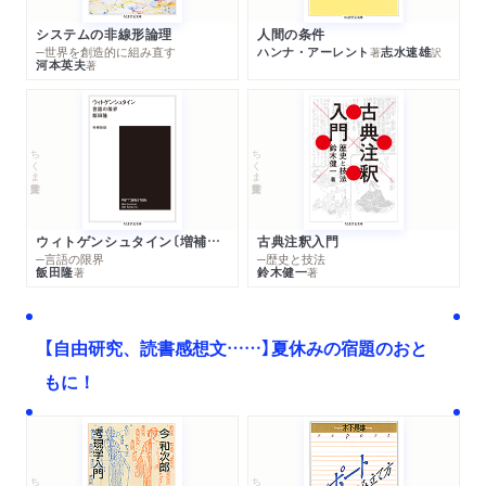
システムの非線形論理
人間の条件
─世界を創造的に組み直す
ハンナ・アーレント
志水速雄
著
訳
河本英夫
著
ちくま学芸文庫
ちくま学芸文庫
ウィトゲンシュタイン〔増補新版〕
古典注釈入門
─言語の限界
─歴史と技法
飯田隆
鈴木健一
著
著
【自由研究、読書感想文……】夏休みの宿題のおと
もに！