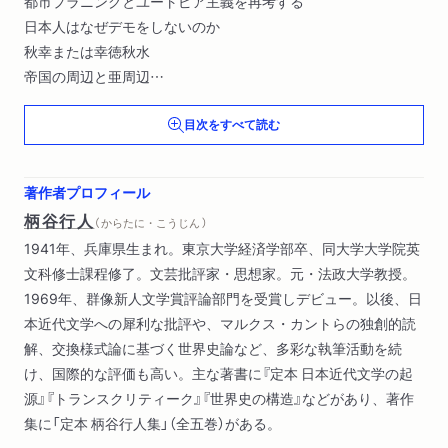
都市プラニングとユートピア主義を再考する
日本人はなぜデモをしないのか
秋幸または幸徳秋水
帝国の周辺と亜周辺
「哲学の起源」とひまわり革命
目次をすべて読む
山人と山姥
移動と批評―トランスクリティーク
著作者プロフィール
柄谷行人
（ からたに・こうじん ）
1941年、兵庫県生まれ。東京大学経済学部卒、同大学大学院英
文科修士課程修了。文芸批評家・思想家。元・法政大学教授。
1969年、群像新人文学賞評論部門を受賞しデビュー。以後、日
本近代文学への犀利な批評や、マルクス・カントらの独創的読
解、交換様式論に基づく世界史論など、多彩な執筆活動を続
け、国際的な評価も高い。主な著書に『定本 日本近代文学の起
源』『トランスクリティーク』『世界史の構造』などがあり、著作
集に「定本 柄谷行人集」（全五巻）がある。