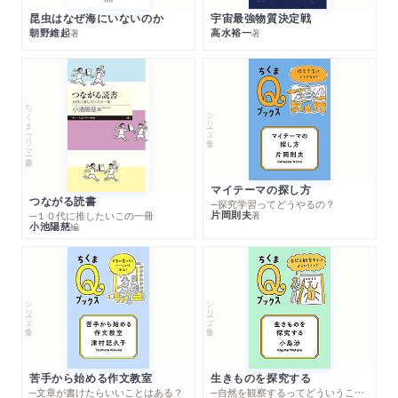
昆虫はなぜ海にいないのか
宇宙最強物質決定戦
朝野維起
高水裕一
著
著
ちくまプリマー新書
シリーズ・全集
マイテーマの探し方
つながる読書
─探究学習ってどうやるの？
片岡則夫
著
─１０代に推したいこの一冊
小池陽慈
編
シリーズ・全集
シリーズ・全集
苦手から始める作文教室
生きものを探究する
─文章が書けたらいいことはある？
─自然を観察するってどういうこと？