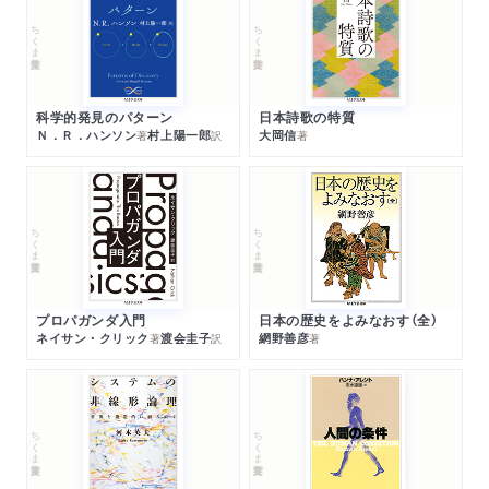
ちくま学芸文庫
ちくま学芸文庫
科学的発見のパターン
日本詩歌の特質
Ｎ．Ｒ．ハンソン
村上陽一郎
大岡信
著
訳
著
ちくま学芸文庫
ちくま学芸文庫
プロパガンダ入門
日本の歴史をよみなおす（全）
ネイサン・クリック
渡会圭子
網野善彦
著
訳
著
ちくま学芸文庫
ちくま学芸文庫