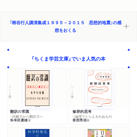
『柄谷行人講演集成１９９５－２０１５ 思想的地震』の感
想をおくる
「ちくま学芸文庫」でいま人気の本
ちくま学芸文庫
ちくま学芸文庫
翻訳の常識
修辞的思考
─読解力から翻訳力へ
─論理でとらえきれぬもの
朱牟田夏雄
香西秀信
著
著