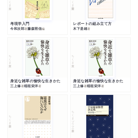
ちくま文庫
ちくま学芸文庫
考現学入門
レポートの組み立て方
今和次郎
藤森照信
木下是雄
著
編
著
ちくま文庫
ちくま文庫
身近な雑草の愉快な生きかた
身近な雑草の愉快な生きかた
三上修
稲垣栄洋
三上修
稲垣栄洋
著
著
著
著
ちくまプリマー新書
ちくま新書