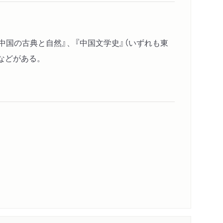
唐の思想／宋元明清の思想
中国の古典と自然』、『中国文学史』（いずれも東
）などがある。
の漢文学／鎌倉室町時代の漢文学／江戸時代の