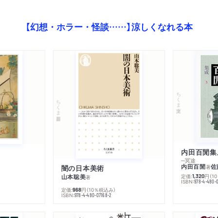
【幻想・ホラー・怪談……】涼しくなれる本
ちくま文庫
ちくま新書
内田百閒集
─冥途
内田百閒
佐
闇の日本美術
著
山本聡美
定価:
円
（1
1,320
著
ISBN:
978-4-480-
定価:
円
（10％税込み）
968
ISBN:
978-4-480-07168-2