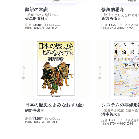
翻訳の常識
修辞的思考
─読解力から翻訳力へ
─論理でとらえきれぬも
朱牟田夏雄
香西秀信
著
著
定価:
円
（10％税込み）
定価:
円
（10％税込み）
1,320
1,320
ISBN:
ISBN:
978-4-480-51384-7
978-4-480-51382-3
ちくま学芸文庫
ちくま学芸文庫
日本の歴史をよみなおす（全）
システムの非線形
網野善彦
─世界を創造的に組み直
著
河本英夫
著
定価:
円
（10％税込み）
1,320
定価:
円
（10％税込み）
1,650
ISBN:
978-4-480-08929-8
ISBN:
978-4-480-51358-8