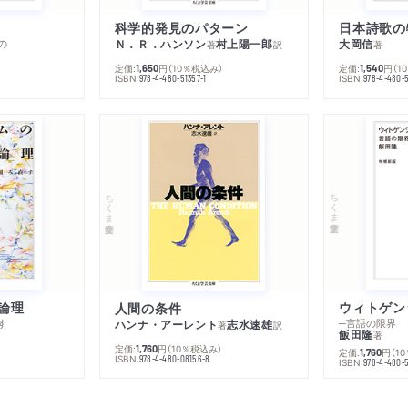
科学的発見のパターン
日本詩歌の
の
Ｎ．Ｒ．ハンソン
村上陽一郎
大岡信
著
訳
著
定価:
円
（10％税込み）
定価:
円
（1
1,650
1,540
ISBN:
ISBN:
978-4-480-51357-1
978-4-480-5
ちくま学芸文庫
ちくま学芸文庫
論理
人間の条件
す
─言語の限界
ハンナ・アーレント
志水速雄
著
訳
飯田隆
著
定価:
円
（10％税込み）
1,760
定価:
円
（1
1,760
ISBN:
978-4-480-08156-8
ISBN:
978-4-480-