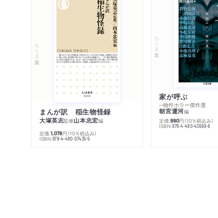
ちくま文庫
ちくま新書
家が呼ぶ
─物件ホラー傑作選
まんが訳 稲生物怪録
朝宮運河
編
大塚英志
山本忠宏
監修
編
定価:
円
（10％税込み）
990
ISBN:
978-4-480-43669-6
定価:
円
（10％税込み）
1,078
ISBN:
978-4-480-07435-5