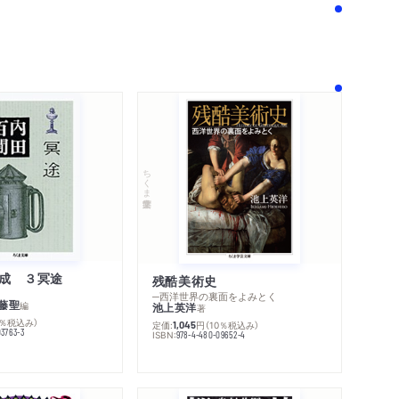
ちくま学芸文庫
成 ３冥途
残酷美術史
─西洋世界の裏面をよみとく
藤聖
編
池上英洋
著
0％税込み）
定価:
円
（10％税込み）
1,045
03763-3
ISBN:
978-4-480-09652-4