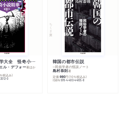
ちくま文庫
世界幻想文学大全 怪奇小説精華
韓国の都市伝説
エル・デフォー
─民俗学者の怪談ノート
著
ほか
島村恭則
著
0％税込み）
定価:
円
（10％税込み）
990
43012-0
ISBN:
978-4-480-44105-8