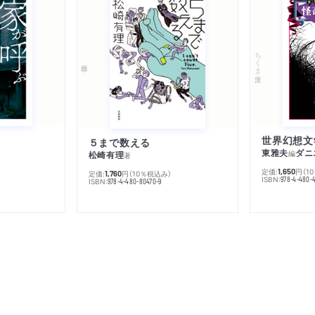
ちくま文庫
５まで数える
東雅夫
ダニ
編
松崎有理
著
定価:
円
（1
1,650
定価:
円
（10％税込み）
1,760
ISBN:
978-4-480-
ISBN:
978-4-480-80470-9