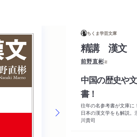
ちくま学芸文庫
精講 漢文
前野直彬
著
中国の歴史や
書！
往年の名参考書が文庫に
日本の漢文学をも解説。
川貴司
Next slide