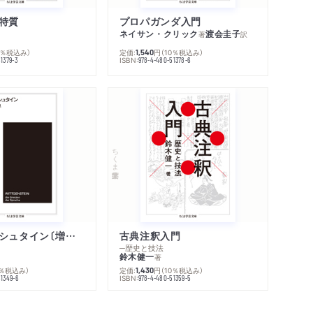
特質
プロパガンダ入門
ネイサン・クリック
渡会圭子
著
訳
0％税込み）
定価:
円
（10％税込み）
1,540
ISBN:
1379-3
978-4-480-51378-6
ちくま学芸文庫
ウィトゲンシュタイン〔増補新版〕
古典注釈入門
─歴史と技法
鈴木健一
著
0％税込み）
定価:
円
（10％税込み）
1,430
ISBN:
51349-6
978-4-480-51359-5