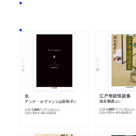
ちくま学芸文庫
ちくま文庫
江戸奇談怪談集
氷
須永朝彦
アンナ・カヴァン
山田和子
編訳
著
訳
定価:
円
（10％税込み）
1,980
定価:
円
（10％税込み）
1,056
ISBN:
978-4-480-09488-9
ISBN:
978-4-480-43250-6