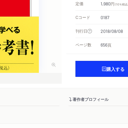
定価
1,980
円
（10％税込
Cコード
0187
刊行日
2018/08/08
ページ数
656
頁
購入する
著作者プロフィール