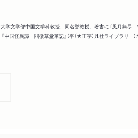
第５章 思想
孔子の思想／諸子百家／漢
東京大学文学部中国文学科教授、同名誉教授。著書に『風月無尽 
第６章 日本の漢文学
、『中国怪異譚 閲微草堂筆記』（平（★正字）凡社ライブラリー
中国文化の伝来／平安時代
漢文学