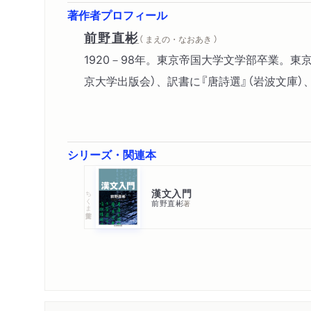
著作者プロフィール
前野直彬
（ まえの・なおあき ）
1920－98年。東京帝国大学文学部卒業。
京大学出版会）、訳書に『唐詩選』（岩波文庫）
シリーズ・関連本
漢文入門
ちくま学芸文庫
前野直彬
著