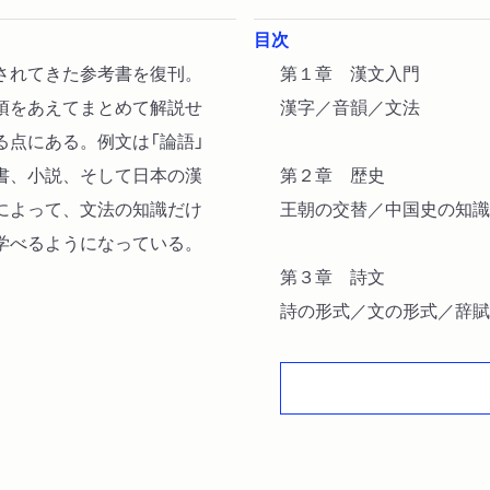
目次
されてきた参考書を復刊。
第１章 漢文入門
項をあえてまとめて解説せ
漢字／音韻／文法
る点にある。例文は「論語」
書、小説、そして日本の漢
第２章 歴史
によって、文法の知識だけ
王朝の交替／中国史の知識
学べるようになっている。
第３章 詩文
詩の形式／文の形式／辞賦
／唐の詩文／宋以後の詩文
第４章 小説
小説の起源／六朝の小説／