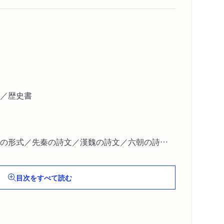
／歴史書
の形式／先秦の詩文／漢魏の詩文／六朝の詩文
目次をすべて読む
唐の小説／宗元の小説／明清の小説／文学革命