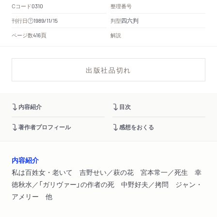
Cコード
整理番号
0310
四六判
刊行日
判型
1989/11/15
頁
ページ数
解説
416
出版社品切れ
内容紹介
目次
著作者プロフィール
感想をおくる
内容紹介
私は百姓女・老いて 吉野せい／萩の花 宮本常一／死生 幸
徳秋水／「ガリヴァー」の作者の死 中野好夫／拷問 ジャン・
アメリー 他