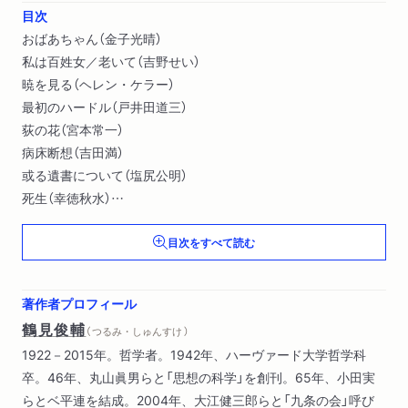
目次
おばあちゃん（金子光晴）
私は百姓女／老いて（吉野せい）
暁を見る（ヘレン・ケラー）
最初のハードル（戸井田道三）
荻の花（宮本常一）
病床断想（吉田満）
或る遺書について（塩尻公明）
死生（幸徳秋水）
臨終の田中正造（木下尚江）
目次をすべて読む
安吾のいる風景（石川淳）
「ガリヴァー」の作者の死（中野好夫）
狂気について（渡辺一夫）
著作者プロフィール
絞首刑（オーウェル）
鶴見俊輔
（ つるみ・しゅんすけ ）
拷問（ジヤン・アメリー）
1922－2015年。哲学者。1942年、ハーヴァード大学哲学科
夏の花（原民喜）
卒。46年、丸山眞男らと「思想の科学」を創刊。65年、小田実
穴ノアル肉体ノコト（渋沢龍彦）
らとベ平連を結成。2004年、大江健三郎らと「九条の会」呼び
墓（正岡子規）