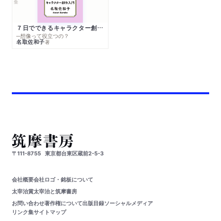
７日でできるキャラクター創作入門
─想像って役立つの？
名取佐和子
著
〒111-8755
東京都台東区蔵前2-5-3
会社概要
会社ロゴ・銘板について
太宰治賞
太宰治と筑摩書房
お問い合わせ
著作権について
出版目録
ソーシャルメディア
リンク集
サイトマップ