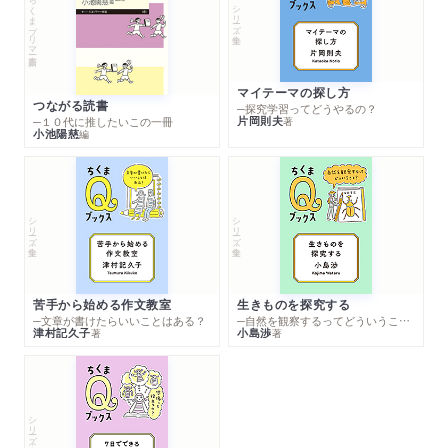
ちくまプリマー新書
シリーズ・全集
マイテーマの探し方
つながる読書
─探究学習ってどうやるの？
片岡則夫
著
─１０代に推したいこの一冊
小池陽慈
編
シリーズ・全集
シリーズ・全集
苦手から始める作文教室
生きものを探究する
─文章が書けたらいいことはある？
─自然を観察するってどういうこと？
津村記久子
小島渉
著
著
シリーズ・全集