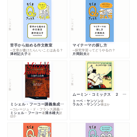
シリーズ・全集
シリーズ・全集
苦手から始める作文教室
マイテーマの探し方
─文章が書けたらいいことはある？
─探究学習ってどうやるの？
津村記久子
片岡則夫
著
著
シリーズ・全集
シリーズ・全集
ムーミン・コミックス ２ あこがれの遠い土地
トーベ・ヤンソン
著
ミシェル・フーコー講義集成１０ 主体性と真理
ラルス・ヤンソン
著
ほか
─コレージュ・ド・フランス講義１９８０－１９８１年度
ミシェル・フーコー
清水雄大
著
訳
ほか