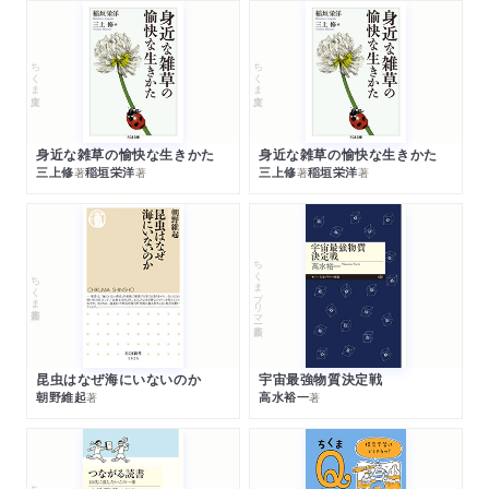
ちくま文庫
ちくま文庫
身近な雑草の愉快な生きかた
身近な雑草の愉快な生きかた
三上修
稲垣栄洋
三上修
稲垣栄洋
著
著
著
著
ちくまプリマー新書
ちくま新書
昆虫はなぜ海にいないのか
宇宙最強物質決定戦
朝野維起
高水裕一
著
著