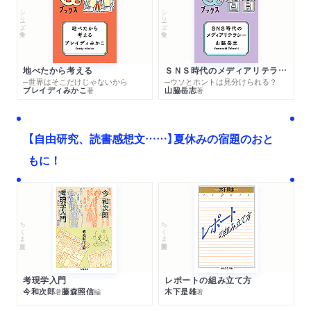
シリーズ・全集
シリーズ・全集
地べたから考える
ＳＮＳ時代のメディアリテラシー
─世界はそこだけじゃないから
─ウソとホントは見分けられる？
ブレイディみかこ
山脇岳志
著
著
【自由研究、読書感想文……】夏休みの宿題のおと
もに！
ちくま文庫
ちくま学芸文庫
考現学入門
レポートの組み立て方
今和次郎
藤森照信
木下是雄
著
編
著