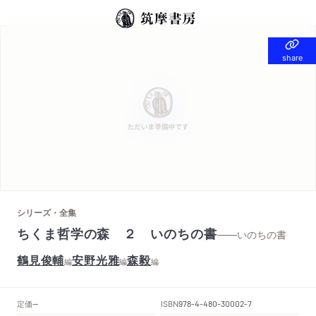
share
share
シリーズ・全集
ちくま哲学の森 ２ いのちの書
——いのちの書
鶴見俊輔
安野光雅
森毅
編
編
編
定価
ISBN
--
978-4-480-30002-7