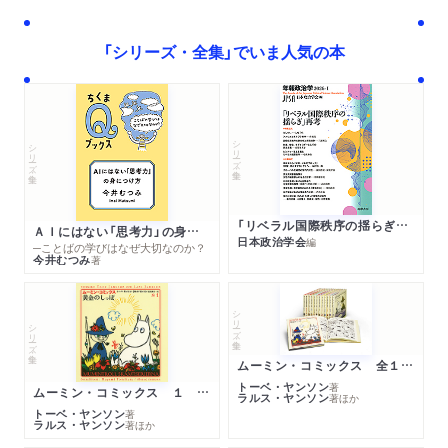
「シリーズ・全集」でいま人気の本
シリーズ・全集
シリーズ・全集
「リベラル国際秩序の揺らぎ」再考 年報政治学２０２６‐Ⅰ
ＡＩにはない「思考力」の身につけ方
日本政治学会
編
─ことばの学びはなぜ大切なのか？
今井むつみ
著
シリーズ・全集
シリーズ・全集
ムーミン・コミックス 全１４巻セット
トーベ・ヤンソン
著
ムーミン・コミックス １ 黄金のしっぽ
ラルス・ヤンソン
著
ほか
トーベ・ヤンソン
著
ラルス・ヤンソン
著
ほか