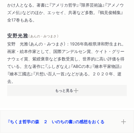
かけ人となる。著書に『アメリカ哲学』『限界芸術論』『アメノウ
チョウチンアンコウについて（梅崎春生）
ズメ伝』などのほか、エッセイ、共著など多数。『鶴見俊輔集』
牧歌（モーパッサン）
全17巻もある。
魂について（小泉八雲）
生きがいを求めて（神谷美恵子）
安野光雅
（ あんの・みつまさ ）
安野 光雅（あんの・みつまさ）：1926年島根県津和野生まれ。
画家・絵本作家として、国際アンデルセン賞、ケイト・グリー
ナウェイ賞、紫綬褒章など多数受賞し、世界的に高い評価を得
ている。主な著作に『ふしぎなえ』『ABCの本』『繪本平家物語』
『繪本三國志』『片想い百人一首』などがある。２０２０年、逝
去。
もっと見る
『ちくま哲学の森 ２ いのちの書』の感想をおくる