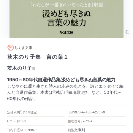
ちくま文庫
茨木のり子集 言の葉１
茨木のり子
著
1950～60年代自選作品集 汲めども尽きぬ言葉の魅力
しなやかに凛と生きた詩人の歩みのあとを、詩とエッセイで編
んだ自選作品集。本書は『対話』『鎮魂歌』抄、など、50年代～
60年代の作品。
円
定価
ISBN
968
（10％税込）
978-4-480-42751-9
Cコード
整理番号
い
0192
-32-4
文庫判
刊行日
判型
2010/08/09