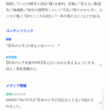
投稿していた川崎洋と詩誌「櫂」を創刊。詩集に『見えない配達
方よりきたる
夫』『鎮魂歌』『自分の感受性くらい』『寸志』『倚りかからず』、エ
ッセイ集に『詩のこころを読む』『一本の茎の上に』などがある。
詩集 鎮魂歌 より
花の名／女の子のマーチ／汲む／海を近くに／私のカメラ／鯛
／最上川岸／大男のための子守唄／本の街にて／七夕／うしろ
コンテンツリンク
めたい拍手／りゅうりぇんれんの物語
特集
「茨木のり子」の本まとめページ
＊エッセイ
はたちが敗戦／第一詩集を出した頃／「櫂」小史／語られること
特別寄稿
ばとしての詩
【茨木のり子生誕100年】見えないものを見えるようにする
詩人／若松英輔さん
＊ラジオドラマ・童話 など
ラジオドラマ 埴輪／童話 貝の子プチキュー／民話 おとら
ぎつね／『うたの心に生きた人々』より 山之口貘
メディア情報
新聞
2025/02/16
初出一覧
NIKKEI The STYLE「茨木のり子の日記をたどる」で紹介さ
茨木のり子著作目録
れました。