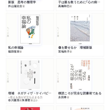
新版 思考の整理学
子は親を救うために「心の病」になる
外山滋比古
高橋和巳
著
著
ちくま文庫
ちくま文庫
私の幸福論
傷を愛せるか 増補新版
福田恆存
宮地尚子
著
著
ちくま文庫
ちくま文庫
増補 ネガティヴ・ケイパビリティで生きる
積読こそが完全な読書術である
─答えを急がず立ち止まる力
永田希
著
谷川嘉浩
朱喜哲
著
著
ほか