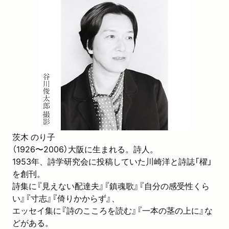
茨木 のり子
（1926〜2006）大阪に生まれる。詩人。
1953年、詩学研究会に投稿していた川崎洋と詩誌「櫂」
を創刊。
詩集に『見えない配達夫』『鎮魂歌』『自分の感受性くら
い』『寸志』『倚りかからず』、
エッセイ集に『詩のこころを読む』『一本の茎の上に』な
どがある。