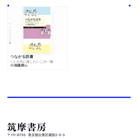
ちくまプリマー新書
つながる読書
─１０代に推したいこの一冊
小池陽慈
編
〒111-8755
東京都台東区蔵前2-5-3