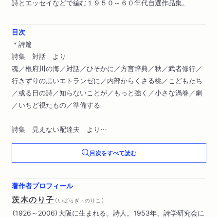
詩とエッセイなどで編む１９５０～６０年代自選作品集。
目次
＊詩篇
詩集 対話 より
魂／根府川の海／対話／ひそかに／方言辞典／秋／武者修行／
行きずりの黒いエトランゼに／内部からくさる桃／こどもたち
／或る日の詩／知らないことが／もっと強く／小さな渦巻／劇
／いちど視たもの／準備する
詩集 見えない配達夫 より
見えない配達夫／敵について／ぎらりと光るダイヤのような日
目次をすべて読む
／生きているもの・死んでいるもの／ジャン・ポウル・サルト
ルに／悪童たち／六月／旅で出会った無頼漢／山の女に／わた
しが一番きれいだったとき／学校 あの不思議な場所／小さな
著作者プロフィール
娘が思ったこと／あほらしい唄／はじめての町／奥武蔵にて／
茨木のり子
（ いばらぎ・のりこ ）
くだものたち／夏の星に／大学を出た奥さん／せめて銀貨の三
（1926～2006）大阪に生まれる。詩人。1953年、詩学研究会に
枚や四枚／怒るときと許すとき／おんなのことば／友あり 近