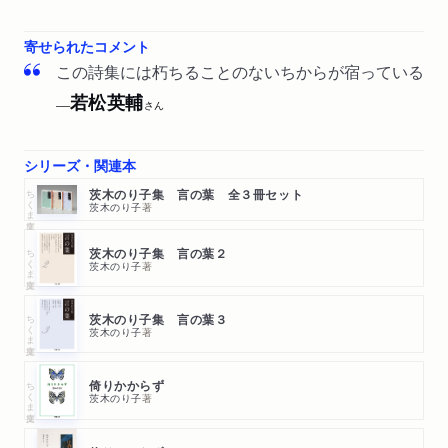
寄せられたコメント
この詩集には朽ちることのないちからが宿っている
若松英輔
──
さん
シリーズ・関連本
ちくま文庫
茨木のり子集 言の葉 全３冊セット
茨木のり子
著
ちくま文庫
茨木のり子集 言の葉２
茨木のり子
著
ちくま文庫
茨木のり子集 言の葉３
茨木のり子
著
ちくま文庫
倚りかからず
茨木のり子
著