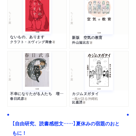
ちくま文庫
ちくま文庫
ないもの、あります
新版 空気の教育
クラフト・エヴィング商會
著
外山滋比古
著
ちくま文庫
ちくま文庫
不幸になりたがる人たち 増補新版
カジムヌガタイ
春日武彦
─風が語る沖縄戦
著
比嘉慂
著
【自由研究、読書感想文……】夏休みの宿題のおと
もに！