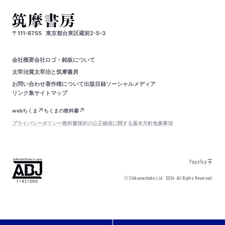
〒111-8755
東京都台東区蔵前2-5-3
会社概要
会社ロゴ・銘板について
太宰治賞
太宰治と筑摩書房
お問い合わせ
著作権について
出版目録
ソーシャルメディア
リンク集
サイトマップ
webちくま
ちくまの教科書
プライバシーポリシー
教科書採択の公正確保に関する基本方針
免責事項
PageTop
© Chikumashobo Ltd.
2024
All Rights Reserved.