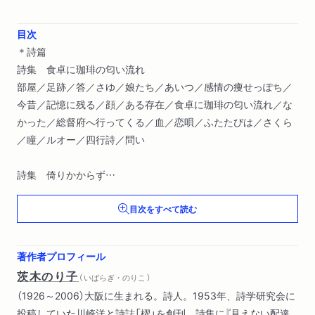
目次
＊詩篇
詩集 食卓に珈琲の匂い流れ
部屋／足跡／答／さゆ／娘たち／あいつ／感情の痩せっぽち／
今昔／記憶に残る／顔／ある存在／食卓に珈琲の匂い流れ／な
かった／総督府へ行ってくる／血／恋唄／ふたたびは／さくら
／瞳／ルオー／四行詩／問い
詩集 倚りかからず
木は旅が好き／鶴／あのひとの棲む国／鄙ぶりの唄／疎開児童
目次をすべて読む
も／お休みどころ／店の名／時代おくれ／倚りかからず／笑う
能力／ピカソのぎょろ目／苦しみの日々 哀しみの日々／マザ
ー・テレサの瞳／水の星／ある一行
著作者プロフィール
茨木のり子
（ いばらぎ・のりこ ）
詩集未収録作品
（1926～2006）大阪に生まれる。詩人。1953年、詩学研究会に
活字を離れて／色の名／ええと／一人は賑やか／待つ／ある工
投稿していた川崎洋と詩誌「櫂」を創刊。詩集に『見えない配達