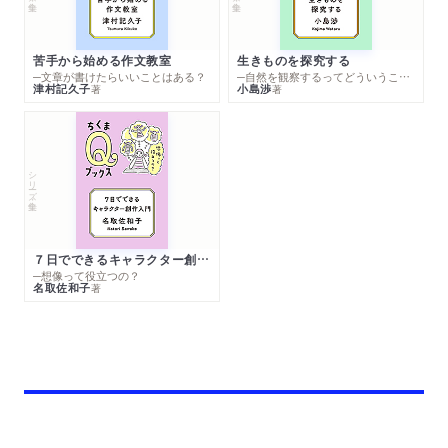
苦手から始める作文教室
生きものを探究する
─文章が書けたらいいことはある？
─自然を観察するってどういうこと？
津村記久子
小島渉
著
著
シリーズ・全集
７日でできるキャラクター創作入門
─想像って役立つの？
名取佐和子
著