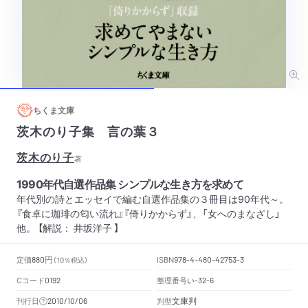
ちくま文庫
茨木のり子集 言の葉３
茨木のり子
著
1990年代自選作品集 シンプルな生き方を求めて
年代別の詩とエッセイで編む自選作品集の３冊目は90年代～。
『食卓に珈琲の匂い流れ』『倚りかからず』、「女へのまなざし」
他。 【解説： 井坂洋子 】
円
定価
ISBN
880
（10％税込）
978-4-480-42753-3
Cコード
整理番号
い
0192
-32-6
文庫判
刊行日
判型
2010/10/06