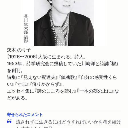
茨木 のり子
（1926〜2006）大阪に生まれる。詩人。
1953年、詩学研究会に投稿していた川崎洋と詩誌「櫂」
を創刊。
詩集に『見えない配達夫』『鎮魂歌』『自分の感受性くら
い』『寸志』『倚りかからず』、
エッセイ集に『詩のこころを読む』『一本の茎の上に』な
どがある。
寄せられたコメント
流されずに生きるにはどうすればいいかを考え続け