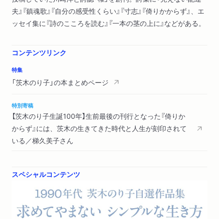
場／夏の星に／九月のうた／十二月のうた／みずうみ／母の家
夫』『鎮魂歌』『自分の感受性くらい』『寸志』『倚りかからず』、エ
ッセイ集に『詩のこころを読む』『一本の茎の上に』などがある。
書下し詩篇
球を蹴る人／草／行方不明の時間
コンテンツリンク
＊エッセイ
特集
歌物語／女へのまなざし／平熱の詩／尹東柱について／韓の国
「茨木のり子」の本まとめページ
の白い花（梨の花／野の花／旅で逢う花）／一本の茎の上に／内
海／涼しさや／もう一つの勧進帳／品格について／去りゆくつ
特別寄稿
うに
【茨木のり子生誕100年】生前最後の刊行となった『倚りか
からず』には、茨木の生きてきた時代と人生が刻印されて
＊訳詩
いる／梯久美子さん
韓国現代詩選 より
林（姜 恩喬）／別れる練習をしながら（趙 炳華）／人を探していま
す（洪 允淑）／夕陽によこたわり／月を越えよう（申 庚林）／三寒
スペシャルコンテンツ
四温人生（黄 明杰）／いのちの芯（金 汝貞）／作品考（崔 華國）
初出一覧