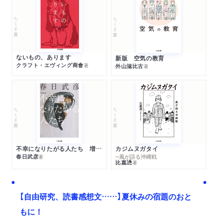
ちくま文庫
ちくま文庫
ないもの、あります
新版 空気の教育
クラフト・エヴィング商會
著
外山滋比古
著
ちくま文庫
ちくま文庫
不幸になりたがる人たち 増補新版
カジムヌガタイ
春日武彦
─風が語る沖縄戦
著
比嘉慂
著
【自由研究、読書感想文……】夏休みの宿題のおと
もに！