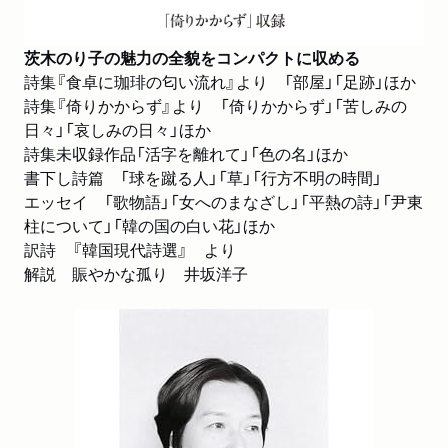
茨木のり子著作目録
解説 賑やかな孤り 井坂洋子
茨木のり子の魅力の全貌をコンパクトに収める
詩集『食卓に珈琲の匂い流れ』より 「部屋」「足跡」ほか
詩集『倚りかからず』より 「倚りかからず」「苦しみの
日々」「哀しみの日々」ほか
詩集未収録作品「活字を離れて」「色の名」ほか
書下し詩篇 「球を蹴る人」「草」「行方不明の時間」
エッセイ 「歌物語」「女へのまなざし」「平熱の詩」「尹東
柱について」「韓の国の白い花」ほか
訳詩 『韓国現代詩選』 より
解説 賑やかな孤り 井坂洋子