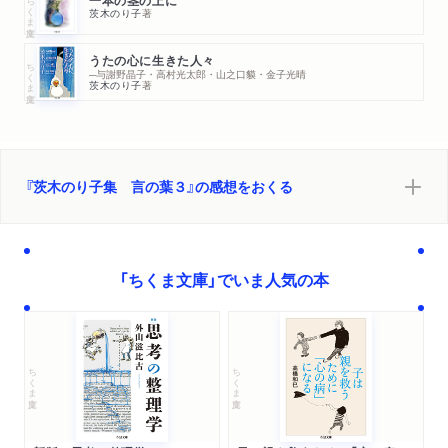
ちくま文庫
一本の茎の上に
茨木のり子
著
うたの心に生きた人々
ちくま文庫
─与謝野晶子・高村光太郎・山之口貘・金子光晴
茨木のり子
著
『茨木のり子集 言の葉３』の感想をおくる
「ちくま文庫」でいま人気の本
ちくま文庫
ちくま文庫