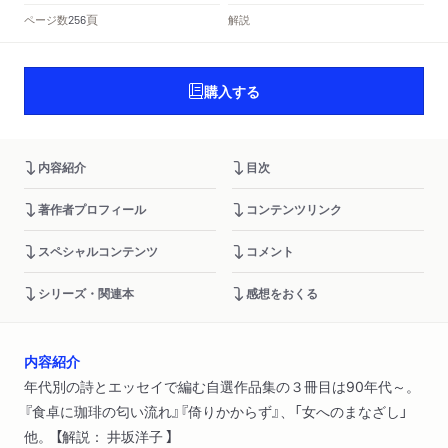
頁
ページ数
解説
256
購入する
内容紹介
目次
著作者プロフィール
コンテンツリンク
スペシャルコンテンツ
コメント
シリーズ・関連本
感想をおくる
内容紹介
年代別の詩とエッセイで編む自選作品集の３冊目は90年代～。
『食卓に珈琲の匂い流れ』『倚りかからず』、「女へのまなざし」
他。 【解説： 井坂洋子 】