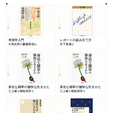
ちくま文庫
ちくま学芸文庫
考現学入門
レポートの組み立て方
今和次郎
藤森照信
木下是雄
著
編
著
ちくま文庫
ちくま文庫
身近な雑草の愉快な生きかた
身近な雑草の愉快な生きかた
三上修
稲垣栄洋
三上修
稲垣栄洋
著
著
著
著