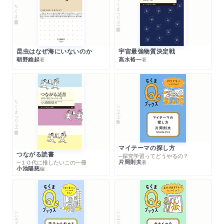
ちくまプリマー新書
ちくま新書
昆虫はなぜ海にいないのか
宇宙最強物質決定戦
朝野維起
高水裕一
著
著
ちくまプリマー新書
シリーズ・全集
マイテーマの探し方
つながる読書
─探究学習ってどうやるの？
片岡則夫
著
─１０代に推したいこの一冊
小池陽慈
編
シリーズ・全集
シリーズ・全集