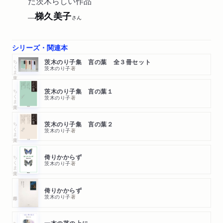
た茨木らしい作品
梯久美子
──
さん
シリーズ・関連本
ちくま文庫
茨木のり子集 言の葉 全３冊セット
茨木のり子
著
ちくま文庫
茨木のり子集 言の葉１
茨木のり子
著
ちくま文庫
茨木のり子集 言の葉２
茨木のり子
著
ちくま文庫
倚りかからず
茨木のり子
著
倚りかからず
茨木のり子
著