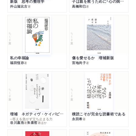
新版 思考の整理学
子は親を救うために「心の病」になる
外山滋比古
高橋和巳
著
著
ちくま文庫
ちくま文庫
私の幸福論
傷を愛せるか 増補新版
福田恆存
宮地尚子
著
著
ちくま文庫
ちくま文庫
増補 ネガティヴ・ケイパビリティで生きる
積読こそが完全な読書術である
─答えを急がず立ち止まる力
永田希
著
谷川嘉浩
朱喜哲
著
著
ほか