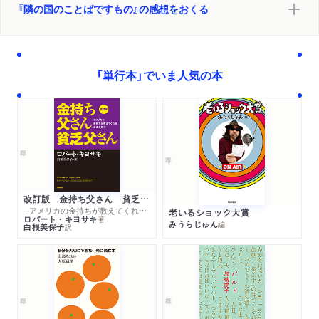
『隣の国のことばですもの』の感想をおくる
「単行本」でいま人気の本
改訂版 金持ち父さん 貧乏父さん
─アメリカの金持ちが教えてくれるお金の哲学
老いるショック大賞
ロバート・キヨサキ
著
みうらじゅん
編
白根美保子
訳