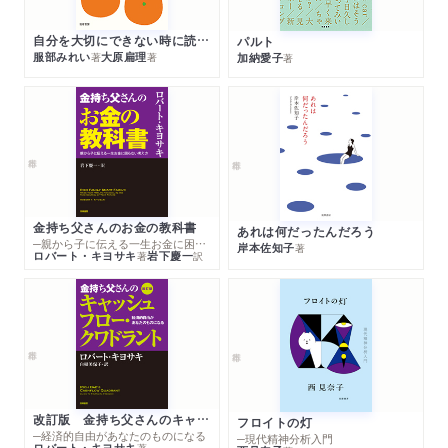
自分を大切にできない時に読む本
パルト
服部みれい
大原扁理
加納愛子
著
著
著
金持ち父さんのお金の教科書
あれは何だったんだろう
─親から子に伝える一生お金に困らない考え方
岸本佐知子
著
ロバート・キヨサキ
岩下慶一
著
訳
改訂版 金持ち父さんのキャッシュフロー・クワドラント
フロイトの灯
─経済的自由があなたのものになる
─現代精神分析入門
ロバート・キヨサキ
著