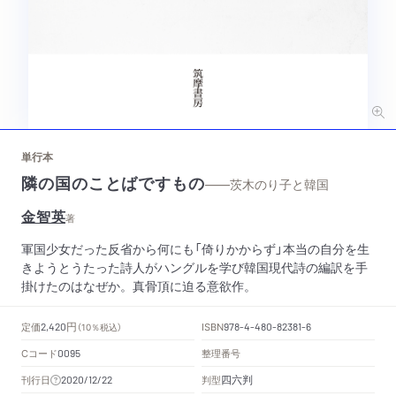
単行本
隣の国のことばですもの
——茨木のり子と韓国
金智英
著
軍国少女だった反省から何にも「倚りかからず」本当の自分を生
きようとうたった詩人がハングルを学び韓国現代詩の編訳を手
掛けたのはなぜか。真骨頂に迫る意欲作。
円
定価
ISBN
2,420
（10％税込）
978-4-480-82381-6
Cコード
整理番号
0095
四六判
刊行日
判型
2020/12/22