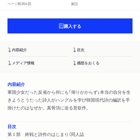
頁
ページ数
解説
304
購入する
内容紹介
目次
メディア情報
感想をおくる
内容紹介
軍国少女だった反省から何にも「倚りかからず」本当の自分を生
きようとうたった詩人がハングルを学び韓国現代詩の編訳を手
掛けたのはなぜか。真骨頂に迫る意欲作。
目次
第１部 終戦と詩作のはじまり（同人誌