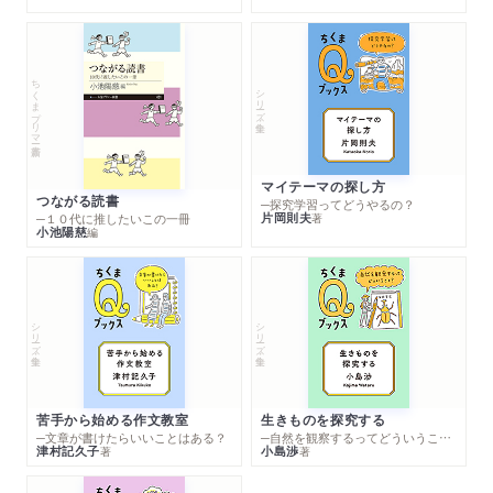
ちくまプリマー新書
シリーズ・全集
マイテーマの探し方
つながる読書
─探究学習ってどうやるの？
片岡則夫
著
─１０代に推したいこの一冊
小池陽慈
編
シリーズ・全集
シリーズ・全集
苦手から始める作文教室
生きものを探究する
─文章が書けたらいいことはある？
─自然を観察するってどういうこと？
津村記久子
小島渉
著
著