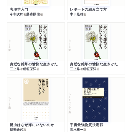
考現学入門
レポートの組み立て方
今和次郎
藤森照信
木下是雄
著
編
著
ちくま文庫
ちくま文庫
身近な雑草の愉快な生きかた
身近な雑草の愉快な生きかた
三上修
稲垣栄洋
三上修
稲垣栄洋
著
著
著
著
ちくまプリマー新書
ちくま新書
昆虫はなぜ海にいないのか
宇宙最強物質決定戦
朝野維起
高水裕一
著
著