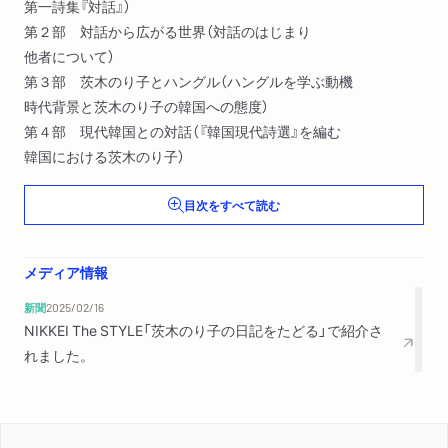
第一詩集『対話』）
第２部 対話から広がる世界（対話のはじまり
他者について）
第３部 茨木のり子とハングル（ハングルを学ぶ動機
時代背景と茨木のり子の韓国への態度）
第４部 現代韓国との対話（『韓国現代詩選』を編む
韓国における茨木のり子）
目次をすべて読む
メディア情報
新聞
2025/02/16
NIKKEI The STYLE「茨木のり子の日記をたどる」で紹介さ
れました。