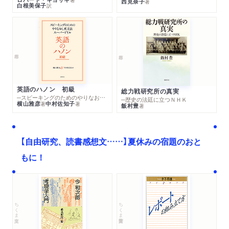
西見奈子
著
白根美保子
訳
英語のハノン 初級
総力戦研究所の真実
─スピーキングのためのやりなおし英文法スーパードリル
─歴史の法廷に立つＮＨＫ
横山雅彦
中村佐知子
著
著
飯村豊
著
【自由研究、読書感想文……】夏休みの宿題のおと
もに！
ちくま文庫
ちくま学芸文庫