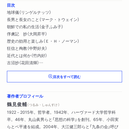
目次
地球儀（リンゲルナッツ）
長男と長女のこと（マーク・トウェイン）
朝鮮での私の生活（金子ふみ子）
俘虜記 抄（大岡昇平）
歴史の効用と楽しみ（Ｅ・Ｈ・ノーマン）
狂信と殉教（中野好夫）
近代とは何か（竹内好）
古沼抄（花田清輝）
研究者と実践者（桑原武夫）
目次をすべて読む
無思想人宣言（大宅壮一）
ジャーナリズム雑感（寺田寅彦）
恐怖なき生活について（岸田国士）
著作者プロフィール
密集の事実（オルテガ・イ・ガセー）
鶴見俊輔
（ つるみ・しゅんすけ ）
最も必要なものだけの国家（田中美知太郎）
1922－2015年。哲学者。1942年、ハーヴァード大学哲学科
ピタゴラス（Ｂ・ラッセル）
卒。46年、丸山眞男らと「思想の科学」を創刊。65年、小田実
『パンセ』の一句を主題とする変奏曲（ヴァレリー）
らとベ平連を結成。2004年、大江健三郎らと「九条の会」呼び
哲学革命（ハイネ）