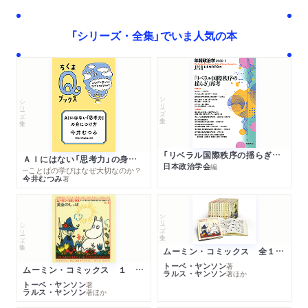
「シリーズ・全集」でいま人気の本
シリーズ・全集
シリーズ・全集
「リベラル国際秩序の揺らぎ」再考 年報政治学２０２６‐Ⅰ
ＡＩにはない「思考力」の身につけ方
日本政治学会
編
─ことばの学びはなぜ大切なのか？
今井むつみ
著
シリーズ・全集
シリーズ・全集
ムーミン・コミックス 全１４巻セット
トーベ・ヤンソン
著
ムーミン・コミックス １ 黄金のしっぽ
ラルス・ヤンソン
著
ほか
トーベ・ヤンソン
著
ラルス・ヤンソン
著
ほか