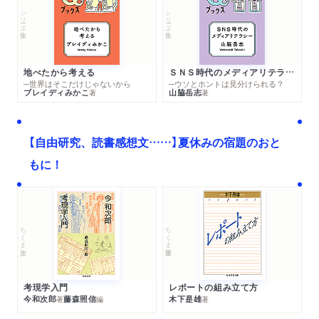
シリーズ・全集
シリーズ・全集
地べたから考える
ＳＮＳ時代のメディアリテラシー
─世界はそこだけじゃないから
─ウソとホントは見分けられる？
ブレイディみかこ
山脇岳志
著
著
【自由研究、読書感想文……】夏休みの宿題のおと
もに！
ちくま文庫
ちくま学芸文庫
考現学入門
レポートの組み立て方
今和次郎
藤森照信
木下是雄
著
編
著