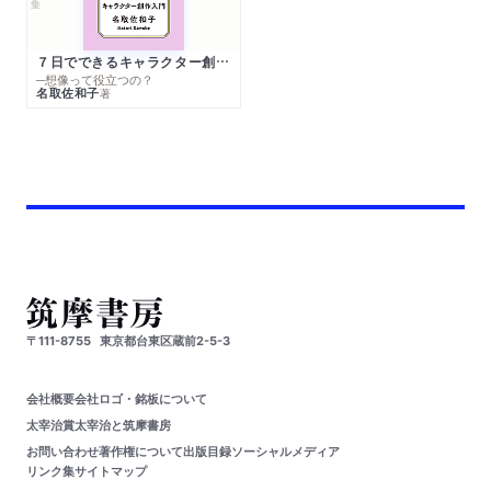
７日でできるキャラクター創作入門
─想像って役立つの？
名取佐和子
著
〒111-8755
東京都台東区蔵前2-5-3
会社概要
会社ロゴ・銘板について
太宰治賞
太宰治と筑摩書房
お問い合わせ
著作権について
出版目録
ソーシャルメディア
リンク集
サイトマップ