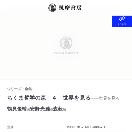
share
share
シリーズ・全集
ちくま哲学の森 ４ 世界を見る
——世界を見る
鶴見俊輔
安野光雅
森毅
編
編
編
定価
ISBN
--
978-4-480-30004-1