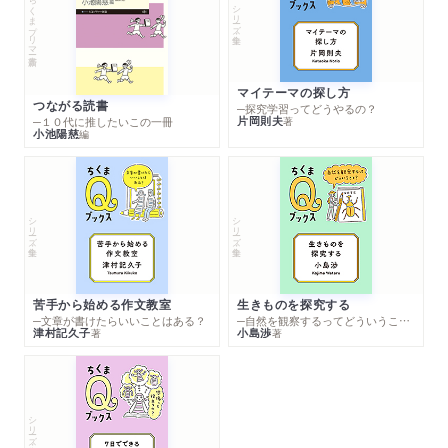
ちくまプリマー新書
シリーズ・全集
マイテーマの探し方
つながる読書
─探究学習ってどうやるの？
片岡則夫
著
─１０代に推したいこの一冊
小池陽慈
編
シリーズ・全集
シリーズ・全集
苦手から始める作文教室
生きものを探究する
─文章が書けたらいいことはある？
─自然を観察するってどういうこと？
津村記久子
小島渉
著
著
シリーズ・全集