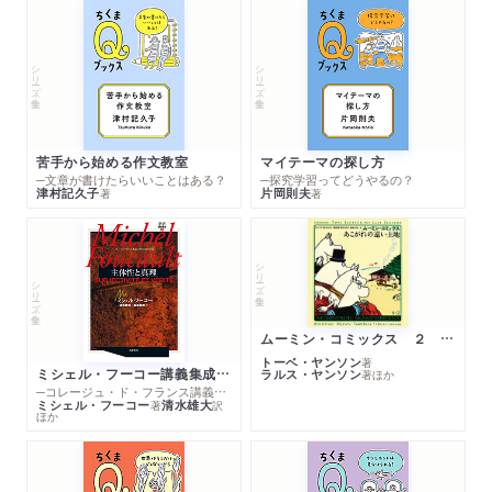
シリーズ・全集
シリーズ・全集
苦手から始める作文教室
マイテーマの探し方
─文章が書けたらいいことはある？
─探究学習ってどうやるの？
津村記久子
片岡則夫
著
著
シリーズ・全集
シリーズ・全集
ムーミン・コミックス ２ あこがれの遠い土地
トーベ・ヤンソン
著
ミシェル・フーコー講義集成１０ 主体性と真理
ラルス・ヤンソン
著
ほか
─コレージュ・ド・フランス講義１９８０－１９８１年度
ミシェル・フーコー
清水雄大
著
訳
ほか