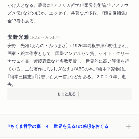
かけ人となる。著書に『アメリカ哲学』『限界芸術論』『アメノウ
形而上学入門（ベルグソン）
ズメ伝』などのほか、エッセイ、共著など多数。『鶴見俊輔集』
哲学の正しい方法（ヴィトゲンシュタイン）
全17巻もある。
ダランベールの夢（ディドロ）
胡桃の中の世界（渋沢龍彦）
安野光雅
（ あんの・みつまさ ）
安野 光雅（あんの・みつまさ）：1926年島根県津和野生まれ。
画家・絵本作家として、国際アンデルセン賞、ケイト・グリー
ナウェイ賞、紫綬褒章など多数受賞し、世界的に高い評価を得
ている。主な著作に『ふしぎなえ』『ABCの本』『繪本平家物語』
『繪本三國志』『片想い百人一首』などがある。２０２０年、逝
去。
もっと見る
『ちくま哲学の森 ４ 世界を見る』の感想をおくる