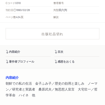
Cコード
整理番号
0310
四六判
刊行日
判型
1990/02/28
頁
ページ数
解説
424
出版社品切れ
内容紹介
目次
著作者プロフィール
感想をおくる
内容紹介
朝鮮での私の生活 金子ふみ子／歴史の効用と楽しみ ノーマ
ン／研究者と実践者 桑原武夫／無思想人宣言 大宅壮一／哲
学革命 ハイネ 他