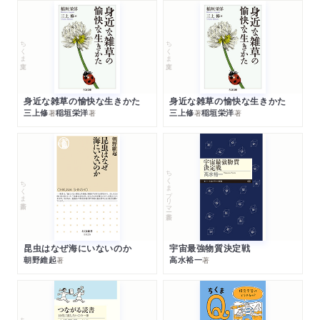
ちくま文庫
ちくま文庫
身近な雑草の愉快な生きかた
身近な雑草の愉快な生きかた
三上修
稲垣栄洋
三上修
稲垣栄洋
著
著
著
著
ちくまプリマー新書
ちくま新書
昆虫はなぜ海にいないのか
宇宙最強物質決定戦
朝野維起
高水裕一
著
著