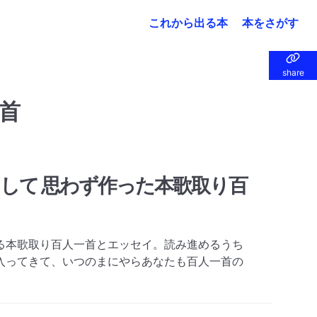
これから出る本
本をさがす
share
share
首
して 思わず作った本歌取り百
る本歌取り百人一首とエッセイ。読み進めるうち
入ってきて、いつのまにやらあなたも百人一首の