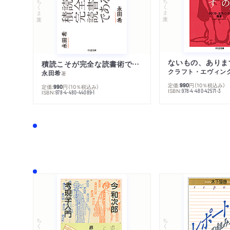
ちくま文庫
ちくま文庫
ないもの、ありま
積読こそが完全な読書術である
クラフト・エヴィン
永田希
著
定価:
円
（10％税込み）
990
定価:
円
（10％税込み）
990
ISBN:
978-4-480-42571-3
ISBN:
978-4-480-44089-1
ちくま文庫
ちくま学芸文庫