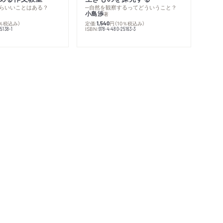
らいいことはある？
─自然を観察するってどういうこと？
小島渉
著
0％税込み）
定価:
円
（10％税込み）
1,540
ISBN:
5138-1
978-4-480-25163-3