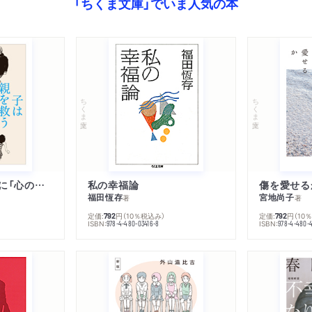
「ちくま文庫」でいま人気の本
ちくま文庫
ちくま文庫
子は親を救うために「心の病」になる
私の幸福論
傷を愛せる
福田恆存
宮地尚子
著
著
定価:
円
（10％税込み）
定価:
円
（10
792
792
ISBN:
ISBN:
978-4-480-03416-8
978-4-480-