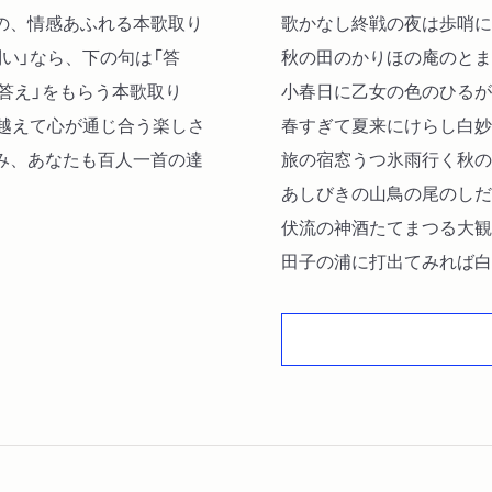
の、情感あふれる本歌取り
歌かなし終戦の夜は歩哨に
い」なら、下の句は「答
秋の田のかりほの庵のとま
「答え」をもらう本歌取り
小春日に乙女の色のひるが
を越えて心が通じ合う楽しさ
春すぎて夏来にけらし白妙
み、あなたも百人一首の達
旅の宿窓うつ氷雨行く秋の
あしびきの山鳥の尾のしだ
伏流の神酒たてまつる大観
田子の浦に打出てみれば白
村祭りはじめて紅をさす子
奥山に紅葉ふみわけ鳴く鹿