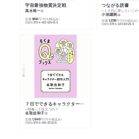
宇宙最強物質決定戦
つながる読書
高水裕一
─１０代に推したいこの
著
小池陽慈
編
定価:
円
（10％税込み）
858
定価:
円
（10％税込み）
1,078
ISBN:
978-4-480-68445-5
ISBN:
978-4-480-68476-9
シリーズ・全集
７日でできるキャラクター創作入門
─想像って役立つの？
名取佐和子
著
定価:
円
（10％税込み）
1,540
ISBN:
978-4-480-25162-6