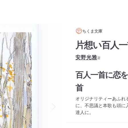
ちくま文庫
片想い百人一
安野光雅
著
百人一首に恋を
首
オリジナリティーあふれ
に、不思議と本歌も頭に
達人に。
Next slide