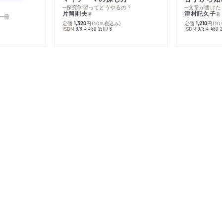
─探究学習ってどうやるの？
─文章が書けた
片岡則夫
津村記久子
著
著
一冊
定価:
円
（10％税込み）
定価:
円
（1
1,320
1,210
ISBN:
ISBN:
978-4-480-25117-6
978-4-480-2