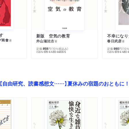
ちくま文庫
ちくま文庫
す
新版 空気の教育
グ商會
著
外山滋比古
春日武彦
著
著
定価:
円
（10％税込み）
定価:
円
（10
858
990
ISBN:
ISBN:
978-4-480-44106-5
978-4-480-
【自由研究、読書感想文……】夏休みの宿題のおともに
ちくま文庫
ちくま文庫