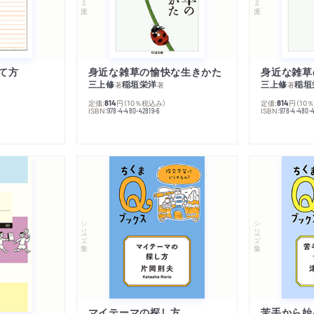
て方
身近な雑草の愉快な生きかた
身近な雑草
三上修
稲垣栄洋
三上修
稲垣
著
著
著
定価:
円
（10％税込み）
定価:
円
（10
814
814
ISBN:
ISBN:
978-4-480-42819-6
978-4-480-
シリーズ・全集
シリーズ・全集
マイテーマの探し方
苦手から始