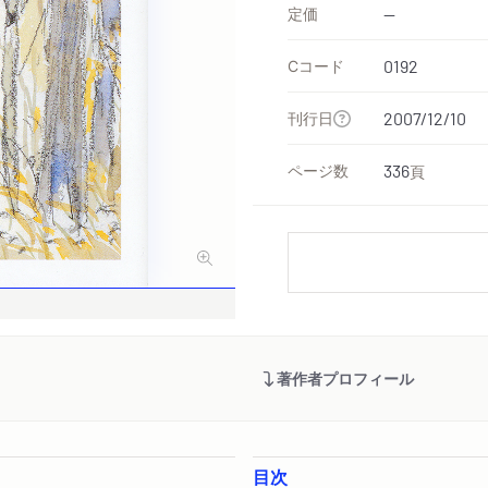
定価
--
Cコード
0192
刊行日
2007/12/10
ページ数
336
頁
著作者プロフィール
目次