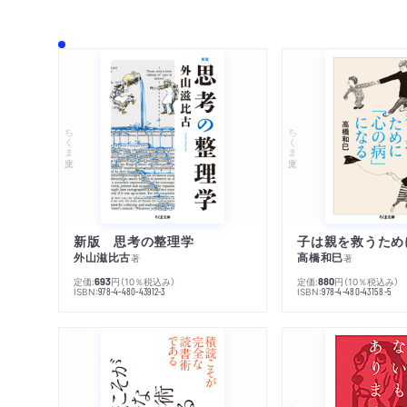
ちくま文庫
ちくま文庫
新版 思考の整理学
外山滋比古
高橋和巳
著
著
定価:
円
（10％税込み）
定価:
円
（10％税込み）
693
880
ISBN:
ISBN:
978-4-480-43912-3
978-4-480-43158-5