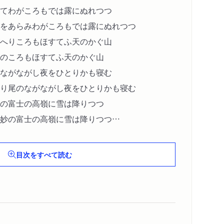
てわがころもでは露にぬれつつ
をあらみわがころもでは露にぬれつつ
へりころもほすてふ天のかぐ山
のころもほすてふ天のかぐ山
ながながし夜をひとりかも寝む
り尾のながながし夜をひとりかも寝む
の富士の高嶺に雪は降りつつ
妙の富士の高嶺に雪は降りつつ
らの声聞く時ぞ秋はかなしき
の声きく時ぞ秋は悲しき〔ほか〕
目次をすべて読む