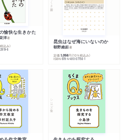
ちくま新書
の愉快な生きかた
栄洋
著
昆虫はなぜ海にいないのか
％税込み）
朝野維起
著
42819-6
定価:
円
（10％税込み）
1,056
ISBN:
978-4-480-07756-1
シリーズ・全集
める作文教室
生きものを探究する