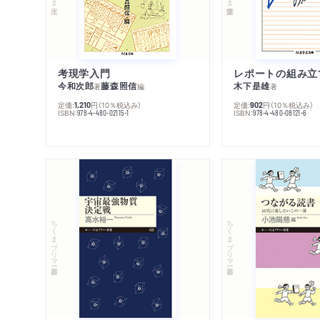
考現学入門
レポートの組み立
今和次郎
藤森照信
木下是雄
著
編
著
定価:
円
（10％税込み）
定価:
円
（10％税込み）
1,210
902
ISBN:
ISBN:
978-4-480-02115-1
978-4-480-08121-6
ちくまプリマー新書
ちくまプリマー新書