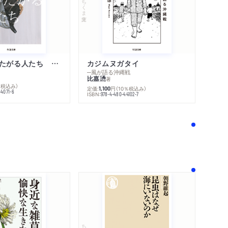
ちくま文庫
不幸になりたがる人たち 増補新版
カジムヌガタイ
─風が語る沖縄戦
比嘉慂
著
％税込み）
定価:
円
（10％税込み）
1,100
44071-6
ISBN:
978-4-480-44102-7
！