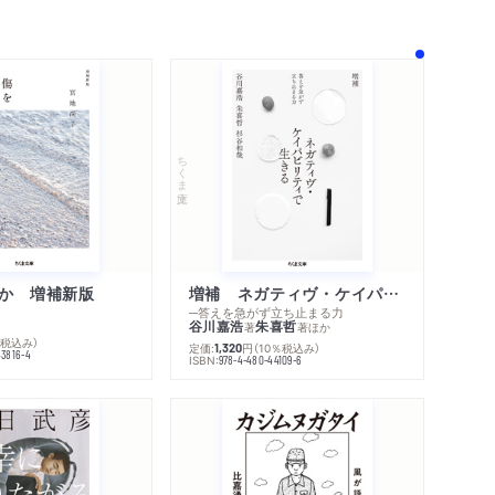
ちくま文庫
か 増補新版
増補 ネガティヴ・ケイパビリティで生きる
─答えを急がず立ち止まる力
谷川嘉浩
朱喜哲
著
著
ほか
％税込み）
定価:
円
（10％税込み）
1,320
43816-4
ISBN:
978-4-480-44109-6
内容紹介・目次
著作者プロフィール
感想をおくる