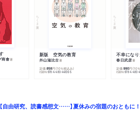
ちくま文庫
ちくま文庫
す
新版 空気の教育
グ商會
著
外山滋比古
春日武彦
著
著
定価:
円
（10％税込み）
定価:
円
（10
858
990
ISBN:
ISBN:
978-4-480-44106-5
978-4-480-
【自由研究、読書感想文……】夏休みの宿題のおともに