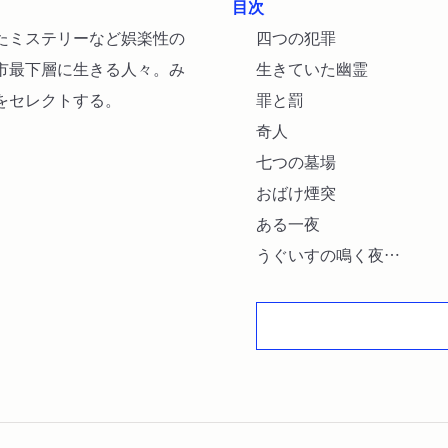
目次
たミステリーなど娯楽性の
四つの犯罪
市最下層に生きる人々。み
生きていた幽霊
をセレクトする。
罪と罰
奇人
七つの墓場
おばけ煙突
ある一夜
うぐいすの鳴く夜
クロ
鉄路
四人の素人