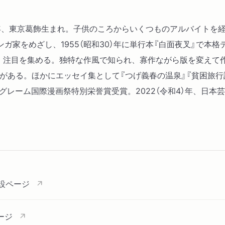
12）年、東京葛飾生まれ。子供のころからいくつものアルバイト
ガ家をめざし、1955（昭和30）年に単行本『白面夜叉』で本
発表し、注目を集める。独特な作風で知られ、寡作ながら版を変え
家」がある。ほかにエッセイ集として『つげ義春の温泉』『貧困旅
ングレーム国際漫画祭特別栄誉賞受賞。2022（令和4）年、日本芸
設ページ
ージ