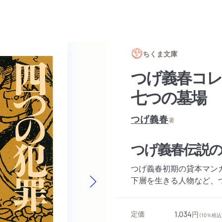
ちくま文庫
つげ義春コレ
七つの墓場
つげ義春
著
つげ義春伝説の
つげ義春初期の貸本マン
下層を生きる人物など、つ
Next slide
定価
1,034
円
（10％税込