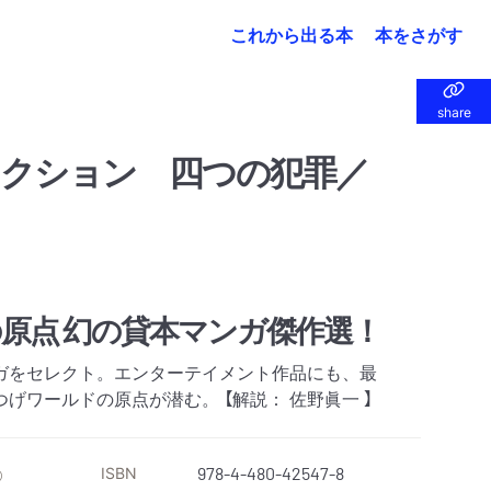
これから出る本
本をさがす
share
share
クション 四つの犯罪／
原点 幻の貸本マンガ傑作選！
ガをセレクト。エンターテイメント作品にも、最
げワールドの原点が潜む。 【解説： 佐野眞一 】
ISBN
978-4-480-42547-8
）