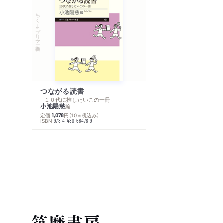
ちくまプリマー新書
つながる読書
─１０代に推したいこの一冊
小池陽慈
編
定価:
円
（10％税込み）
1,078
ISBN:
978-4-480-68476-9