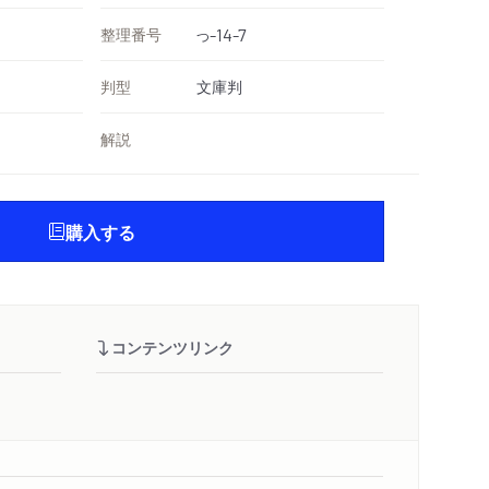
整理番号
-14-7
つ
判型
文庫判
解説
購入する
コンテンツリンク