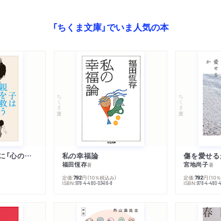
「ちくま文庫」でいま人気の本
ちくま文庫
ちくま文庫
子は親を救うために「心の病」になる
私の幸福論
傷を愛せる
福田恆存
宮地尚子
著
著
定価:
円
（10％税込み）
定価:
円
（10
792
792
ISBN:
ISBN:
978-4-480-03416-8
978-4-480-