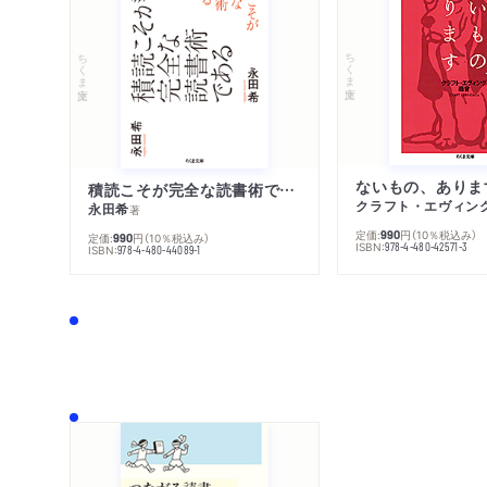
ちくま文庫
ちくま文庫
ないもの、ありま
積読こそが完全な読書術である
クラフト・エヴィン
永田希
著
定価:
円
（10％税込み）
990
定価:
円
（10％税込み）
990
ISBN:
978-4-480-42571-3
ISBN:
978-4-480-44089-1