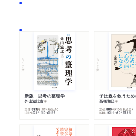
ちくま文庫
ちくま文庫
新版 思考の整理学
外山滋比古
高橋和巳
著
著
定価:
円
（10％税込み）
定価:
円
（10％税込み）
693
880
ISBN:
ISBN:
978-4-480-43912-3
978-4-480-43158-5