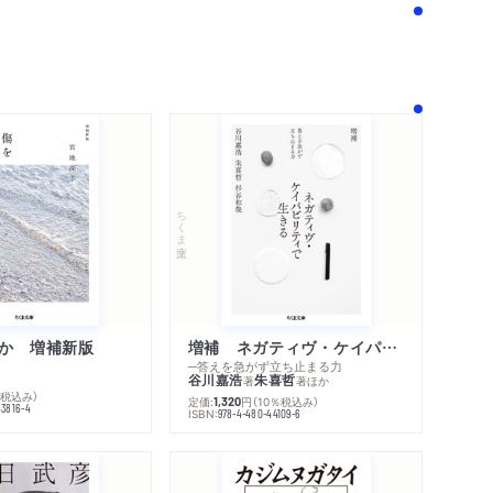
ちくま文庫
か 増補新版
増補 ネガティヴ・ケイパビリティで生きる
─答えを急がず立ち止まる力
谷川嘉浩
朱喜哲
著
著
ほか
％税込み）
定価:
円
（10％税込み）
1,320
43816-4
ISBN:
978-4-480-44109-6