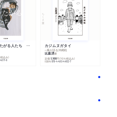
ちくま文庫
不幸になりたがる人たち 増補新版
カジムヌガタイ
─風が語る沖縄戦
比嘉慂
著
％税込み）
定価:
円
（10％税込み）
1,100
44071-6
ISBN:
978-4-480-44102-7
！