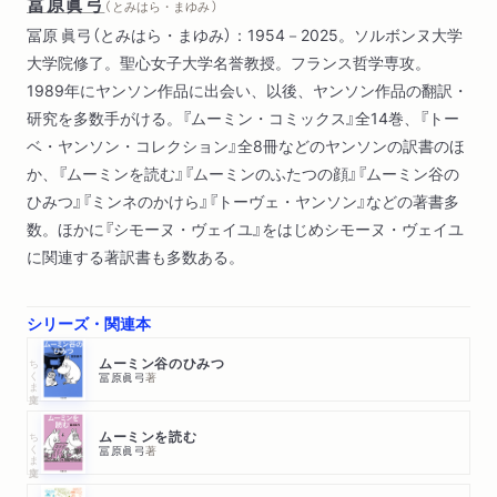
冨原眞弓
（ とみはら・まゆみ ）
冨原 眞弓（とみはら・まゆみ）：1954－2025。ソルボンヌ大学
大学院修了。聖心女子大学名誉教授。フランス哲学専攻。
1989年にヤンソン作品に出会い、以後、ヤンソン作品の翻訳・
研究を多数手がける。『ムーミン・コミックス』全14巻、『トー
ベ・ヤンソン・コレクション』全8冊などのヤンソンの訳書のほ
か、『ムーミンを読む』『ムーミンのふたつの顔』『ムーミン谷の
ひみつ』『ミンネのかけら』『トーヴェ・ヤンソン』などの著書多
数。ほかに『シモーヌ・ヴェイユ』をはじめシモーヌ・ヴェイユ
に関連する著訳書も多数ある。
シリーズ・関連本
ちくま文庫
ムーミン谷のひみつ
冨原眞弓
著
ちくま文庫
ムーミンを読む
冨原眞弓
著