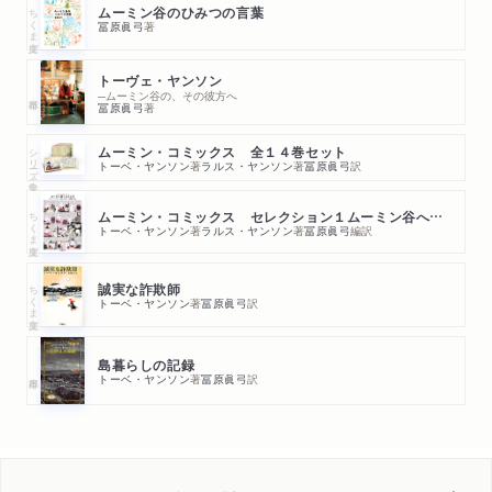
ちくま文庫
ムーミン谷のひみつの言葉
冨原眞弓
著
トーヴェ・ヤンソン
─ムーミン谷の、その彼方へ
冨原眞弓
著
シリーズ・全集
ムーミン・コミックス 全１４巻セット
トーベ・ヤンソン
著
ラルス・ヤンソン
著
冨原眞弓
訳
ちくま文庫
ムーミン・コミックス セレクション１ムーミン谷へようこそ
トーベ・ヤンソン
著
ラルス・ヤンソン
著
冨原眞弓
編訳
ちくま文庫
誠実な詐欺師
トーベ・ヤンソン
著
冨原眞弓
訳
島暮らしの記録
トーベ・ヤンソン
著
冨原眞弓
訳