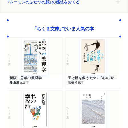
『ムーミンのふたつの顔』の感想をおくる
「ちくま文庫」でいま人気の本
ちくま文庫
ちくま文庫
新版 思考の整理学
子は親を救うために「心の病」になる
外山滋比古
高橋和巳
著
著
ちくま文庫
ちくま文庫