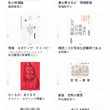
私の幸福論
傷を愛せるか 増補新版
福田恆存
宮地尚子
著
著
ちくま文庫
ちくま文庫
増補 ネガティヴ・ケイパビリティで生きる
積読こそが完全な読書術である
─答えを急がず立ち止まる力
永田希
著
谷川嘉浩
朱喜哲
著
著
ほか
ちくま文庫
ちくま文庫
ないもの、あります
新版 空気の教育
クラフト・エヴィング商會
著
外山滋比古
著