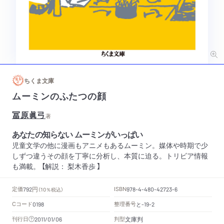
ちくま文庫
ムーミンのふたつの顔
冨原眞弓
著
あなたの知らない ムーミンがいっぱい
児童文学の他に漫画もアニメもあるムーミン。媒体や時期で少
しずつ違うその顔を丁寧に分析し、本質に迫る。トリビア情報
も満載。 【解説： 梨木香歩 】
円
定価
ISBN
792
（10％税込）
978-4-480-42723-6
Cコード
整理番号
と
0198
-19-2
文庫判
刊行日
判型
2011/01/06