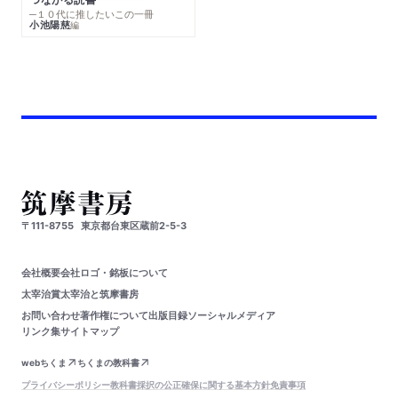
─１０代に推したいこの一冊
小池陽慈
編
〒111-8755
東京都台東区蔵前2-5-3
会社概要
会社ロゴ・銘板について
太宰治賞
太宰治と筑摩書房
お問い合わせ
著作権について
出版目録
ソーシャルメディア
リンク集
サイトマップ
webちくま
ちくまの教科書
プライバシーポリシー
教科書採択の公正確保に関する基本方針
免責事項