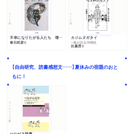
ちくま文庫
ちくま文庫
不幸になりたがる人たち 増補新版
カジムヌガタイ
春日武彦
─風が語る沖縄戦
著
比嘉慂
著
【自由研究、読書感想文……】夏休みの宿題のおと
もに！
ちくまプリマー新書
つながる読書