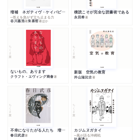
増補 ネガティヴ・ケイパビリティで生きる
積読こそが完全な読書術である
─答えを急がず立ち止まる力
永田希
著
谷川嘉浩
朱喜哲
著
著
ほか
ちくま文庫
ちくま文庫
ないもの、あります
新版 空気の教育
クラフト・エヴィング商會
著
外山滋比古
著
ちくま文庫
ちくま文庫
不幸になりたがる人たち 増補新版
カジムヌガタイ
春日武彦
─風が語る沖縄戦
著
比嘉慂
著