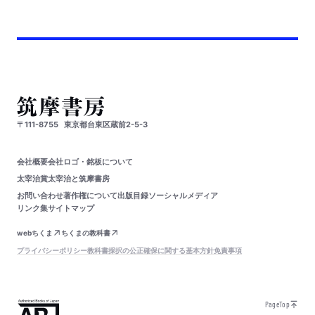
〒111-8755
東京都台東区蔵前2-5-3
会社概要
会社ロゴ・銘板について
太宰治賞
太宰治と筑摩書房
お問い合わせ
著作権について
出版目録
ソーシャルメディア
リンク集
サイトマップ
webちくま
ちくまの教科書
プライバシーポリシー
教科書採択の公正確保に関する基本方針
免責事項
PageTop