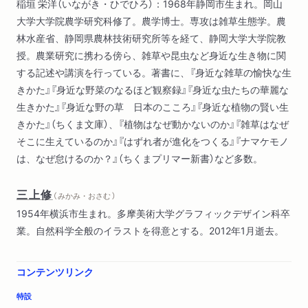
稲垣 栄洋（いながき・ひでひろ）：1968年静岡市生まれ。岡山
大学大学院農学研究科修了。農学博士。専攻は雑草生態学。農
林水産省、静岡県農林技術研究所等を経て、静岡大学大学院教
授。農業研究に携わる傍ら、雑草や昆虫など身近な生き物に関
する記述や講演を行っている。著書に、『身近な雑草の愉快な生
きかた』『身近な野菜のなるほど観察録』『身近な虫たちの華麗な
生きかた』『身近な野の草 日本のこころ』『身近な植物の賢い生
きかた』（ちくま文庫）、『植物はなぜ動かないのか』『雑草はなぜ
そこに生えているのか』『はずれ者が進化をつくる』『ナマケモノ
は、なぜ怠けるのか？』（ちくまプリマー新書）など多数。
三上修
（ みかみ・おさむ ）
1954年横浜市生まれ。多摩美術大学グラフィックデザイン科卒
業。自然科学全般のイラストを得意とする。2012年1月逝去。
コンテンツリンク
特設