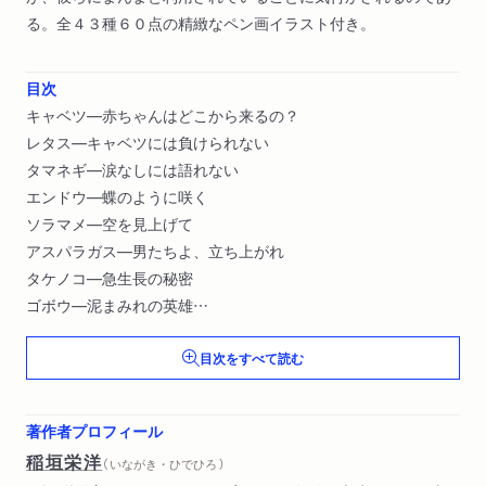
る。全４３種６０点の精緻なペン画イラスト付き。
目次
キャベツ―赤ちゃんはどこから来るの？
レタス―キャベツには負けられない
タマネギ―涙なしには語れない
エンドウ―蝶のように咲く
ソラマメ―空を見上げて
アスパラガス―男たちよ、立ち上がれ
タケノコ―急生長の秘密
ゴボウ―泥まみれの英雄
カボチャ―能ある瓜は爪を隠す
目次をすべて読む
シソ―鮮やかに蘇れ〔ほか〕
著作者プロフィール
稲垣栄洋
（ いながき・ひでひろ ）