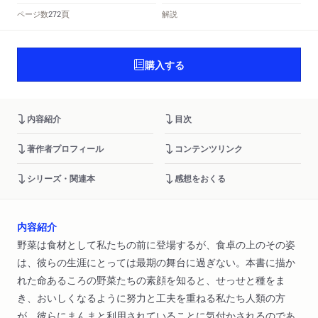
頁
ページ数
解説
272
購入する
内容紹介
目次
著作者プロフィール
コンテンツリンク
シリーズ・関連本
感想をおくる
内容紹介
野菜は食材として私たちの前に登場するが、食卓の上のその姿
は、彼らの生涯にとっては最期の舞台に過ぎない。本書に描か
れた命あるころの野菜たちの素顔を知ると、せっせと種をま
き、おいしくなるように努力と工夫を重ねる私たち人類の方
が、彼らにまんまと利用されていることに気付かされるのであ