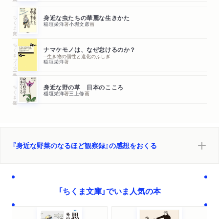
ちくま文庫
身近な虫たちの華麗な生きかた
稲垣栄洋
著
小堀文彦
画
ちくまプリマー新書
ナマケモノは、なぜ怠けるのか？
─生き物の個性と進化のふしぎ
稲垣栄洋
著
ちくま文庫
身近な野の草 日本のこころ
稲垣栄洋
著
三上修
画
『身近な野菜のなるほど観察録』の感想をおくる
「ちくま文庫」でいま人気の本