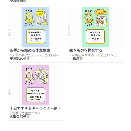
小池陽慈
編
シリーズ・全集
シリーズ・全集
苦手から始める作文教室
生きものを探究する
─文章が書けたらいいことはある？
─自然を観察するってどういうこと？
津村記久子
小島渉
著
著
シリーズ・全集
７日でできるキャラクター創作入門
─想像って役立つの？
名取佐和子
著