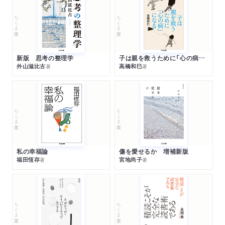
ちくま文庫
ちくま文庫
新版 思考の整理学
子は親を救うために「心の病」になる
外山滋比古
高橋和巳
著
著
ちくま文庫
ちくま文庫
私の幸福論
傷を愛せるか 増補新版
福田恆存
宮地尚子
著
著
ちくま文庫
ちくま文庫