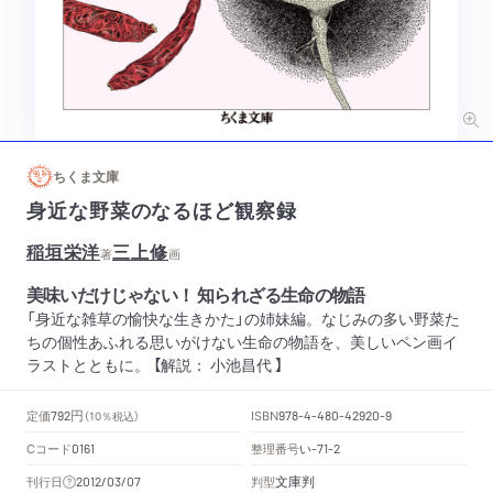
ちくま文庫
身近な野菜のなるほど観察録
稲垣栄洋
三上修
著
画
美味いだけじゃない！ 知られざる生命の物語
「身近な雑草の愉快な生きかた」の姉妹編。なじみの多い野菜た
ちの個性あふれる思いがけない生命の物語を、美しいペン画イ
ラストとともに。 【解説： 小池昌代 】
円
定価
ISBN
792
（10％税込）
978-4-480-42920-9
Cコード
整理番号
い
0161
-71-2
文庫判
刊行日
判型
2012/03/07