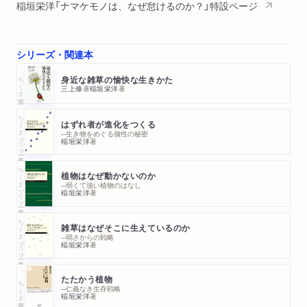
稲垣栄洋「ナマケモノは、なぜ怠けるのか？」特設ページ
シリーズ・関連本
ちくま文庫
身近な雑草の愉快な生きかた
三上修
著
稲垣栄洋
著
ちくまプリマー新書
はずれ者が進化をつくる
─生き物をめぐる個性の秘密
稲垣栄洋
著
ちくまプリマー新書
植物はなぜ動かないのか
─弱くて強い植物のはなし
稲垣栄洋
著
ちくまプリマー新書
雑草はなぜそこに生えているのか
─弱さからの戦略
稲垣栄洋
著
たたかう植物
ちくま新書
─仁義なき生存戦略
稲垣栄洋
著