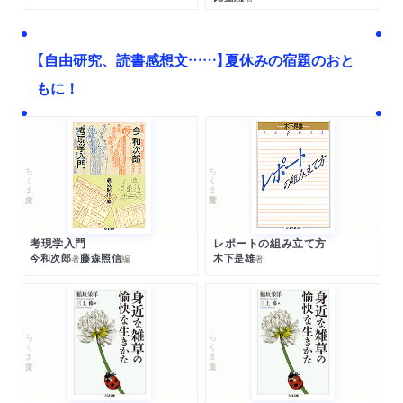
【自由研究、読書感想文……】夏休みの宿題のおと
もに！
ちくま文庫
ちくま学芸文庫
考現学入門
レポートの組み立て方
今和次郎
藤森照信
木下是雄
著
編
著
ちくま文庫
ちくま文庫