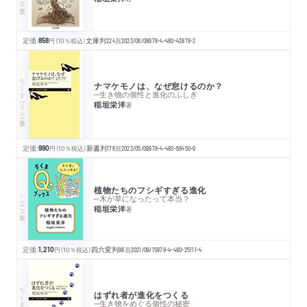
定価:
858
円
（10％税込）
文庫判
224
頁
2023/06/08
978-4-480-43878-2
ちくまプリマー新書
ナマケモノは、なぜ怠けるのか？
─生き物の個性と進化のふしぎ
稲垣栄洋
著
定価:
990
円
（10％税込）
新書判
176
頁
2023/05/09
978-4-480-68450-9
植物たちのフシギすぎる進化
シリーズ・全集
─木が草になったって本当？
稲垣栄洋
著
定価:
1,210
円
（10％税込）
四六変判
96
頁
2021/09/15
978-4-480-25111-4
ちくまプリマー新書
はずれ者が進化をつくる
─生き物をめぐる個性の秘密