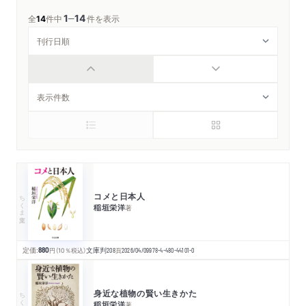
1
14
─
全
14
件中
件を表示
コメと日本人
ちくま文庫
稲垣栄洋
著
定価:
880
円
（10％税込）
文庫判
208
頁
2026/04/09
978-4-480-44101-0
身近な植物の賢い生きかた
ちくま文庫
稲垣栄洋
著