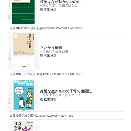
ちくまプリマー新書
植物はなぜ動かないのか
─弱くて強い植物のはなし
稲垣栄洋
著
定価:
946
円
（10％税込）
新書判
208
頁
2016/04/05
978-4-480-68957-3
たたかう植物
ちくま新書
─仁義なき生存戦略
稲垣栄洋
著
定価:
836
円
（10％税込）
新書判
208
頁
2015/08/05
978-4-480-06840-8
身近な生きものの子育て奮闘記
ちくま文庫
─育児上手なオスはモテる！
稲垣栄洋
著
出版社品切れ
文庫判
224
頁
2014/07/09
978-4-480-43189-9