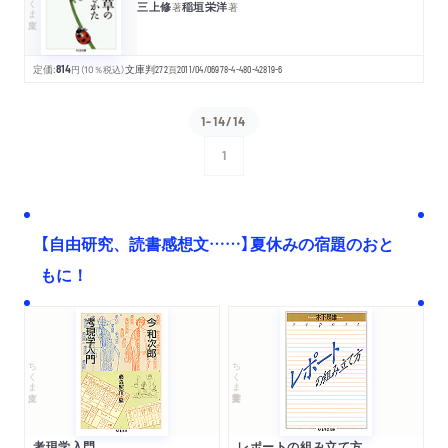
三上修
稲垣栄洋
著
著
定価:
814
円
（10％税込）
文庫判
272
頁
2011/04/06
978-4-480-42819-6
1-14/14
1
次へ
【自由研究、読書感想文……】夏休みの宿題のおと
もに！
ちくま文庫
ちくま学芸文庫
考現学入門
レポートの組み立て方