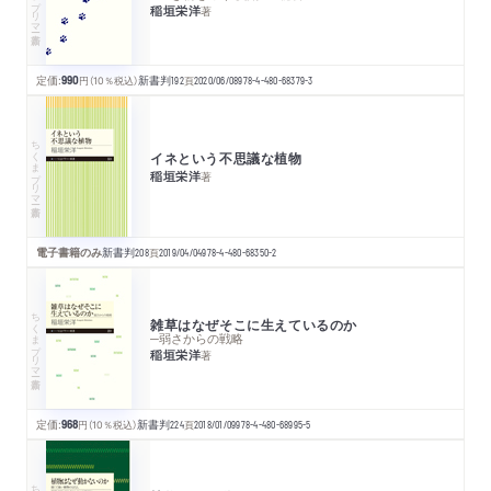
稲垣栄洋
著
定価:
990
円
（10％税込）
新書判
192
頁
2020/06/08
978-4-480-68379-3
ちくまプリマー新書
イネという不思議な植物
稲垣栄洋
著
電子書籍のみ
新書判
208
頁
2019/04/04
978-4-480-68350-2
ちくまプリマー新書
雑草はなぜそこに生えているのか
─弱さからの戦略
稲垣栄洋
著
定価:
968
円
（10％税込）
新書判
224
頁
2018/01/09
978-4-480-68995-5