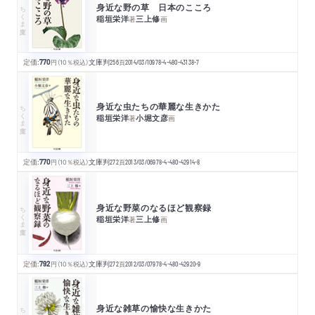
身近な野の草 日本のこころ
ちくま文庫
稲垣栄洋
三上修
著
画
定価:
770
円
（10％税込）
文庫判
256
頁
2014/03/10
978-4-480-43138-7
身近な虫たちの華麗な生きかた
ちくま文庫
稲垣栄洋
小堀文彦
著
画
定価:
770
円
（10％税込）
文庫判
272
頁
2013/03/06
978-4-480-42914-8
身近な野菜のなるほど観察録
ちくま文庫
稲垣栄洋
三上修
著
画
定価:
792
円
（10％税込）
文庫判
272
頁
2012/03/07
978-4-480-42920-9
身近な雑草の愉快な生きかた
ちくま文庫