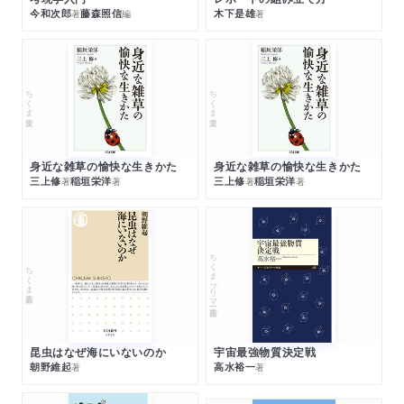
今和次郎
藤森照信
木下是雄
著
編
著
ちくま文庫
ちくま文庫
身近な雑草の愉快な生きかた
身近な雑草の愉快な生きかた
三上修
稲垣栄洋
三上修
稲垣栄洋
著
著
著
著
ちくまプリマー新書
ちくま新書
昆虫はなぜ海にいないのか
宇宙最強物質決定戦
朝野維起
高水裕一
著
著