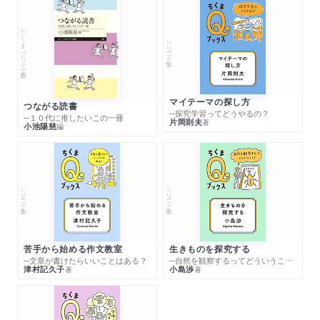
ちくまプリマー新書
シリーズ・全集
マイテーマの探し方
つながる読書
─探究学習ってどうやるの？
─１０代に推したいこの一冊
片岡則夫
著
小池陽慈
編
シリーズ・全集
シリーズ・全集
苦手から始める作文教室
生きものを探究する
─文章が書けたらいいことはある？
─自然を観察するってどういうこと？
津村記久子
小島渉
著
著