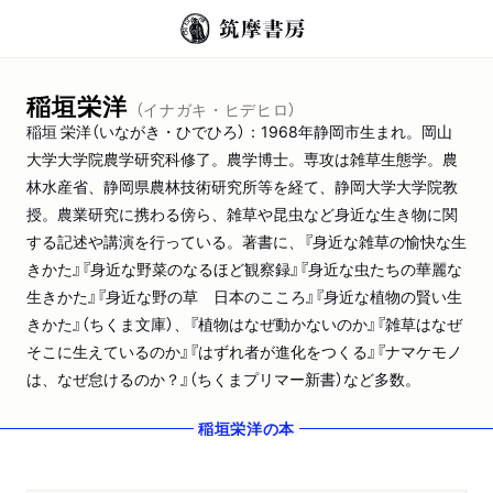
稲垣栄洋
（イナガキ・ヒデヒロ）
稲垣 栄洋（いながき・ひでひろ）：1968年静岡市生まれ。岡山
大学大学院農学研究科修了。農学博士。専攻は雑草生態学。農
林水産省、静岡県農林技術研究所等を経て、静岡大学大学院教
授。農業研究に携わる傍ら、雑草や昆虫など身近な生き物に関
する記述や講演を行っている。著書に、『身近な雑草の愉快な生
きかた』『身近な野菜のなるほど観察録』『身近な虫たちの華麗な
生きかた』『身近な野の草 日本のこころ』『身近な植物の賢い生
きかた』（ちくま文庫）、『植物はなぜ動かないのか』『雑草はなぜ
そこに生えているのか』『はずれ者が進化をつくる』『ナマケモノ
は、なぜ怠けるのか？』（ちくまプリマー新書）など多数。
稲垣栄洋
の本