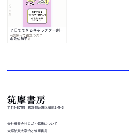
シリーズ・全集
７日でできるキャラクター創作入門
─想像って役立つの？
名取佐和子
著
〒111-8755
東京都台東区蔵前2-5-3
会社概要
会社ロゴ・銘板について
太宰治賞
太宰治と筑摩書房