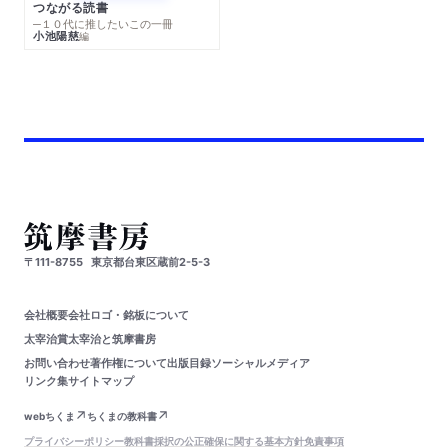
つながる読書
─１０代に推したいこの一冊
小池陽慈
編
〒111-8755
東京都台東区蔵前2-5-3
会社概要
会社ロゴ・銘板について
太宰治賞
太宰治と筑摩書房
お問い合わせ
著作権について
出版目録
ソーシャルメディア
リンク集
サイトマップ
webちくま
ちくまの教科書
プライバシーポリシー
教科書採択の公正確保に関する基本方針
免責事項