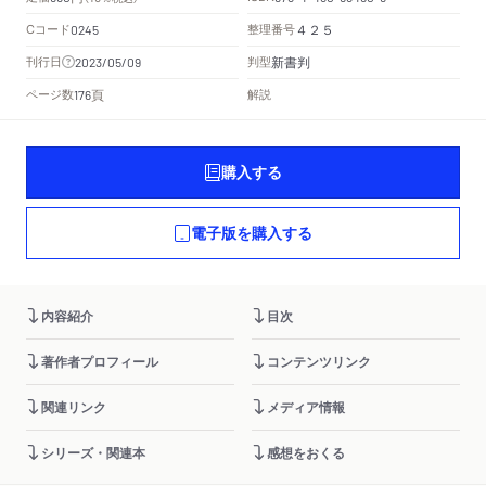
Cコード
整理番号
0245
４２５
新書判
刊行日
判型
2023/05/09
頁
ページ数
解説
176
購入する
電子版を購入する
内容紹介
目次
著作者プロフィール
コンテンツリンク
関連リンク
メディア情報
シリーズ・関連本
感想をおくる