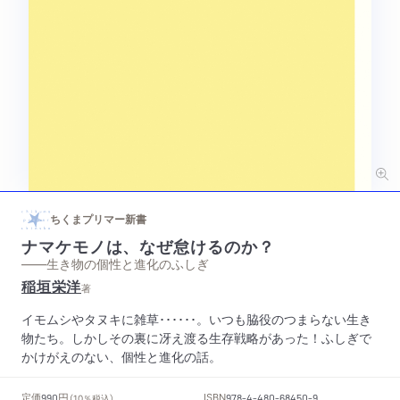
ちくまプリマー新書
ナマケモノは、なぜ怠けるのか？
——生き物の個性と進化のふしぎ
稲垣栄洋
著
イモムシやタヌキに雑草･･････。いつも脇役のつまらない生き
物たち。しかしその裏に冴え渡る生存戦略があった！ふしぎで
かけがえのない、個性と進化の話。
円
定価
ISBN
990
（10％税込）
978-4-480-68450-9