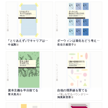
ちくまプリマー新書
ちくまプリマー新書
「とりあえず」でキャリアは決まる
ダーウィンは進化をどう考えたのか
中嶌剛
長谷川眞理子
著
著
ちくまプリマー新書
ちくまプリマー新書
資本主義を半分捨てる
自他の境界線を育てる
青木真兵
─「私」を守るバウンダリー
著
鴻巣麻里香
著