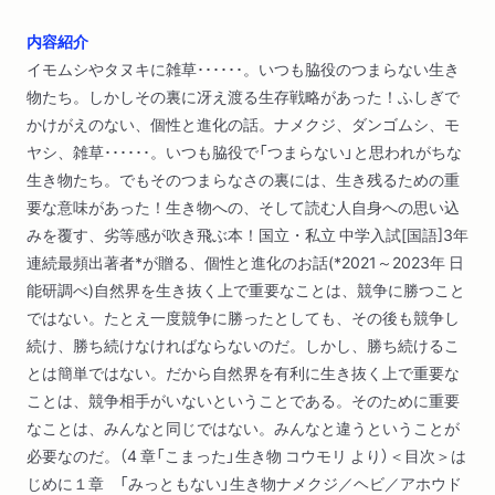
内容紹介
イモムシやタヌキに雑草･･････。いつも脇役のつまらない生き
物たち。しかしその裏に冴え渡る生存戦略があった！ふしぎで
かけがえのない、個性と進化の話。ナメクジ、ダンゴムシ、モ
ヤシ、雑草･･････。いつも脇役で「つまらない」と思われがちな
生き物たち。でもそのつまらなさの裏には、生き残るための重
要な意味があった！生き物への、そして読む人自身への思い込
みを覆す、劣等感が吹き飛ぶ本！国立・私立 中学入試[国語]3年
連続最頻出著者*が贈る、個性と進化のお話(*2021～2023年 日
能研調べ)自然界を生き抜く上で重要なことは、競争に勝つこと
ではない。たとえ一度競争に勝ったとしても、その後も競争し
続け、勝ち続けなければならないのだ。しかし、勝ち続けるこ
とは簡単ではない。だから自然界を有利に生き抜く上で重要な
ことは、競争相手がいないということである。そのために重要
なことは、みんなと同じではない。みんなと違うということが
必要なのだ。（4 章「こまった」生き物 コウモリ より）＜目次＞は
じめに１章 「みっともない」生き物ナメクジ／ヘビ／アホウド