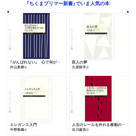
「ちくまプリマー新書」でいま人気の本
ちくまプリマー新書
ちくまプリマー新書
「がんばれない」 心で何が起きているか
医人の夢
外山美樹
久坂部羊
著
著
ちくまプリマー新書
ちくまプリマー新書
エレガンス入門
人生のレールを外れる衝動のみつけかた
中野香織
谷川嘉浩
著
著