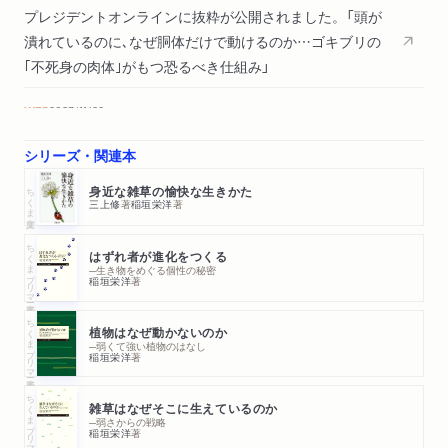
プレジデントオンラインに抜粋が公開されました。「頭が
潰れているのに､なぜ胴体だけで動けるのか…ゴキブリの
｢不死身の肉体｣がもつ恐るべき仕組み」
WEB
2023/11/29
プレジデントオンラインに抜粋が公開されました。「｢ブタ
シリーズ・関連本
は太っている｣はウソである…100mを9秒で走る俊足の動
物を｢ブタ野郎｣と罵るのは間違っている」
ちくま文庫
身近な雑草の愉快な生きかた
三上修
著
稲垣栄洋
著
WEB
2023/11/28
ちくまプリマー新書
プレジデントオンラインに抜粋が公開されました。「｢なぜ
はずれ者が進化をつくる
─生き物をめぐる個性の秘密
ナマケモノは怠けるようになったのか…一日中寝てばかり
稲垣栄洋
著
だから生き残れたという｢ナマケモノの逆説｣」
ちくまプリマー新書
植物はなぜ動かないのか
新聞
2023/07/29
─弱くて強い植物のはなし
稲垣栄洋
著
朝日新聞で紹介されました。（評者：横尾忠則さん）「スロ
ーな動きゆえ戦略的に生存」
ちくまプリマー新書
雑草はなぜそこに生えているのか
─弱さからの戦略
稲垣栄洋
著
新聞
2023/07/01