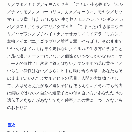
リ／ブタ／ミミズ／イモムシ２章 「にぶい」生き物ダンゴムシ
／ナマケモノ／スローロリス／カメ／キーウィ／モヤシ／サツ
マイモ３章 「ぱっとしない」生き物カモノハシ／ペンギン／カ
バ／タヌキ／ケラ／アリ／クズ４章 「こまった」生き物コウモ
リ／ハゲワシ／ブチハイエナ／オオカミ／ミイデラゴミムシ／
糞虫／イエバエ／ゴキブリ／雑草５章 やっぱり、そのままで
いいんだよイルカは早く走れない／イルカの生き方に学ぶこと
／足の遅いチーターはいない／個性というやっかいなもの／オ
ナモミの個性／自然界に答えはない／タンポポの花は黄色い／
いらない個性はない／さらにヒトは助け合う６章 あなたもそ
のままでいいんだよサルとヒトの境目／人間の大好物／そし
て、人はそろえたがる／遺伝子には逆らえない／それでも努力
は無駄ではない／自分の遺伝子との付き合い方／あなただけの
遺伝子／あなたがあなたである確率／この世に一つしかないも
のおわりに
目次