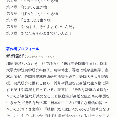
第１章 「もっともない」生き物
第２章 「にぶい」生き物
第３章 「ぱっとしない」生き物
第４章 「こまった」生き物
第５章 やっぱり、そのままでいいんだよ
第６章 あなたもそのままでいいんだよ
著作者プロフィール
稲垣栄洋
（ いながき・ひでひろ ）
稲垣 栄洋（いながき・ひでひろ）：1968年静岡市生まれ。岡山
大学大学院農学研究科修了。農学博士。専攻は雑草生態学。農
林水産省、静岡県農林技術研究所等を経て、静岡大学大学院教
授。農業研究に携わる傍ら、雑草や昆虫など身近な生き物に関
する記述や講演を行っている。著書に、『身近な雑草の愉快な生
きかた』『身近な野菜のなるほど観察録』『身近な虫たちの華麗な
生きかた』『身近な野の草 日本のこころ』『身近な植物の賢い生
きかた』（ちくま文庫）、『植物はなぜ動かないのか』『雑草はなぜ
そこに生えているのか』『はずれ者が進化をつくる』『ナマケモノ