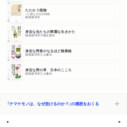
東京新聞「東京読書会」で紹介されました。
たたかう植物
ちくま新書
─仁義なき生存戦略
稲垣栄洋
著
ちくま文庫
身近な虫たちの華麗な生きかた
稲垣栄洋
著
小堀文彦
画
ちくま文庫
身近な野菜のなるほど観察録
稲垣栄洋
著
三上修
画
ちくま文庫
身近な野の草 日本のこころ
稲垣栄洋
著
三上修
画
『ナマケモノは、なぜ怠けるのか？』の感想をおくる