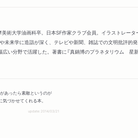
。多摩美術大学油画科卒。日本SF作家クラブ会員。イラストレー
SFや未来学に造詣が深く、テレビや新聞、雑誌での文明批評的
広い分野で活躍した。著書に『真鍋博のプラネタリウム 星新
れがあったら素敵というのが
に気づかせてくれる本。
update: 2014/03/21