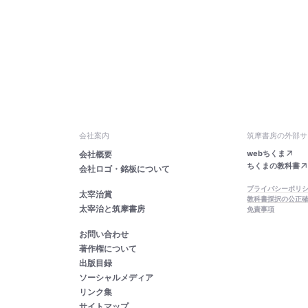
会社案内
筑摩書房の外部サ
webちくま
会社概要
ちくまの教科書
会社ロゴ・銘板について
プライバシーポリ
太宰治賞
教科書採択の公正
太宰治と筑摩書房
免責事項
お問い合わせ
著作権について
出版目録
ソーシャルメディア
リンク集
サイトマップ