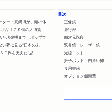
目次
ーター・真鍋博が、頭の体
正像鏡
明品”１２９個の大博覧
昼行燈
ちた珍発明まで、ポップで
四次元階段
ない夢に見る“日本の未
双鼻鏡・レーザー銃
ＳＦ界を支えた“思
光線ヨット
振子ポット・四角い卵
食用書籍
オプション側頭葉
複合頭脳
三次元鉛筆〔ほか〕