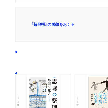
『超発明』の感想をおくる
ちくま文庫
ちくま文庫