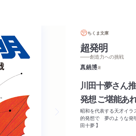
ちくま文庫
超発明
——創造力への挑戦
真鍋博
著
川田十夢さん推
発想 ご堪能あ
昭和を代表する天才イラ
的発想で 夢のような発明
Next slide
田十夢 】