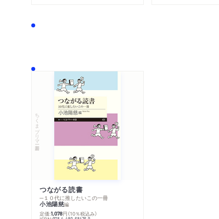
ちくまプリマー新書
つながる読書
─１０代に推したいこの一冊
小池陽慈
編
定価:
円
（10％税込み）
1,078
ISBN:
978-4-480-68476-9