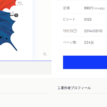
定価
990
円
（10％税込）
Cコード
0153
刊行日
2014/03/10
ページ数
224
頁
著作者プロフィール