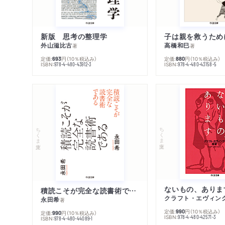
新版 思考の整理学
外山滋比古
高橋和巳
著
著
定価:
円
（10％税込み）
定価:
円
（10％税込み）
693
880
ISBN:
ISBN:
978-4-480-43912-3
978-4-480-43158-5
ちくま文庫
ちくま文庫
ないもの、ありま
積読こそが完全な読書術である
クラフト・エヴィン
永田希
著
定価:
円
（10％税込み）
990
定価:
円
（10％税込み）
990
ISBN:
978-4-480-42571-3
ISBN:
978-4-480-44089-1