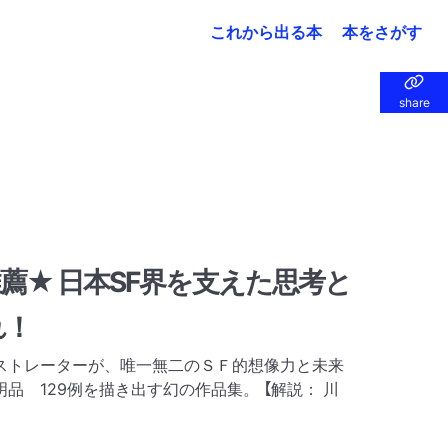
これから出る本
本をさがす
share
share
薦★ 日本SF界を支えた思考と
れ！
ストレーターが、唯一無二のＳＦ的想像力と未来
品 129例を描き出す幻の作品集。 【解説： 川