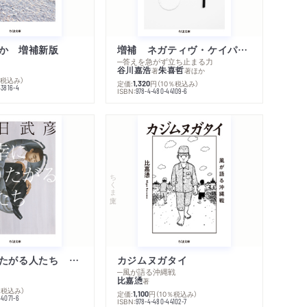
か 増補新版
増補 ネガティヴ・ケイパビリティで生きる
─答えを急がず立ち止まる力
谷川嘉浩
朱喜哲
著
著
ほか
％税込み）
定価:
円
（10％税込み）
1,320
43816-4
ISBN:
978-4-480-44109-6
ちくま文庫
不幸になりたがる人たち 増補新版
カジムヌガタイ
─風が語る沖縄戦
比嘉慂
著
％税込み）
定価:
円
（10％税込み）
1,100
44071-6
ISBN:
978-4-480-44102-7