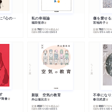
子は親を救うために「心の病」になる
私の幸福論
傷を愛せる
福田恆存
宮地尚子
著
著
定価:
円
（10％税込み）
定価:
円
（10
792
792
ISBN:
ISBN:
978-4-480-03416-8
978-4-480-
ちくま文庫
ちくま文庫
す
新版 空気の教育
グ商會
著
外山滋比古
春日武彦
著
著
定価:
円
（10％税込み）
定価:
円
（10
858
990
ISBN:
ISBN:
978-4-480-44106-5
978-4-480-