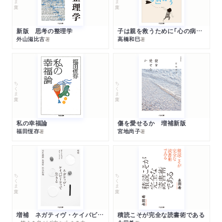
新版 思考の整理学
子は親を救うために「心の病」になる
外山滋比古
高橋和巳
著
著
ちくま文庫
ちくま文庫
私の幸福論
傷を愛せるか 増補新版
福田恆存
宮地尚子
著
著
ちくま文庫
ちくま文庫
増補 ネガティヴ・ケイパビリティで生きる
積読こそが完全な読書術である