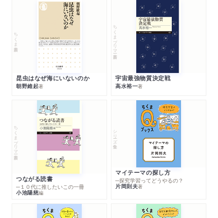
ちくまプリマー新書
ちくま新書
昆虫はなぜ海にいないのか
宇宙最強物質決定戦
朝野維起
高水裕一
著
著
ちくまプリマー新書
シリーズ・全集
マイテーマの探し方
つながる読書
─探究学習ってどうやるの？
片岡則夫
著
─１０代に推したいこの一冊
小池陽慈
編