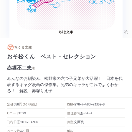
ちくま文庫
おそ松くん ベスト・セレクション
赤塚不二夫
著
みんなのお馴染み、松野家の六つ子兄弟が大活躍！ 日本を代
表するギャグ漫画の傑作集。兄弟のキャラがこれでよくわか
る！ 解説 赤塚りえ子
円
定価
ISBN
858
（10％税込）
978-4-480-43359-6
Cコード
整理番号
あ
0179
-34-3
文庫判
刊行日
判型
2016/04/06
頁
ページ数
解説
320