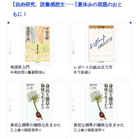
【自由研究、読書感想文……】夏休みの宿題のおと
もに！
ちくま文庫
ちくま学芸文庫
考現学入門
レポートの組み立て方
今和次郎
藤森照信
木下是雄
著
編
著
ちくま文庫
ちくま文庫
身近な雑草の愉快な生きかた
身近な雑草の愉快な生きかた
三上修
稲垣栄洋
三上修
稲垣栄洋
著
著
著
著