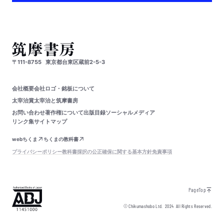
〒111-8755
東京都台東区蔵前2-5-3
会社概要
会社ロゴ・銘板について
太宰治賞
太宰治と筑摩書房
お問い合わせ
著作権について
出版目録
ソーシャルメディア
リンク集
サイトマップ
webちくま
ちくまの教科書
プライバシーポリシー
教科書採択の公正確保に関する基本方針
免責事項
PageTop
© Chikumashobo Ltd.
2024
All Rights Reserved.