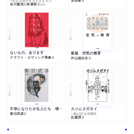
─答えを急がず立ち止まる力
永田希
著
谷川嘉浩
朱喜哲
著
著
ほか
ちくま文庫
ちくま文庫
ないもの、あります
新版 空気の教育
クラフト・エヴィング商會
著
外山滋比古
著
ちくま文庫
ちくま文庫
不幸になりたがる人たち 増補新版
カジムヌガタイ
春日武彦
─風が語る沖縄戦
著
比嘉慂
著