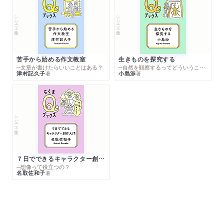
シリーズ・全集
シリーズ・全集
苦手から始める作文教室
生きものを探究する
─文章が書けたらいいことはある？
─自然を観察するってどういうこと？
津村記久子
小島渉
著
著
シリーズ・全集
７日でできるキャラクター創作入門
─想像って役立つの？
名取佐和子
著