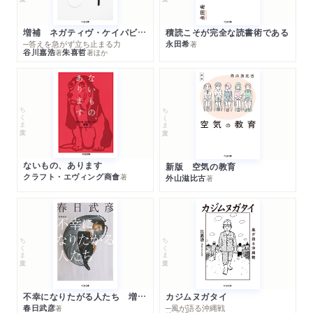
増補 ネガティヴ・ケイパビリティで生きる
積読こそが完全な読書術である
─答えを急がず立ち止まる力
永田希
著
谷川嘉浩
朱喜哲
著
著
ほか
ちくま文庫
ちくま文庫
ないもの、あります
新版 空気の教育
クラフト・エヴィング商會
著
外山滋比古
著
ちくま文庫
ちくま文庫
不幸になりたがる人たち 増補新版
カジムヌガタイ
春日武彦
─風が語る沖縄戦
著