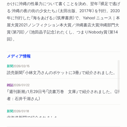
かけに沖縄の性暴力について書くことを決め、翌年『裸足で逃げ
る 沖縄の夜の街の少女たち』（太田出版、2017年）を刊行。2020
年に刊行した『海をあげる』（筑摩書房）で、Yahoo! ニュース｜本
屋大賞2021ノンフィクション本大賞／沖縄書店大賞沖縄部門大
賞（第7回）／〔池田晶子記念〕わたくし、つまりNobody賞（第14
回）。
メディア情報
新聞
2026/02/15
読売新聞「小林文乃さんのポケットに3冊」で紹介されました。
雑誌
2026/01/22
「週刊新潮」1月29日号「読書万巻 文庫」で紹介されました。（評
者：石井千湖さん）
新聞
2026/01/18
北海道新聞で紹介されました。