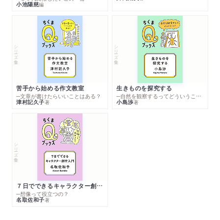
小池陽慈
編
シリーズ・全集
シリーズ・全集
苦手から始める作文教室
生きものを探究する
─文章が書けたらいいことはある？
─自然を観察するってどういうこと？
津村記久子
小島渉
著
著
シリーズ・全集
７日でできるキャラクター創作入門
─想像って役立つの？
名取佐和子
著