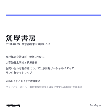
〒111-8755
東京都台東区蔵前2-5-3
会社概要
会社ロゴ・銘板について
太宰治賞
太宰治と筑摩書房
お問い合わせ
著作権について
出版目録
ソーシャルメディア
リンク集
サイトマップ
webちくま
ちくまの教科書
プライバシーポリシー
教科書採択の公正確保に関する基本方針
免責事項
PageTop