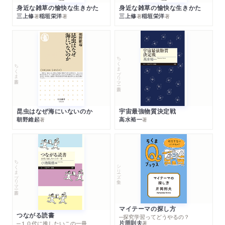
身近な雑草の愉快な生きかた
身近な雑草の愉快な生きかた
三上修
稲垣栄洋
三上修
稲垣栄洋
著
著
著
著
ちくまプリマー新書
ちくま新書
昆虫はなぜ海にいないのか
宇宙最強物質決定戦
朝野維起
高水裕一
著
著
ちくまプリマー新書
シリーズ・全集
マイテーマの探し方
つながる読書
─探究学習ってどうやるの？
片岡則夫
著
─１０代に推したいこの一冊