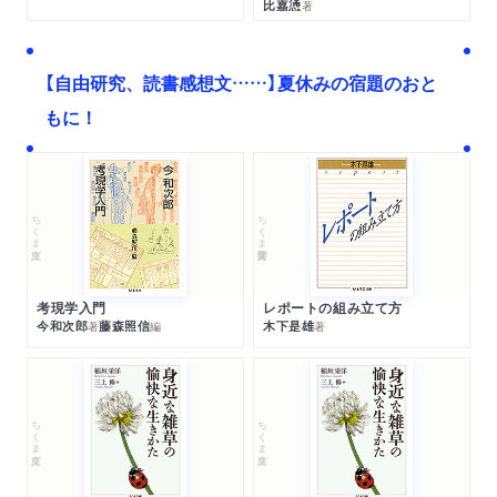
比嘉慂
著
【自由研究、読書感想文……】夏休みの宿題のおと
もに！
ちくま文庫
ちくま学芸文庫
考現学入門
レポートの組み立て方
今和次郎
藤森照信
木下是雄
著
編
著
ちくま文庫
ちくま文庫