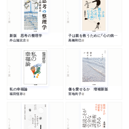
ちくま文庫
ちくま文庫
新版 思考の整理学
子は親を救うために「心の病」になる
外山滋比古
高橋和巳
著
著
ちくま文庫
ちくま文庫
私の幸福論
傷を愛せるか 増補新版
福田恆存
宮地尚子
著
著
ちくま文庫
ちくま文庫