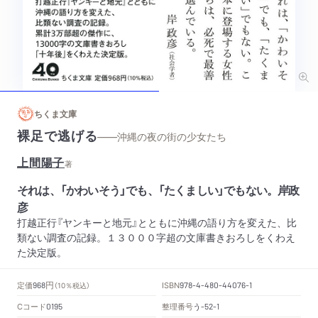
ちくま文庫
裸足で逃げる
——沖縄の夜の街の少女たち
上間陽子
著
それは、「かわいそう」でも、「たくましい」でもない。岸政
彦
打越正行『ヤンキーと地元』とともに沖縄の語り方を変えた、比
類ない調査の記録。１３０００字超の文庫書きおろしをくわえ
た決定版。
円
定価
ISBN
968
（10％税込）
978-4-480-44076-1
Cコード
整理番号
う
0195
-52-1