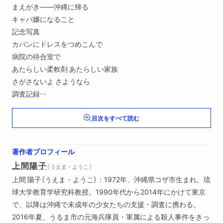
まえがき――沖縄に帰る
キャバ嬢になること
記念写真
カバンにドレスをつめこんで
病院の待合室で
あたらしい柔軟剤 あたらしい家族
さがさないよ さようなら
調査記録
あとがき
目次をすべて読む
十年後
著作者プロフィール
上間陽子
（ うえま・ようこ ）
上間 陽子（うえま・ようこ）：1972年、沖縄県コザ市生まれ。琉
球大学教育学研究科教授。1990年代から2014年にかけて東京
で、以降は沖縄で未成年の少女たちの支援・調査に携わる。
2016年夏、うるま市の元海兵隊員・軍属による殺人事件をきっ