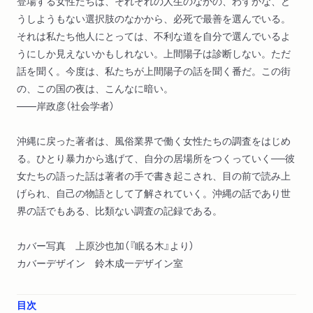
登場する女性たちは、それぞれの人生のなかの、わずかな、ど
うしようもない選択肢のなかから、必死で最善を選んでいる。
それは私たち他人にとっては、不利な道を自分で選んでいるよ
うにしか見えないかもしれない。上間陽子は診断しない。ただ
話を聞く。今度は、私たちが上間陽子の話を聞く番だ。この街
の、この国の夜は、こんなに暗い。
――岸政彦（社会学者）
沖縄に戻った著者は、風俗業界で働く女性たちの調査をはじめ
る。ひとり暴力から逃げて、自分の居場所をつくっていく──彼
女たちの語った話は著者の手で書き起こされ、目の前で読み上
げられ、自己の物語として了解されていく。沖縄の話であり世
界の話でもある、比類ない調査の記録である。
カバー写真 上原沙也加（『眠る木』より）
カバーデザイン 鈴木成一デザイン室
目次