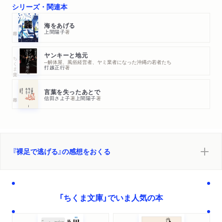
WEB
シリーズ・関連本
2025/12/03
リアルサウンド ブックで紹介されました。「「かわいそう」
海をあげる
でも「たくましい」でもない 上間陽子が追い続けた、沖縄
上間陽子
著
の少女たちの“生”の記録」
ヤンキーと地元
ちくま文庫
─解体屋、風俗経営者、ヤミ業者になった沖縄の若者たち
打越正行
著
言葉を失ったあとで
信田さよ子
著
上間陽子
著
『裸足で逃げる』の感想をおくる
「ちくま文庫」でいま人気の本