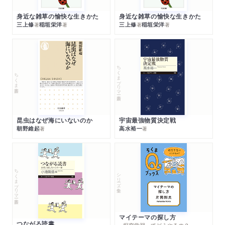
身近な雑草の愉快な生きかた
身近な雑草の愉快な生きかた
三上修
稲垣栄洋
三上修
稲垣栄洋
著
著
著
著
ちくまプリマー新書
ちくま新書
昆虫はなぜ海にいないのか
宇宙最強物質決定戦
朝野維起
高水裕一
著
著
ちくまプリマー新書
シリーズ・全集
マイテーマの探し方
つながる読書