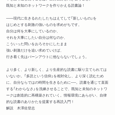
既知と未知のネットワークを作りかえる読書論！
――現代に生きるわたしたちはえてして「新しいもの」を
はじめとする刺激の強いものを求めがちです。
自分は何を大事にしているのか、
それを大事にしたい自分は何なのか、
こういった問いをおろそかにしたまま
強い刺激だけを追い求めていけば、
行き着く先はバーンアウトに他ならないでしょう。
より多く、より新しく、より生産的な読書に駆り立てられては
いないか。「多読という信仰」を相対化し、より深く読むため
に、自分ならではの時間を生きるために──。読書を通じて直面
する「わからなさ」を洗練させることで、既知と未知のネットワ
ークは創造的に再構築されていく。情報環境にあらがい、自律
的な読書のありかたを提案する再読入門！
解説 木澤佐登志