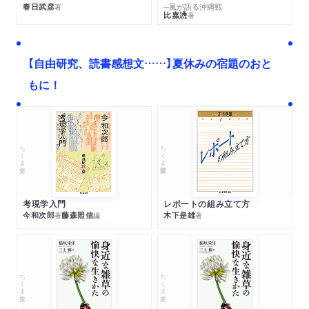
春日武彦
─風が語る沖縄戦
著
比嘉慂
著
【自由研究、読書感想文……】夏休みの宿題のおと
もに！
ちくま文庫
ちくま学芸文庫
考現学入門
レポートの組み立て方
今和次郎
藤森照信
木下是雄
著
編
著
ちくま文庫
ちくま文庫