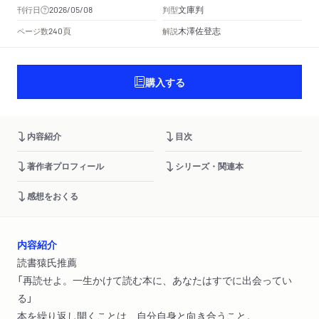
文庫判
刊行日
判型
2026/05/08
頁
木澤佐登志
ページ数
解説
240
購入する
内容紹介
目次
著作者プロフィール
シリーズ・関連本
感想をおくる
内容紹介
読書猿氏推薦
「再読せよ。一生かけて読む本に、あなたはすでに出会ってい
る」
本を繰り返し開くことは、自分自身と向き合うこと。