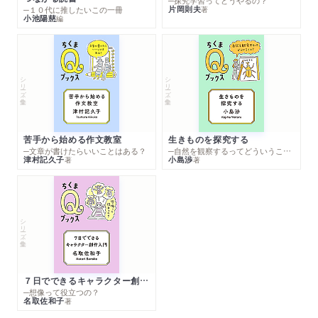
─探究学習ってどうやるの？
片岡則夫
著
─１０代に推したいこの一冊
小池陽慈
編
シリーズ・全集
シリーズ・全集
苦手から始める作文教室
生きものを探究する
─文章が書けたらいいことはある？
─自然を観察するってどういうこと？
津村記久子
小島渉
著
著
シリーズ・全集
７日でできるキャラクター創作入門
─想像って役立つの？
名取佐和子
著