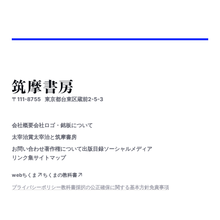
〒111-8755
東京都台東区蔵前2-5-3
会社概要
会社ロゴ・銘板について
太宰治賞
太宰治と筑摩書房
お問い合わせ
著作権について
出版目録
ソーシャルメディア
リンク集
サイトマップ
webちくま
ちくまの教科書
プライバシーポリシー
教科書採択の公正確保に関する基本方針
免責事項