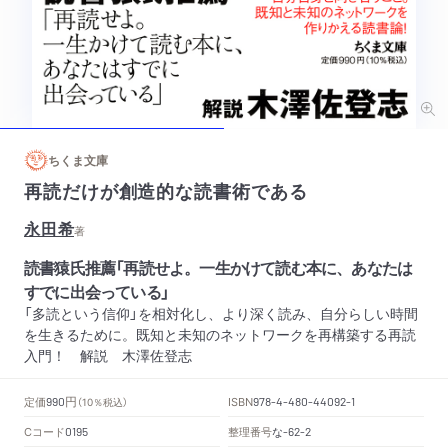
ちくま文庫
再読だけが創造的な読書術である
永田希
著
読書猿氏推薦「再読せよ。一生かけて読む本に、あなたは
すでに出会っている」
「多読という信仰」を相対化し、より深く読み、自分らしい時間
を生きるために。既知と未知のネットワークを再構築する再読
入門！ 解説 木澤佐登志
円
定価
ISBN
990
（10％税込）
978-4-480-44092-1
Cコード
整理番号
な
0195
-62-2