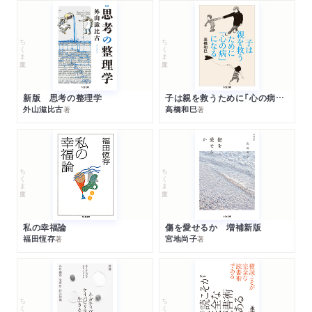
ちくま文庫
ちくま文庫
新版 思考の整理学
子は親を救うために「心の病」になる
外山滋比古
高橋和巳
著
著
ちくま文庫
ちくま文庫
私の幸福論
傷を愛せるか 増補新版
福田恆存
宮地尚子
著
著
ちくま文庫
ちくま文庫