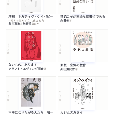
増補 ネガティヴ・ケイパビリティで生きる
積読こそが完全な読書術である
─答えを急がず立ち止まる力
永田希
著
谷川嘉浩
朱喜哲
著
著
ほか
ちくま文庫
ちくま文庫
ないもの、あります
新版 空気の教育
クラフト・エヴィング商會
著
外山滋比古
著
ちくま文庫
ちくま文庫
不幸になりたがる人たち 増補新版
カジムヌガタイ