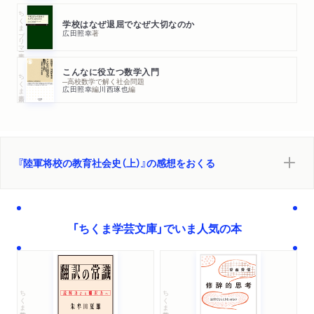
第一節 はじめに/第二節 形式化・形骸化した訓話/第三節 国家我
ちくまプリマー新書
学校はなぜ退屈でなぜ大切なのか
と立身出世/第四節 生徒の作文から(その1)/第五節 生徒の作文か
広田照幸
著
ら(その2)/第六節 小括
こんなに役立つ数学入門
ちくま新書
─高校数学で解く社会問題
広田照幸
編
川西琢也
編
『陸軍将校の教育社会史（上）』の感想をおくる
「ちくま学芸文庫」でいま人気の本
ちくま学芸文庫
ちくま学芸文庫