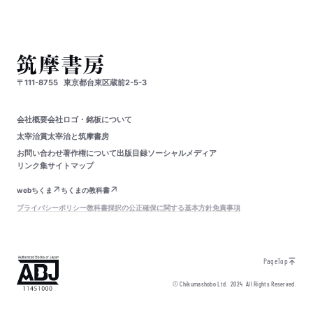
〒111-8755
東京都台東区蔵前2-5-3
会社概要
会社ロゴ・銘板について
太宰治賞
太宰治と筑摩書房
お問い合わせ
著作権について
出版目録
ソーシャルメディア
リンク集
サイトマップ
webちくま
ちくまの教科書
プライバシーポリシー
教科書採択の公正確保に関する基本方針
免責事項
PageTop
© Chikumashobo Ltd.
2024
All Rights Reserved.