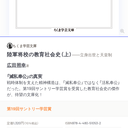
ちくま学芸文庫
陸軍将校の教育社会史（上）
——立身出世と天皇制
広田照幸
著
「滅私奉公」の真実
戦時体制を支えた精神構造は、「滅私奉公」ではなく「活私奉公」
だった。第19回サントリー学芸賞を受賞した教育社会史の傑作
が、待望の文庫化！
第19回サントリー学芸賞
円
定価
ISBN
1,320
（10％税込）
978-4-480-51053-2