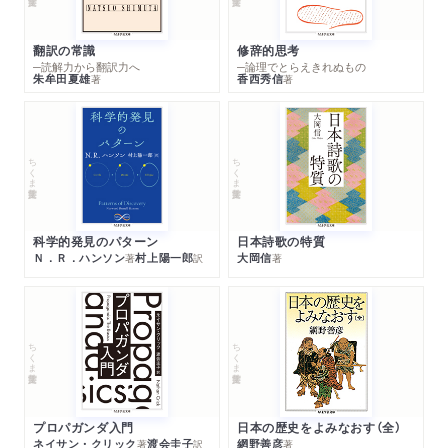
翻訳の常識
修辞的思考
─読解力から翻訳力へ
─論理でとらえきれぬもの
朱牟田夏雄
香西秀信
著
著
ちくま学芸文庫
ちくま学芸文庫
科学的発見のパターン
日本詩歌の特質
Ｎ．Ｒ．ハンソン
村上陽一郎
大岡信
著
訳
著
ちくま学芸文庫
ちくま学芸文庫
プロパガンダ入門
日本の歴史をよみなおす（全）
ネイサン・クリック
渡会圭子
網野善彦
著
訳
著