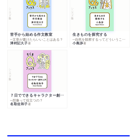
シリーズ・全集
シリーズ・全集
苦手から始める作文教室
生きものを探究する
─文章が書けたらいいことはある？
─自然を観察するってどういうこと？
津村記久子
小島渉
著
著
シリーズ・全集
７日でできるキャラクター創作入門
─想像って役立つの？
名取佐和子
著