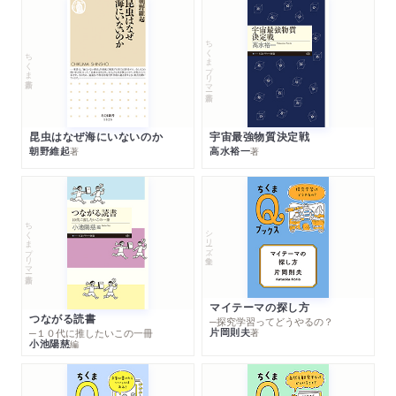
ちくまプリマー新書
ちくま新書
昆虫はなぜ海にいないのか
宇宙最強物質決定戦
朝野維起
高水裕一
著
著
ちくまプリマー新書
シリーズ・全集
マイテーマの探し方
つながる読書
─探究学習ってどうやるの？
片岡則夫
著
─１０代に推したいこの一冊
小池陽慈
編