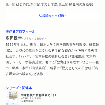
第一節 はじめに/第二節 学力と学歴/第三節 納金制の変遷/第四
節 志願者数の変動/第五節 志願・採用者の学歴/第六節 小括
目次をすべて読む
第二章 下士から将校への道
第一節 はじめに/第二節 建軍期の下士制度/第三節 一八八一年の
諸改革/第四節 下士と将校の遥かな距離/第五節 小括
著作者プロフィール
第三章 進学ルートとしての評価
広田照幸
（ ひろた・てるゆき ）
第一節 はじめに/第二節 志願・採用状況と地域分布/第三節 中学
1959年生まれ。現在、日本大学文理学部教育学科教授。研究領
の学校階層と陸士志願/第四節 昭和初頭までの概括/第五節 戦時
域は、近現代の教育を広く社会科学的な視点から考察する教育
期における軍学校への進学/第六節 小括
社会学。1997年、『陸軍将校の教育社会史』（世織書房）で第19
第四章 将校生徒の社会的背景
回サントリー学芸賞受賞。著作に『教育は何をなすべきか――能
第一節 課題/第二節 将校生徒の族籍/第三節 出身家庭の職業/第
力・職業・市民』（岩波書店）、編著に『歴史としての日教組』（名
四節 出身家庭の社会経済的地位/第五節 小括
古屋大学出版会）など多数。
〈第II部〉 陸士・陸幼の教育
第一章 教育目的とカリキュラム
シリーズ・関連本
第一節 はじめに/第二節 教育目的と方針/第三節 カリキュラム/
陸軍将校の教育社会史（下）
ちくま学芸文庫
第四節 小括
─立身出世と天皇制
広田照幸
著
第二章 教育者と被教育者