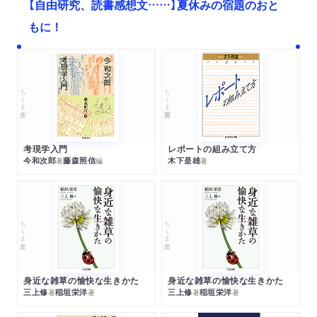
【自由研究、読書感想文……】夏休みの宿題のおと
もに！
ちくま文庫
ちくま学芸文庫
考現学入門
レポートの組み立て方
今和次郎
藤森照信
木下是雄
著
編
著
ちくま文庫
ちくま文庫
身近な雑草の愉快な生きかた
身近な雑草の愉快な生きかた
三上修
稲垣栄洋
三上修
稲垣栄洋
著
著
著
著