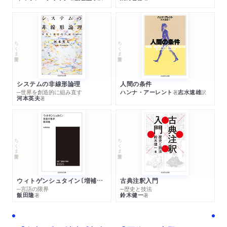
ちくま学芸文庫
ちくま学芸文庫
システムの非線形論理
人間の条件
─世界を創造的に組み直す
ハンナ・アーレント
志水速雄
著
訳
河本英夫
著
ちくま学芸文庫
ちくま学芸文庫
ウィトゲンシュタイン〔増補新版〕
古典注釈入門
─言語の限界
─歴史と技法
飯田隆
鈴木健一
著
著