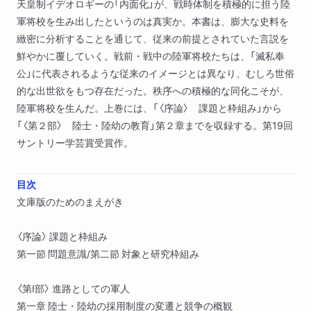
天皇制イデオロギーの「内面化」が、戦時体制を積極的に担う陸
軍将校を生み出したというのは真実か。本書は、膨大な史料を
緻密に分析することを通じて、従来の前提とされていた言説を
鮮やかに覆していく。戦前・戦中の陸軍将校たちは、「滅私奉
公」に代表されるような従来のイメージとは異なり、むしろ世俗
的な出世欲をもつ存在だった。秩序への積極的な同化こそが、
陸軍将校を生んだ。上巻には、「〈序論〉 課題と枠組み」から
「〈第２部〉 陸士・陸幼の教育」第２章までを収録する。第19回
サントリー学芸賞受賞作。
目次
文庫版のためのまえがき
〈序論〉 課題と枠組み
第一節 問題意識/第二節 対象と研究枠組み
〈第I部〉 進路としての軍人
第一章 陸士・陸幼の採用制度の変遷と競争の概観