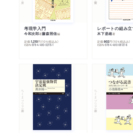
考現学入門
レポートの組み立
今和次郎
藤森照信
木下是雄
著
編
著
定価:
円
（10％税込み）
定価:
円
（10％税込み）
1,210
902
ISBN:
ISBN:
978-4-480-02115-1
978-4-480-08121-6
ちくまプリマー新書
ちくまプリマー新書