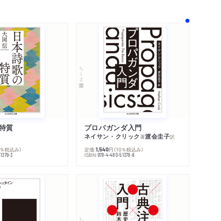
ちくま学芸文庫
特質
プロパガンダ入門
ネイサン・クリック
渡会圭子
著
訳
0％税込み）
定価:
円
（10％税込み）
1,540
ISBN:
1379-3
978-4-480-51378-6
内容紹介・目次
著作者プロフィール
感想をおくる