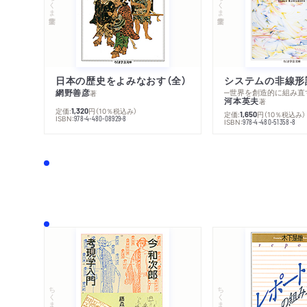
ちくま学芸文庫
ちくま学芸文庫
日本の歴史をよみなおす（全）
システムの非線形
網野善彦
─世界を創造的に組み直
著
河本英夫
著
定価:
円
（10％税込み）
1,320
定価:
円
（10％税込み）
1,650
ISBN:
978-4-480-08929-8
ISBN:
978-4-480-51358-8
ちくま文庫
ちくま学芸文庫