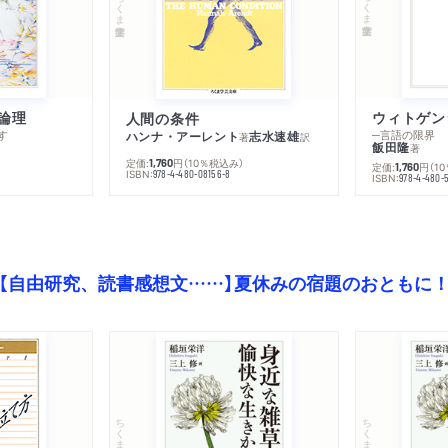
ちくま学芸文庫
ちくま学芸文庫
論理
人間の条件
す
─言語の限界
ハンナ・アーレント
志水速雄
著
訳
飯田隆
著
定価:
円
（10％税込み）
1,760
定価:
円
（1
1,760
ISBN:
978-4-480-08156-8
ISBN:
978-4-480-
【自由研究、読書感想文……】夏休みの宿題のおともに
ちくま文庫
ちくま文庫