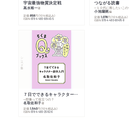
宇宙最強物質決定戦
つながる読書
高水裕一
─１０代に推したいこの
著
小池陽慈
編
定価:
円
（10％税込み）
858
定価:
円
（10％税込み）
1,078
ISBN:
978-4-480-68445-5
ISBN:
978-4-480-68476-9
シリーズ・全集
７日でできるキャラクター創作入門
─想像って役立つの？
名取佐和子
著
定価:
円
（10％税込み）
1,540
ISBN:
978-4-480-25162-6