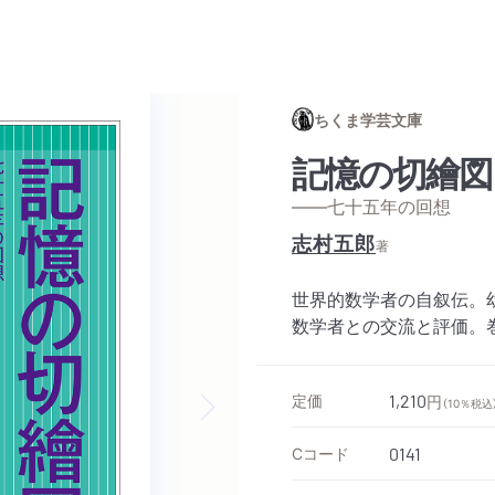
ちくま学芸文庫
記憶の切繪図
——七十五年の回想
志村五郎
著
世界的数学者の自叙伝。
数学者との交流と評価。
定価
1,210
円
（10％税込
Next slide
Cコード
0141