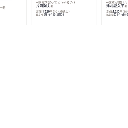
─探究学習ってどうやるの？
─文章が書けた
片岡則夫
津村記久子
著
著
一冊
定価:
円
（10％税込み）
定価:
円
（1
1,320
1,210
ISBN:
ISBN:
978-4-480-25117-6
978-4-480-2