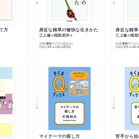
て方
身近な雑草の愉快な生きかた
身近な雑草
三上修
稲垣栄洋
三上修
稲垣
著
著
著
定価:
円
（10％税込み）
定価:
円
（10
814
814
ISBN:
ISBN:
978-4-480-42819-6
978-4-480-
シリーズ・全集
シリーズ・全集
マイテーマの探し方
苦手から始