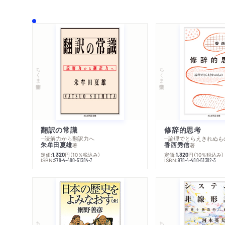
ちくま学芸文庫
ちくま学芸文庫
翻訳の常識
修辞的思考
─読解力から翻訳力へ
─論理でとらえきれぬも
朱牟田夏雄
香西秀信
著
著
定価:
円
（10％税込み）
定価:
円
（10％税込み）
1,320
1,320
ISBN:
ISBN:
978-4-480-51384-7
978-4-480-51382-3