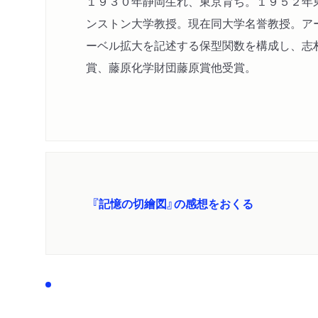
１９３０年静岡生れ、東京育ち。１９５２年
ンストン大学教授。現在同大学名誉教授。ア
ーベル拡大を記述する保型関数を構成し、志村
賞、藤原化学財団藤原賞他受賞。
『記憶の切繪図』の感想をおくる