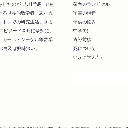
をしたのが「志村予想」であ
茶色のランドセル
れる世界的数学者・志村五
宇宙の構造
ストンでの研究生活、さま
子供の悩み
るエピソードを時に辛辣に、
中学では
、カール・ジーゲル等数学
終戦前後
の言及は興味深い。
死について
いかに学んだか
邪念と〓（きょう）慢
大学の三年間
数学者としての出発
教える身になって
フランスでは
プリンストン研究所では
東京に帰って
大坂での一年