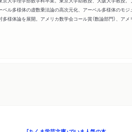
東京大学理学部数学科卒業。東京大学助教授、大阪大学教授。
再びプリンストンに
ーベル多様体の虚数乗法論の高次元化、アーベル多様体のモジ
なぜあの文章を書いたか
多様体論を展開。アメリカ数学会コール賞（数論部門）、アメ
所かわれば
ユー・ウィル・ファインド
向う側
方程式を解くとは
知の継承が生む創造力
あの予想
「ちくま学芸文庫」でいま人気の本