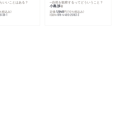
らいいことはある？
─自然を観察するってどういうこと？
小島渉
著
0％税込み）
定価:
円
（10％税込み）
1,540
ISBN:
5138-1
978-4-480-25163-3