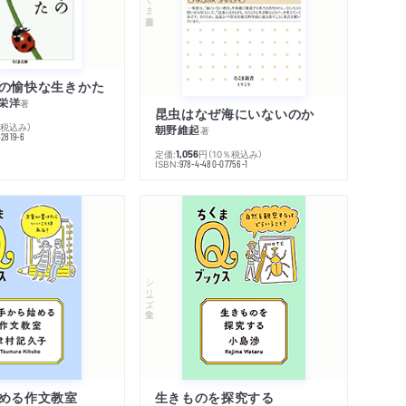
の愉快な生きかた
栄洋
著
昆虫はなぜ海にいないのか
％税込み）
朝野維起
著
42819-6
定価:
円
（10％税込み）
1,056
ISBN:
978-4-480-07756-1
シリーズ・全集
める作文教室
生きものを探究する