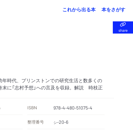
これから出る本
本をさがす
share
share
幼年時代、プリンストンでの研究生活と数多くの
巻末に「志村予想」への言及を収録。解説 時枝正
ISBN
978-4-480-51075-4
）
整理番号
-20-6
シ