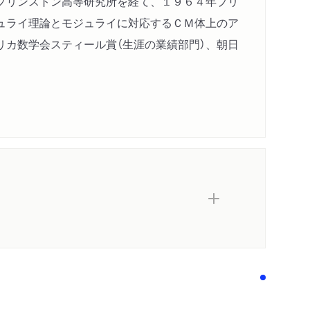
プリンストン高等研究所を経て、１９６４年プリ
ュライ理論とモジュライに対応するＣＭ体上のア
リカ数学会スティール賞（生涯の業績部門）、朝日
・アウト