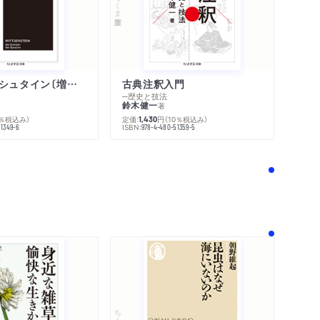
ちくま学芸文庫
ウィトゲンシュタイン〔増補新版〕
古典注釈入門
─歴史と技法
鈴木健一
著
0％税込み）
定価:
円
（10％税込み）
1,430
ISBN:
51349-6
978-4-480-51359-5
！
ちくま新書