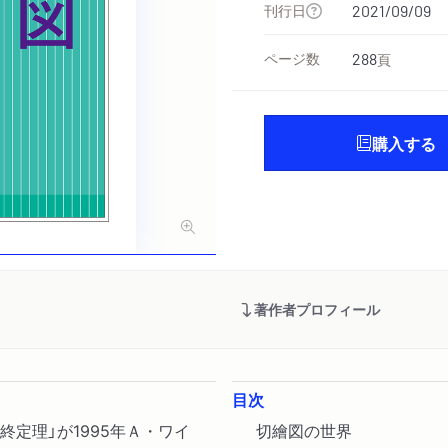
刊行日
2021/09/09
ページ数
288
頁
購入する
著作者プロフィール
目次
終定理」が1995年Ａ・ワイ
切繪図の世界