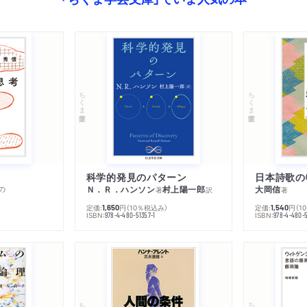
ちくま学芸文庫
ちくま学芸文庫
科学的発見のパターン
日本詩歌の
の
Ｎ．Ｒ．ハンソン
村上陽一郎
大岡信
著
訳
著
定価:
円
（10％税込み）
定価:
円
（1
1,650
1,540
ISBN:
ISBN:
978-4-480-51357-1
978-4-480-5