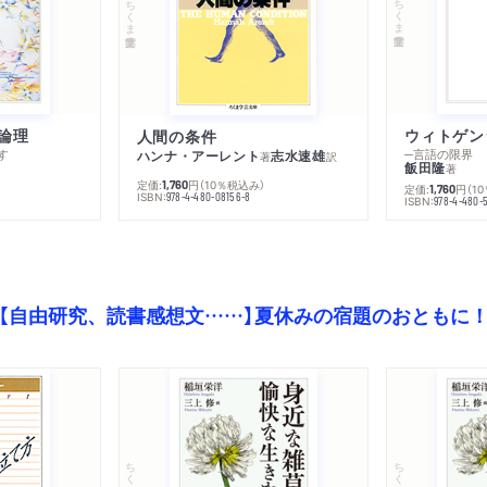
ちくま学芸文庫
ちくま学芸文庫
論理
人間の条件
す
─言語の限界
ハンナ・アーレント
志水速雄
著
訳
飯田隆
著
定価:
円
（10％税込み）
1,760
定価:
円
（1
1,760
ISBN:
978-4-480-08156-8
ISBN:
978-4-480-
【自由研究、読書感想文……】夏休みの宿題のおともに
ちくま文庫
ちくま文庫