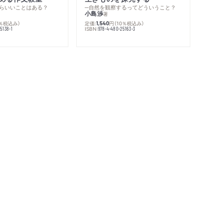
らいいことはある？
─自然を観察するってどういうこと？
小島渉
著
0％税込み）
定価:
円
（10％税込み）
1,540
ISBN:
5138-1
978-4-480-25163-3