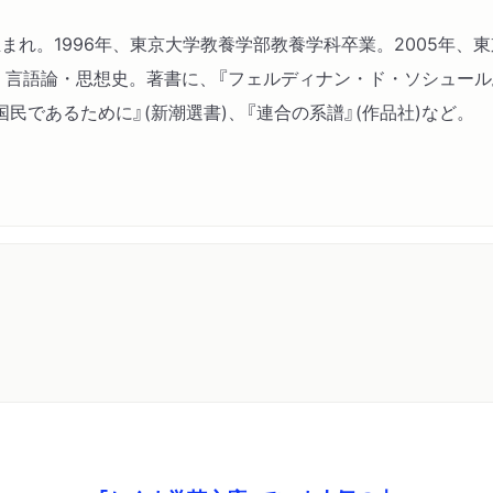
第Ⅵ章 起源を復元する―
都生まれ。1996年、東京大学教養学部教養学科卒業。2005年
終 章 「起源の言語」を
、言語論・思想史。著書に、『フェルディナン・ド・ソシュール
国民であるために』(新潮選書)、『連合の系譜』(作品社)など。
書 誌
あとがき
ちくま学芸文庫版あとがき
人名・作品名索引