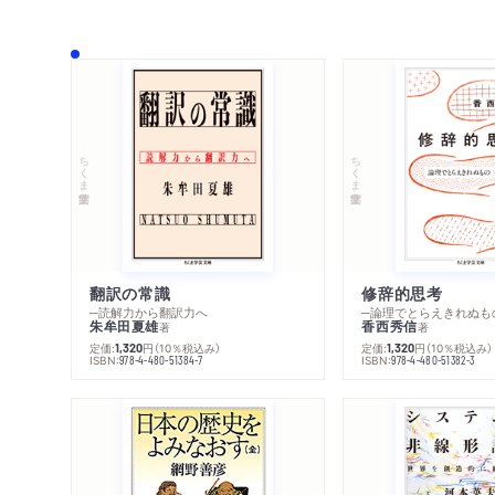
ちくま学芸文庫
ちくま学芸文庫
翻訳の常識
修辞的思考
─読解力から翻訳力へ
─論理でとらえきれぬも
朱牟田夏雄
香西秀信
著
著
定価:
円
（10％税込み）
定価:
円
（10％税込み）
1,320
1,320
ISBN:
ISBN:
978-4-480-51384-7
978-4-480-51382-3