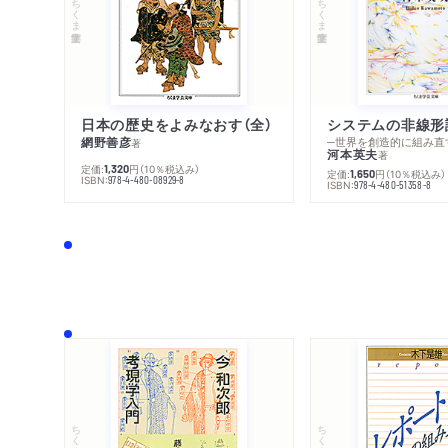
ちくま学芸文庫
ちくま学芸文庫
日本の歴史をよみなおす（全）
システムの非線形
網野善彦
─世界を創造的に組み直
著
河本英夫
著
定価:
円
（10％税込み）
1,320
定価:
円
（10％税込み）
1,650
ISBN:
978-4-480-08929-8
ISBN:
978-4-480-51358-8
ちくま文庫
ちくま学芸文庫