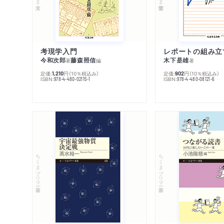
考現学入門
レポートの組み立
今和次郎
藤森照信
木下是雄
著
編
著
定価:
円
（10％税込み）
定価:
円
（10％税込み）
1,210
902
ISBN:
ISBN:
978-4-480-02115-1
978-4-480-08121-6
ちくまプリマー新書
ちくまプリマー新書