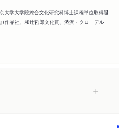
―言語学の時代：一八世紀から一九世紀へ
、東京大学大学院総合文化研究科博士課程単位取得退
語る天使たち
』(作品社、和辻哲郎文化賞、渋沢・クローデル