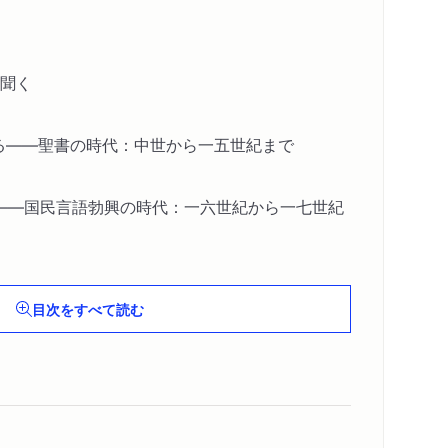
聞く
える――聖書の時代：中世から一五世紀まで
――国民言語勃興の時代：一六世紀から一七世紀
――「自然」創出の時代：一七世紀
目次をすべて読む
―「社会契約」の時代：一七世紀から一八世紀へ
――乱立する言語起源論の時代：一八世紀