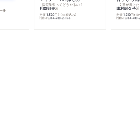
─探究学習ってどうやるの？
─文章が書けた
片岡則夫
津村記久子
著
著
一冊
定価:
円
（10％税込み）
定価:
円
（1
1,320
1,210
ISBN:
ISBN:
978-4-480-25117-6
978-4-480-2