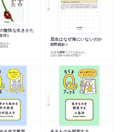
ちくま新書
の愉快な生きかた
栄洋
著
昆虫はなぜ海にいないのか
％税込み）
朝野維起
著
42819-6
定価:
円
（10％税込み）
1,056
ISBN:
978-4-480-07756-1
シリーズ・全集
める作文教室
生きものを探究する