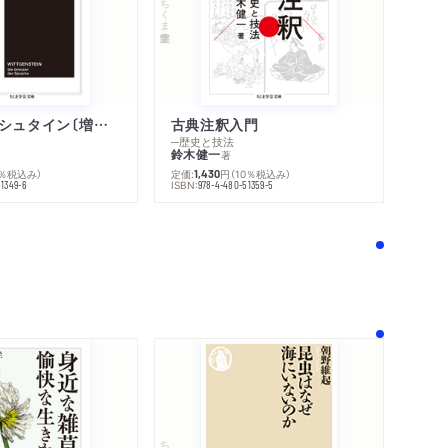
ちくま学芸文庫
ウィトゲンシュタイン〔増補新版〕
古典注釈入門
─歴史と技法
鈴木健一
著
0％税込み）
定価:
円
（10％税込み）
1,430
ISBN:
51349-6
978-4-480-51359-5
！