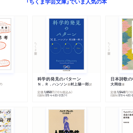
「ちくま学芸文庫」でいま人気の本
ちくま学芸文庫
ちくま学芸文庫
科学的発見のパターン
日本詩歌の
の
Ｎ．Ｒ．ハンソン
村上陽一郎
大岡信
著
訳
著
定価:
円
（10％税込み）
定価:
円
（1
1,650
1,540
ISBN:
ISBN:
978-4-480-51357-1
978-4-480-5