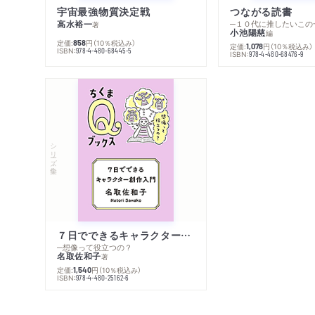
宇宙最強物質決定戦
つながる読書
高水裕一
─１０代に推したいこの
著
小池陽慈
編
定価:
円
（10％税込み）
858
定価:
円
（10％税込み）
1,078
ISBN:
978-4-480-68445-5
ISBN:
978-4-480-68476-9
シリーズ・全集
７日でできるキャラクター創作入門
─想像って役立つの？
名取佐和子
著
定価:
円
（10％税込み）
1,540
ISBN:
978-4-480-25162-6