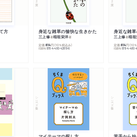
て方
身近な雑草の愉快な生きかた
身近な雑草
三上修
稲垣栄洋
三上修
稲垣
著
著
著
定価:
円
（10％税込み）
定価:
円
（10
814
814
ISBN:
ISBN:
978-4-480-42819-6
978-4-480-
シリーズ・全集
シリーズ・全集
マイテーマの探し方
苦手から始