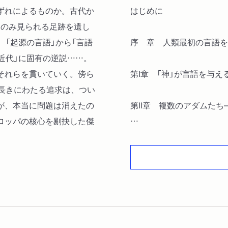
ずれによるものか。古代か
はじめに
にのみ見られる足跡を遺し
、「起源の言語」から「言語
序 章 人類最初の言語を
近代」に固有の逆説……。
それらを貫いていく。傍ら
第Ⅰ章 「神」が言語を与
。長きにわたる追求は、つい
が、本当に問題は消えたの
第Ⅱ章 複数のアダムたち
ロッパの核心を剔抉した傑
第Ⅲ章 人間が言語を作る
第Ⅳ章 起源を証明する―
第Ⅴ章 起源をめぐる闘争