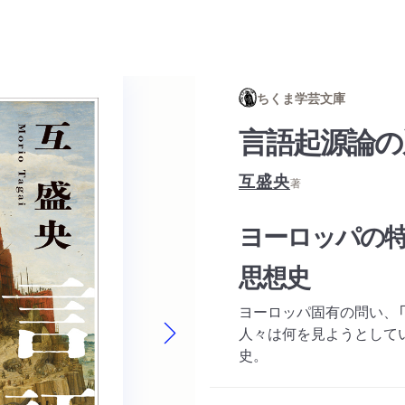
ちくま学芸文庫
言語起源論の
互盛央
著
ヨーロッパの
思想史
ヨーロッパ固有の問い、
人々は何を見ようとして
史。
Next slide