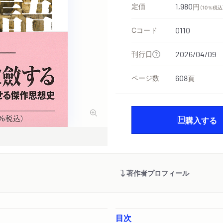
定価
1,980
円
（10％税込
Cコード
0110
刊行日
2026/04/09
ページ数
608
頁
購入する
著作者プロフィール
目次