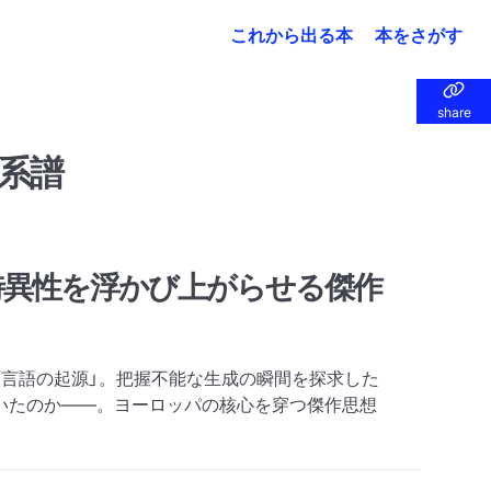
これから出る本
本をさがす
share
share
系譜
特異性を浮かび上がらせる傑作
「言語の起源」。把握不能な生成の瞬間を探求した
いたのか――。ヨーロッパの核心を穿つ傑作思想