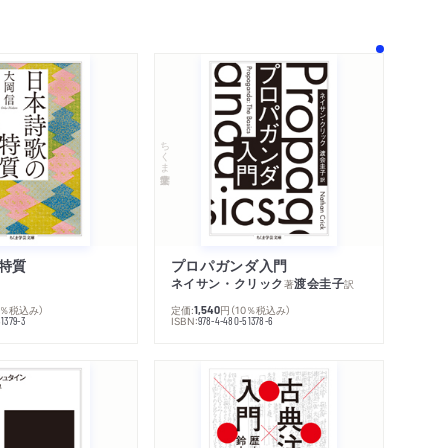
ちくま学芸文庫
特質
プロパガンダ入門
ネイサン・クリック
渡会圭子
著
訳
0％税込み）
定価:
円
（10％税込み）
1,540
ISBN:
1379-3
978-4-480-51378-6
内容紹介・目次
著作者プロフィール
感想をおくる