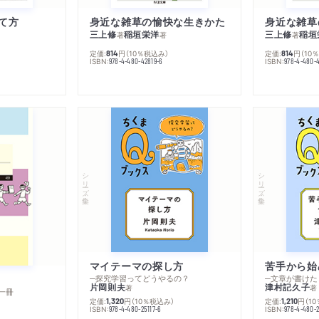
て方
身近な雑草の愉快な生きかた
身近な雑草
三上修
稲垣栄洋
三上修
稲垣
著
著
著
定価:
円
（10％税込み）
定価:
円
（10
814
814
ISBN:
ISBN:
978-4-480-42819-6
978-4-480-
シリーズ・全集
シリーズ・全集
マイテーマの探し方
苦手から始
─探究学習ってどうやるの？
─文章が書けた
片岡則夫
津村記久子
著
著
一冊
定価:
円
（10％税込み）
定価:
円
（1
1,320
1,210
ISBN:
ISBN:
978-4-480-25117-6
978-4-480-2