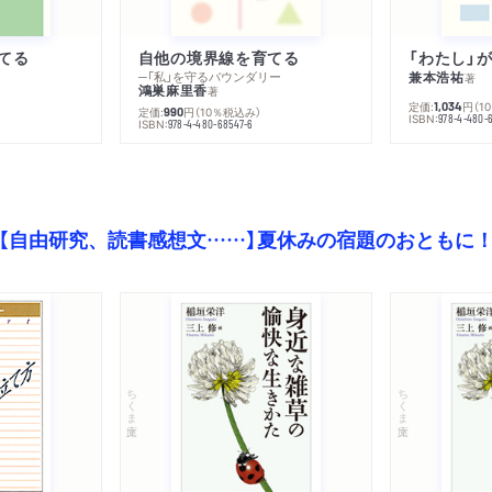
てる
自他の境界線を育てる
─「私」を守るバウンダリー
兼本浩祐
著
鴻巣麻里香
著
定価:
円
（1
1,034
定価:
円
（10％税込み）
990
ISBN:
978-4-480-
ISBN:
978-4-480-68547-6
【自由研究、読書感想文……】夏休みの宿題のおともに
ちくま文庫
ちくま文庫