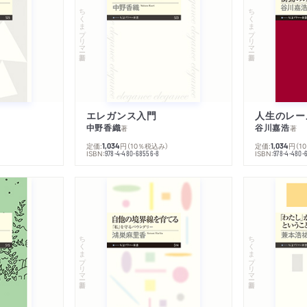
ちくまプリマー新書
ちくまプリマー新書
エレガンス入門
中野香織
谷川嘉浩
著
著
定価:
円
（10％税込み）
定価:
円
（1
1,034
1,034
ISBN:
ISBN:
978-4-480-68556-8
978-4-480-
ちくまプリマー新書
ちくまプリマー新書