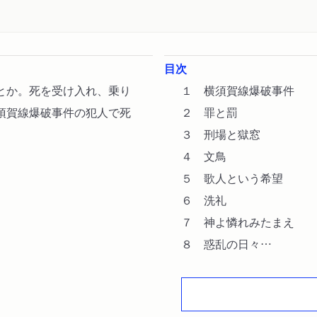
目次
とか。死を受け入れ、乗り
１ 横須賀線爆破事件
須賀線爆破事件の犯人で死
２ 罪と罰
。
３ 刑場と獄窓
４ 文鳥
５ 歌人という希望
６ 洗礼
７ 神よ憐れみたまえ
８ 惑乱の日々
９ 天国と地獄