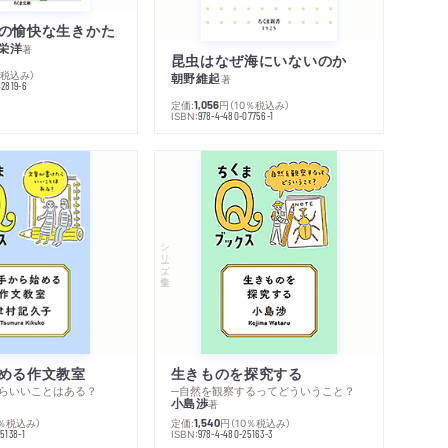
の愉快な生きかた
栄洋
著
昆虫はなぜ海にいないのか
％税込み）
朝野維起
著
42819-6
定価:
円
（10％税込み）
1,056
ISBN:
978-4-480-07756-1
シリーズ・全集
める作文教室
生きものを探究する
らいいことはある？
─自然を観察するってどういうこと？
小島渉
著
0％税込み）
定価:
円
（10％税込み）
1,540
ISBN:
5138-1
978-4-480-25163-3