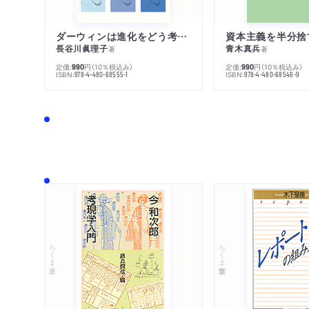
ダーウィンは進化をどう考えたのか
資本主義を半分捨
長谷川眞理子
青木真兵
著
著
定価:
円
（10％税込み）
定価:
円
（10％税込み）
990
990
ISBN:
ISBN:
978-4-480-68555-1
978-4-480-68546-9
ちくま文庫
ちくま学芸文庫