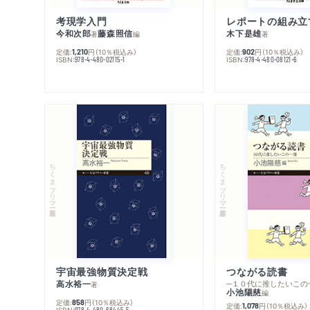
考現学入門
レポートの組み立
今和次郎
藤森照信
木下是雄
著
編
著
定価:
円
（10％税込み）
定価:
円
（10％税込み）
1,210
902
ISBN:
ISBN:
978-4-480-02115-1
978-4-480-08121-6
ちくまプリマー新書
ちくまプリマー新書
宇宙最強物質決定戦
つながる読書
高水裕一
─１０代に推したいこの
著
小池陽慈
編
定価:
円
（10％税込み）
858
定価:
円
（10％税込み）
1,078
ISBN:
978-4-480-68445-5