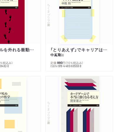
著作者プロフィール
ちくまプリマー新書
感想
感想をおくる
人生のレールを外れる衝動のみつけかた
「とりあえず」でキャリアは決まる
中嶌剛
著
0％税込み）
定価:
円
（10％税込み）
990
ISBN:
68482-0
978-4-480-68559-9
ちくまプリマー新書