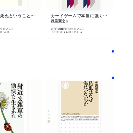
「わたし」が死ぬということの哲学
カードゲームで本当に強くなる考え方
茂里憲之
著
0％税込み）
定価:
円
（10％税込み）
990
ISBN:
68552-0
978-4-480-68535-3
！
ちくま新書