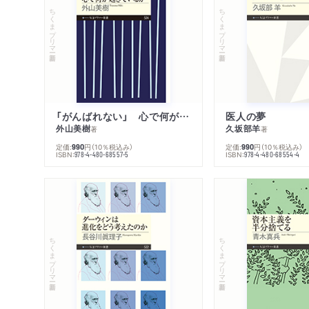
ちくまプリマー新書
ちくまプリマー新書
「がんばれない」 心で何が起きているか
医人の夢
外山美樹
久坂部羊
著
著
定価:
円
（10％税込み）
定価:
円
（10％税込み）
990
990
ISBN:
ISBN:
978-4-480-68557-5
978-4-480-68554-4
ちくまプリマー新書
ちくまプリマー新書