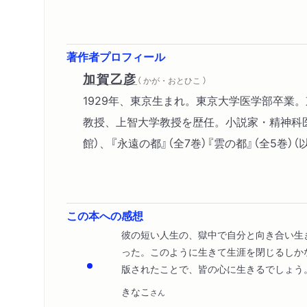
著作者プロフィール
加賀乙彦
（ かが・おとひこ ）
1929年、東京生まれ。東京大学医学部卒
教授、上智大学教授を歴任。小説家・精神科医
館）、『永遠の都』（全7巻）『雲の都』（全5巻
この本への感想
彼の短い人生の、獄中で自分と向き合い生
った。このように生きて生涯を閉じるしか
版されたことで、皆の心に生きるでしょう
きなこ
さん