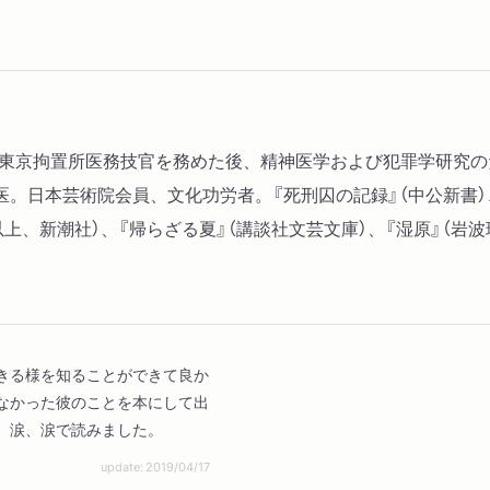
業。東京拘置所医務技官を務めた後、精神医学および犯罪学研究
。日本芸術院会員、文化功労者。『死刑囚の記録』（中公新書）、
）（以上、新潮社）、『帰らざる夏』（講談社文芸文庫）、『湿原』（
きる様を知ることができて良か
なかった彼のことを本にして出
。涙、涙で読みました。
update: 2019/04/17