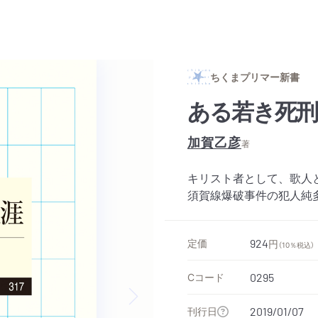
ちくまプリマー新書
ある若き死刑
加賀乙彦
著
キリスト者として、歌人と
須賀線爆破事件の犯人純
定価
924
円
（10％税込）
Cコード
0295
刊行日
2019/01/07
Next slide