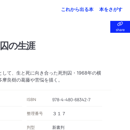
これから出る本
本をさがす
share
share
囚の生涯
して、生と死に向き合った死刑囚・1968年の横
多摩良樹の葛藤や苦悩を描く。
ISBN
978-4-480-68342-7
整理番号
３１７
判型
新書判