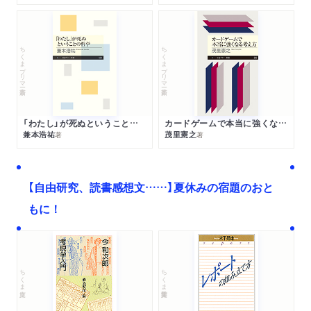
ちくまプリマー新書
ちくまプリマー新書
「わたし」が死ぬということの哲学
カードゲームで本当に強くなる考え方
兼本浩祐
茂里憲之
著
著
【自由研究、読書感想文……】夏休みの宿題のおと
もに！
ちくま文庫
ちくま学芸文庫