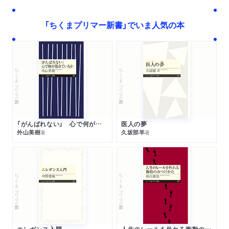
「ちくまプリマー新書」でいま人気の本
ちくまプリマー新書
ちくまプリマー新書
「がんばれない」 心で何が起きているか
医人の夢
外山美樹
久坂部羊
著
著
ちくまプリマー新書
ちくまプリマー新書
エレガンス入門
人生のレールを外れる衝動のみつけかた