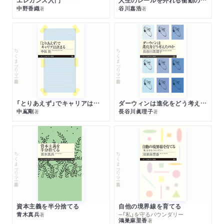
中野香織
谷川嘉浩
著
著
ちくまプリマー新書
ちくまプリマー新書
「とりあえず」でキャリアは決まる
ダーウィンは進化をどう考えたのか
中嶌剛
長谷川眞理子
著
著
ちくまプリマー新書
ちくまプリマー新書
資本主義を半分捨てる
自他の境界線を育てる
青木真兵
─「私」を守るバウンダリー
著
鴻巣麻里香
著