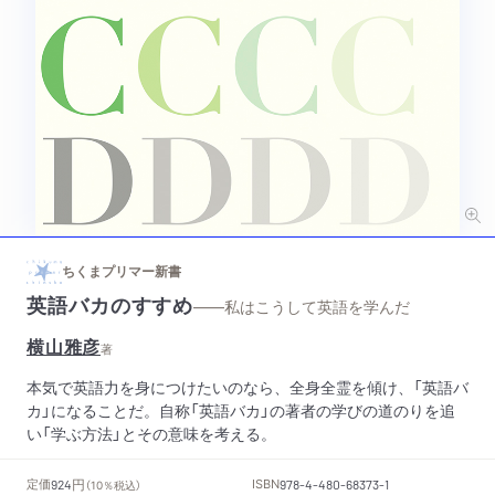
ちくまプリマー新書
英語バカのすすめ
——私はこうして英語を学んだ
横山雅彦
著
本気で英語力を身につけたいのなら、全身全霊を傾け、「英語バ
カ」になることだ。自称「英語バカ」の著者の学びの道のりを追
い「学ぶ方法」とその意味を考える。
円
定価
ISBN
924
（10％税込）
978-4-480-68373-1