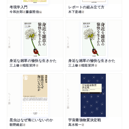
考現学入門
レポートの組み立て方
今和次郎
藤森照信
木下是雄
著
編
著
ちくま文庫
ちくま文庫
身近な雑草の愉快な生きかた
身近な雑草の愉快な生きかた
三上修
稲垣栄洋
三上修
稲垣栄洋
著
著
著
著
ちくまプリマー新書
ちくま新書
昆虫はなぜ海にいないのか
宇宙最強物質決定戦
朝野維起
高水裕一
著
著