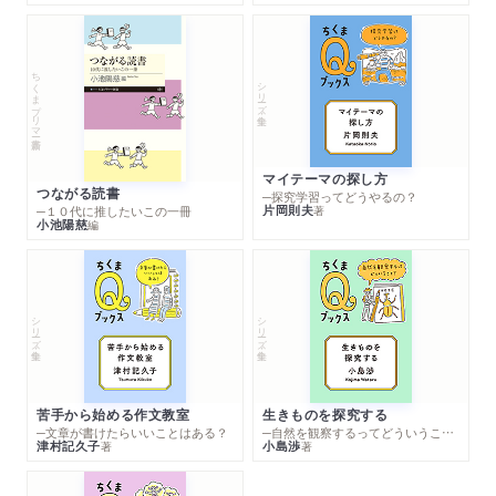
ちくまプリマー新書
シリーズ・全集
マイテーマの探し方
つながる読書
─探究学習ってどうやるの？
片岡則夫
著
─１０代に推したいこの一冊
小池陽慈
編
シリーズ・全集
シリーズ・全集
苦手から始める作文教室
生きものを探究する
─文章が書けたらいいことはある？
─自然を観察するってどういうこと？
津村記久子
小島渉
著
著