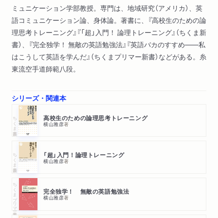
ミュニケーション学部教授。専門は、地域研究（アメリカ）、英
語コミュニケーション論、身体論。著書に、『高校生のための論
理思考トレーニング』『「超」入門！ 論理トレーニング』（ちくま新
書）、『完全独学！ 無敵の英語勉強法』『英語バカのすすめ――私
はこうして英語を学んだ』（ちくまプリマー新書）などがある。糸
東流空手道師範八段。
シリーズ・関連本
ちくま新書
高校生のための論理思考トレーニング
横山雅彦
著
ちくま新書
「超」入門！論理トレーニング
横山雅彦
著
ちくまプリマー新書
完全独学！ 無敵の英語勉強法
横山雅彦
著