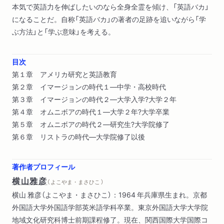
本気で英語力を伸ばしたいのなら全身全霊を傾け、「英語バカ」
になることだ。自称「英語バカ」の著者の足跡を追いながら「学
ぶ方法」と「学ぶ意味」を考える。
目次
第１章 アメリカ研究と英語教育
第２章 イマージョンの時代１―中学・高校時代
第３章 イマージョンの時代２―大学入学?大学２年
第４章 オムニボアの時代１―大学２年?大学卒業
第５章 オムニボアの時代２―研究生?大学院修了
第６章 リストラの時代―大学院修了以後
著作者プロフィール
横山雅彦
（ よこやま・まさひこ ）
横山 雅彦（よこやま・まさひこ）：1964 年兵庫県生まれ。京都
外国語大学外国語学部英米語学科卒業。東京外国語大学大学院
地域文化研究科博士前期課程修了。現在、関西国際大学国際コ