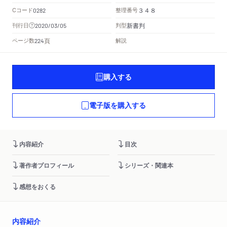
Cコード
整理番号
0282
３４８
新書判
刊行日
判型
2020/03/05
頁
ページ数
解説
224
購入する
電子版を購入する
内容紹介
目次
著作者プロフィール
シリーズ・関連本
感想をおくる
内容紹介