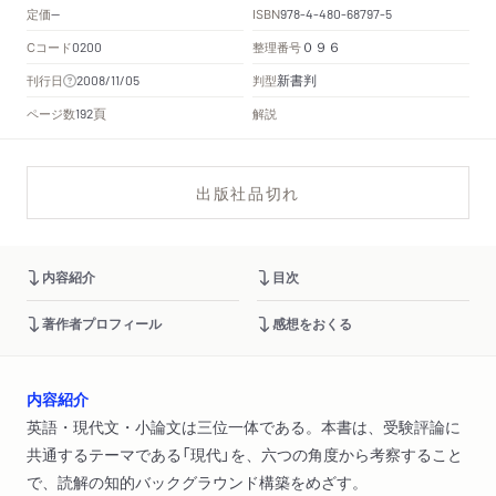
定価
ISBN
--
978-4-480-68797-5
Cコード
整理番号
0200
０９６
新書判
刊行日
判型
2008/11/05
頁
ページ数
解説
192
出版社品切れ
内容紹介
目次
著作者プロフィール
感想をおくる
内容紹介
英語・現代文・小論文は三位一体である。本書は、受験評論に
共通するテーマである「現代」を、六つの角度から考察すること
で、読解の知的バックグラウンド構築をめざす。