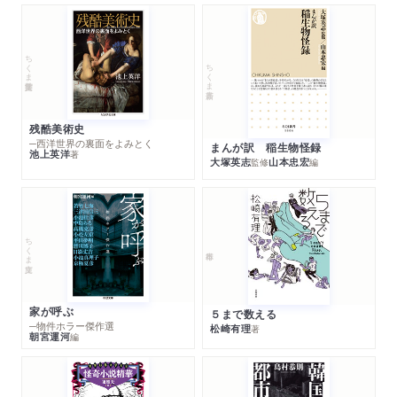
ちくま学芸文庫
ちくま新書
残酷美術史
─西洋世界の裏面をよみとく
まんが訳 稲生物怪録
池上英洋
著
大塚英志
山本忠宏
監修
編
ちくま文庫
家が呼ぶ
５まで数える
─物件ホラー傑作選
松崎有理
著
朝宮運河
編