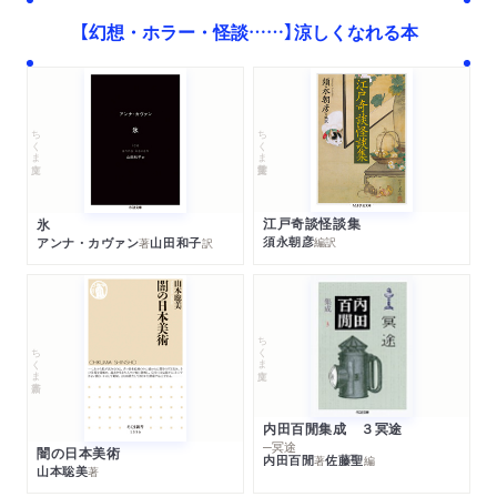
【幻想・ホラー・怪談……】涼しくなれる本
ちくま学芸文庫
ちくま文庫
江戸奇談怪談集
氷
須永朝彦
アンナ・カヴァン
山田和子
編訳
著
訳
ちくま文庫
ちくま新書
内田百閒集成 ３冥途
─冥途
闇の日本美術
内田百閒
佐藤聖
著
編
山本聡美
著