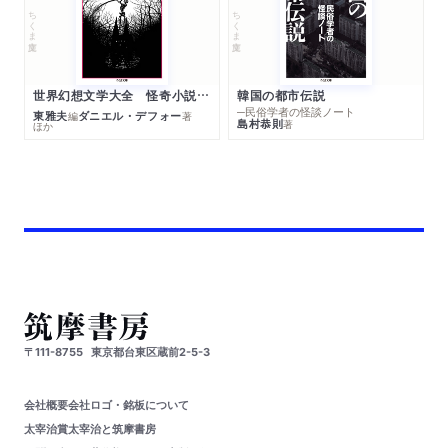
ちくま文庫
ちくま文庫
世界幻想文学大全 怪奇小説精華
韓国の都市伝説
─民俗学者の怪談ノート
東雅夫
ダニエル・デフォー
編
著
島村恭則
著
ほか
〒111-8755
東京都台東区蔵前2-5-3
会社概要
会社ロゴ・銘板について
太宰治賞
太宰治と筑摩書房