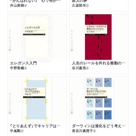
「がんばれない」 心で何が起きているか
医人の夢
外山美樹
久坂部羊
著
著
ちくまプリマー新書
ちくまプリマー新書
エレガンス入門
人生のレールを外れる衝動のみつけかた
中野香織
谷川嘉浩
著
著
ちくまプリマー新書
ちくまプリマー新書
「とりあえず」でキャリアは決まる
ダーウィンは進化をどう考えたのか
中嶌剛
長谷川眞理子
著
著