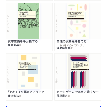
ちくまプリマー新書
ちくまプリマー新書
資本主義を半分捨てる
自他の境界線を育てる
青木真兵
─「私」を守るバウンダリー
著
鴻巣麻里香
著
ちくまプリマー新書
ちくまプリマー新書
「わたし」が死ぬということの哲学
カードゲームで本当に強くなる考え方
兼本浩祐
茂里憲之
著
著