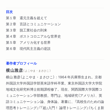
目次
第１章 還元主義を超えて
第２章 言語とコミュニケーション
第３章 脱工業社会の到来
第４章 ポストコロニアルな世界史
第５章 アメリカ化する世界
第６章 現代民主主義の逆説
著作者プロフィール
横山雅彦
（ よこやま・まさひこ ）
横山 雅彦（よこやま・まさひこ）：1964 年兵庫県生まれ。京都
外国語大学外国語学部英米語学科卒業。東京外国語大学大学院
地域文化研究科博士前期課程修了。現在、関西国際大学国際コ
ミュニケーション学部教授。専門は、地域研究（アメリカ）、英
語コミュニケーション論、身体論。著書に、『高校生のための論
理思考トレーニング』『「超」入門！ 論理トレーニング』（ちくま新