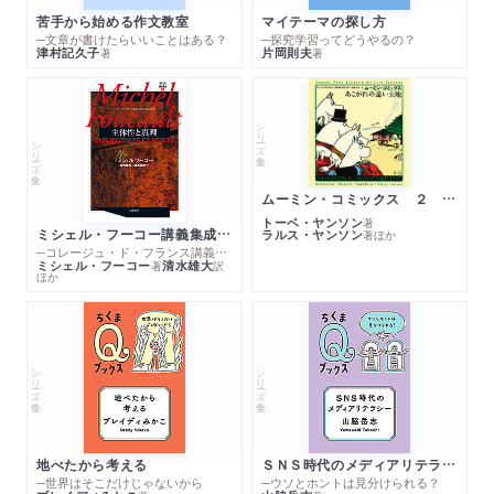
苦手から始める作文教室
マイテーマの探し方
─文章が書けたらいいことはある？
─探究学習ってどうやるの？
津村記久子
片岡則夫
著
著
シリーズ・全集
シリーズ・全集
ムーミン・コミックス ２ あこがれの遠い土地
トーベ・ヤンソン
著
ミシェル・フーコー講義集成１０ 主体性と真理
ラルス・ヤンソン
著
ほか
─コレージュ・ド・フランス講義１９８０－１９８１年度
ミシェル・フーコー
清水雄大
著
訳
ほか
シリーズ・全集
シリーズ・全集
地べたから考える
ＳＮＳ時代のメディアリテラシー
─世界はそこだけじゃないから
─ウソとホントは見分けられる？