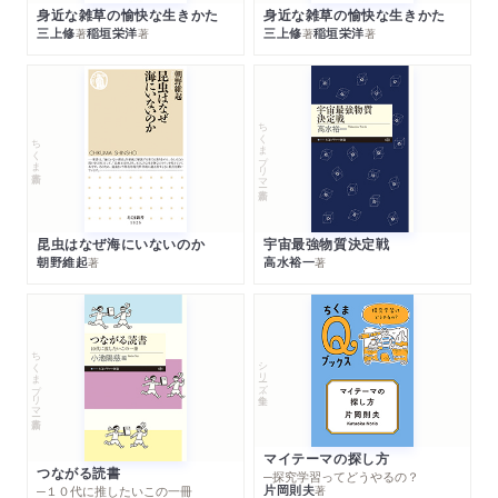
身近な雑草の愉快な生きかた
身近な雑草の愉快な生きかた
三上修
稲垣栄洋
三上修
稲垣栄洋
著
著
著
著
ちくまプリマー新書
ちくま新書
昆虫はなぜ海にいないのか
宇宙最強物質決定戦
朝野維起
高水裕一
著
著
ちくまプリマー新書
シリーズ・全集
マイテーマの探し方
つながる読書
─探究学習ってどうやるの？
片岡則夫
著
─１０代に推したいこの一冊