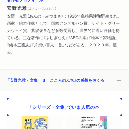
安野光雅
（ あんの・みつまさ ）
安野 光雅（あんの・みつまさ）：1926年島根県津和野生まれ。
画家・絵本作家として、国際アンデルセン賞、ケイト・グリー
ナウェイ賞、紫綬褒章など多数受賞し、世界的に高い評価を得
ている。主な著作に『ふしぎなえ』『ABCの本』『繪本平家物語』
『繪本三國志』『片想い百人一首』などがある。２０２０年、逝
去。
『安野光雅・文集 ３ こころのふち』の感想をおくる
「シリーズ・全集」でいま人気の本