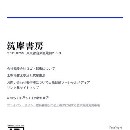
〒111-8755
東京都台東区蔵前2-5-3
会社概要
会社ロゴ・銘板について
太宰治賞
太宰治と筑摩書房
お問い合わせ
著作権について
出版目録
ソーシャルメディア
リンク集
サイトマップ
webちくま
ちくまの教科書
プライバシーポリシー
教科書採択の公正確保に関する基本方針
免責事項
PageTop