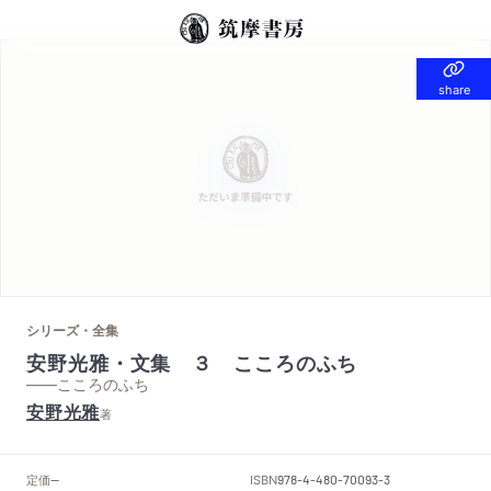
share
share
シリーズ・全集
安野光雅・文集 ３ こころのふち
——こころのふち
安野光雅
著
定価
ISBN
--
978-4-480-70093-3