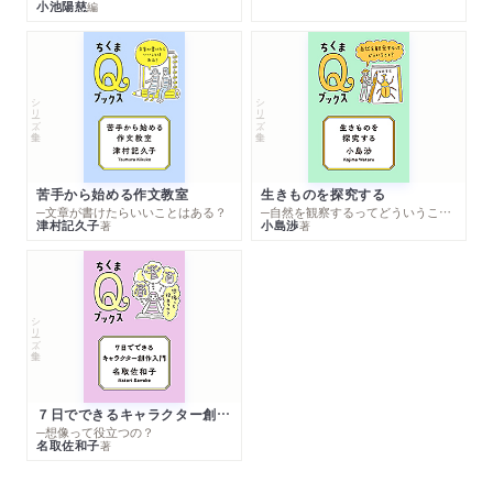
小池陽慈
編
シリーズ・全集
シリーズ・全集
苦手から始める作文教室
生きものを探究する
─文章が書けたらいいことはある？
─自然を観察するってどういうこと？
津村記久子
小島渉
著
著
シリーズ・全集
７日でできるキャラクター創作入門
─想像って役立つの？
名取佐和子
著