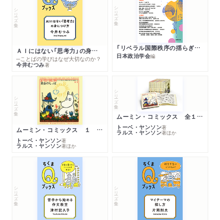
シリーズ・全集
シリーズ・全集
「リベラル国際秩序の揺らぎ」再考 年報政治学２０２６‐Ⅰ
ＡＩにはない「思考力」の身につけ方
日本政治学会
編
─ことばの学びはなぜ大切なのか？
今井むつみ
著
シリーズ・全集
シリーズ・全集
ムーミン・コミックス 全１４巻セット
トーベ・ヤンソン
著
ムーミン・コミックス １ 黄金のしっぽ
ラルス・ヤンソン
著
ほか
トーベ・ヤンソン
著
ラルス・ヤンソン
著
ほか
シリーズ・全集
シリーズ・全集