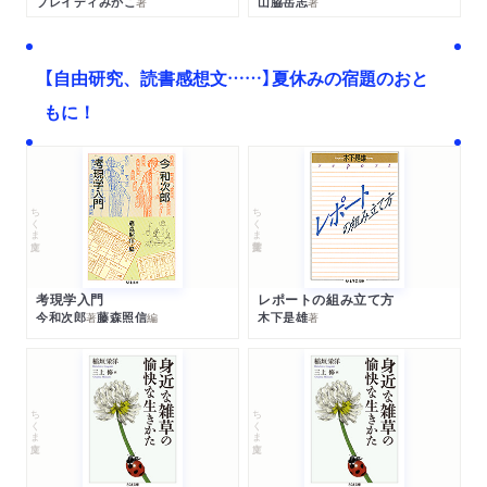
ブレイディみかこ
山脇岳志
著
著
【自由研究、読書感想文……】夏休みの宿題のおと
もに！
ちくま文庫
ちくま学芸文庫
考現学入門
レポートの組み立て方
今和次郎
藤森照信
木下是雄
著
編
著
ちくま文庫
ちくま文庫