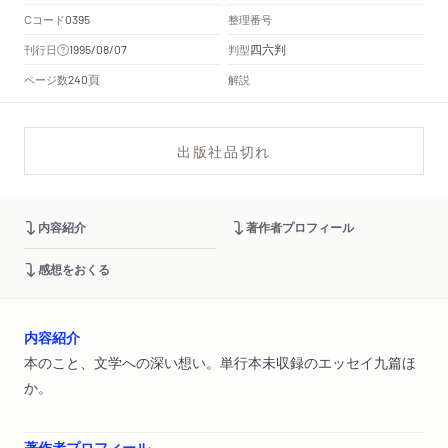
Cコード
整理番号
0395
四六判
刊行日
判型
1995/08/07
頁
ページ数
解説
240
出版社品切れ
内容紹介
著作者プロフィール
感想をおくる
内容紹介
本のこと、文学への深い想い。単行本未収録のエッセイ九篇ほ
か。
著作者プロフィール