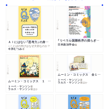
シリーズ・全集
シリーズ・全集
「リベラル国際秩序の揺らぎ」再考 年報政治学２０２６‐Ⅰ
ＡＩにはない「思考力」の身につけ方
日本政治学会
編
─ことばの学びはなぜ大切なのか？
今井むつみ
著
シリーズ・全集
シリーズ・全集
ムーミン・コミックス 全１４巻セット
トーベ・ヤンソン
著
ムーミン・コミックス １ 黄金のしっぽ
ラルス・ヤンソン
著
ほか
トーベ・ヤンソン
著
ラルス・ヤンソン
著
ほか