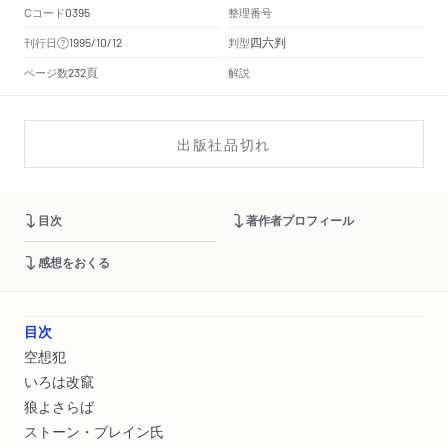
Cコード
整理番号
0395
四六判
刊行日
判型
1995/10/12
頁
ページ数
解説
232
出版社品切れ
目次
著作者プロフィール
感想をおくる
目次
空想犯
いろは改竄
狼よさらば
ストーン・ブレイン氏