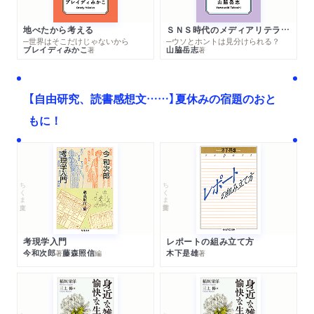
地べたから考える
ＳＮＳ時代のメディアリテラシー
─世界はそこだけじゃないから
─ウソとホントは見分けられる？
ブレイディみかこ
山脇岳志
著
著
【自由研究、読書感想文……】夏休みの宿題のおと
もに！
ちくま文庫
ちくま学芸文庫
考現学入門
レポートの組み立て方
今和次郎
藤森照信
木下是雄
著
編
著