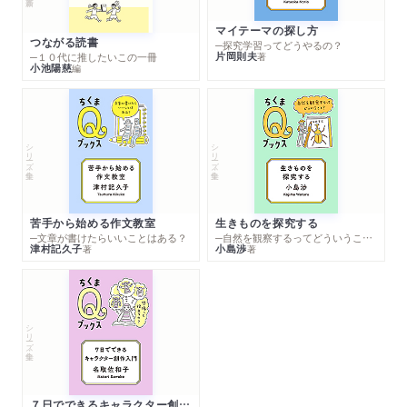
マイテーマの探し方
つながる読書
─探究学習ってどうやるの？
片岡則夫
著
─１０代に推したいこの一冊
小池陽慈
編
シリーズ・全集
シリーズ・全集
苦手から始める作文教室
生きものを探究する
─文章が書けたらいいことはある？
─自然を観察するってどういうこと？
津村記久子
小島渉
著
著
シリーズ・全集
７日でできるキャラクター創作入門