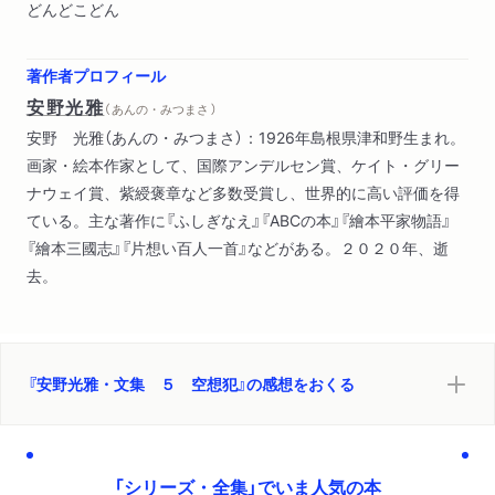
どんどこどん
著作者プロフィール
安野光雅
（ あんの・みつまさ ）
安野 光雅（あんの・みつまさ）：1926年島根県津和野生まれ。
画家・絵本作家として、国際アンデルセン賞、ケイト・グリー
ナウェイ賞、紫綬褒章など多数受賞し、世界的に高い評価を得
ている。主な著作に『ふしぎなえ』『ABCの本』『繪本平家物語』
『繪本三國志』『片想い百人一首』などがある。２０２０年、逝
去。
『安野光雅・文集 ５ 空想犯』の感想をおくる
「シリーズ・全集」でいま人気の本