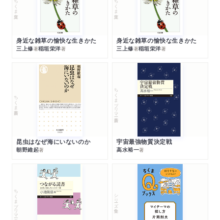
ちくま文庫
ちくま文庫
身近な雑草の愉快な生きかた
身近な雑草の愉快な生きかた
三上修
稲垣栄洋
三上修
稲垣栄洋
著
著
著
著
ちくまプリマー新書
ちくま新書
昆虫はなぜ海にいないのか
宇宙最強物質決定戦
朝野維起
高水裕一
著
著
ちくまプリマー新書
シリーズ・全集