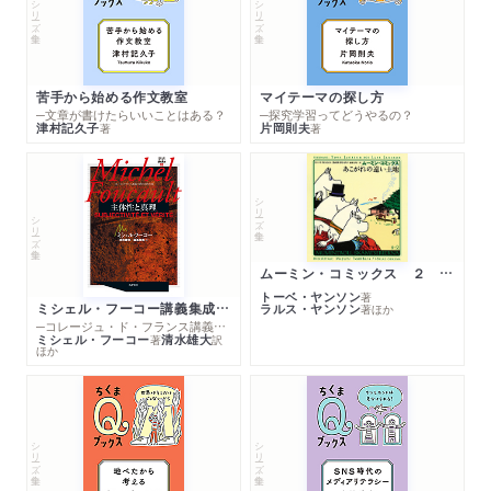
シリーズ・全集
シリーズ・全集
苦手から始める作文教室
マイテーマの探し方
─文章が書けたらいいことはある？
─探究学習ってどうやるの？
津村記久子
片岡則夫
著
著
シリーズ・全集
シリーズ・全集
ムーミン・コミックス ２ あこがれの遠い土地
トーベ・ヤンソン
著
ミシェル・フーコー講義集成１０ 主体性と真理
ラルス・ヤンソン
著
ほか
─コレージュ・ド・フランス講義１９８０－１９８１年度
ミシェル・フーコー
清水雄大
著
訳
ほか
シリーズ・全集
シリーズ・全集