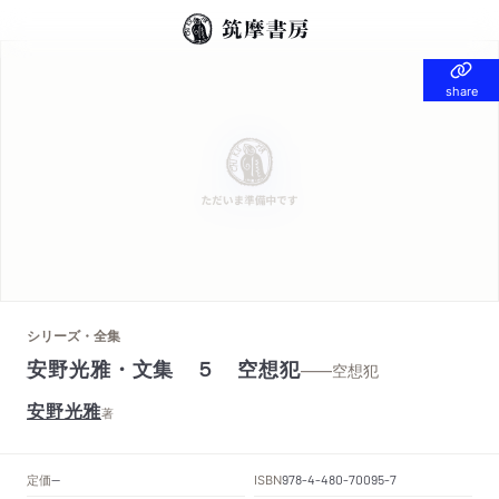
share
share
シリーズ・全集
安野光雅・文集 ５ 空想犯
——空想犯
安野光雅
著
定価
ISBN
--
978-4-480-70095-7