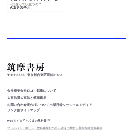
─想像って役立つの？
名取佐和子
著
〒111-8755
東京都台東区蔵前2-5-3
会社概要
会社ロゴ・銘板について
太宰治賞
太宰治と筑摩書房
お問い合わせ
著作権について
出版目録
ソーシャルメディア
リンク集
サイトマップ
webちくま
ちくまの教科書
プライバシーポリシー
教科書採択の公正確保に関する基本方針
免責事項