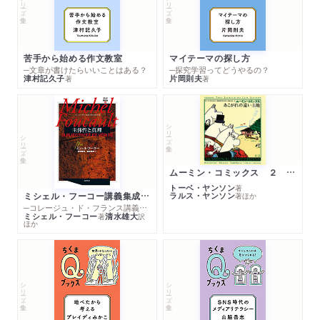
シリーズ・全集
シリーズ・全集
苦手から始める作文教室
マイテーマの探し方
─文章が書けたらいいことはある？
─探究学習ってどうやるの？
津村記久子
片岡則夫
著
著
シリーズ・全集
シリーズ・全集
ムーミン・コミックス ２ あこがれの遠い土地
トーベ・ヤンソン
著
ミシェル・フーコー講義集成１０ 主体性と真理
ラルス・ヤンソン
著
ほか
─コレージュ・ド・フランス講義１９８０－１９８１年度
ミシェル・フーコー
清水雄大
著
訳
ほか
シリーズ・全集
シリーズ・全集