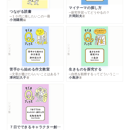
マイテーマの探し方
つながる読書
─探究学習ってどうやるの？
片岡則夫
著
─１０代に推したいこの一冊
小池陽慈
編
シリーズ・全集
シリーズ・全集
苦手から始める作文教室
生きものを探究する
─文章が書けたらいいことはある？
─自然を観察するってどういうこと？
津村記久子
小島渉
著
著
シリーズ・全集
７日でできるキャラクター創作入門