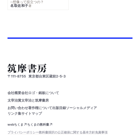
─想像って役立つの？
名取佐和子
著
〒111-8755
東京都台東区蔵前2-5-3
会社概要
会社ロゴ・銘板について
太宰治賞
太宰治と筑摩書房
お問い合わせ
著作権について
出版目録
ソーシャルメディア
リンク集
サイトマップ
webちくま
ちくまの教科書
プライバシーポリシー
教科書採択の公正確保に関する基本方針
免責事項