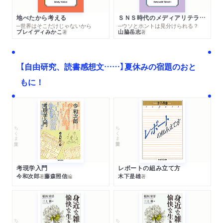
地べたから考える
ＳＮＳ時代のメディアリテラシー
─世界はそこだけじゃないから
─ウソとホントは見分けられる？
ブレイディみかこ
山脇岳志
著
著
【自由研究、読書感想文……】夏休みの宿題のおと
もに！
ちくま文庫
ちくま学芸文庫
考現学入門
レポートの組み立て方
今和次郎
藤森照信
木下是雄
著
編
著
ちくま文庫
ちくま文庫