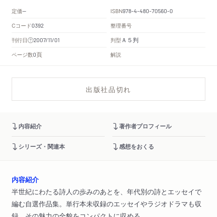
定価
ISBN
--
978-4-480-70560-0
Cコード
整理番号
0392
Ａ５判
刊行日
判型
2007/11/01
頁
ページ数
解説
0
出版社品切れ
内容紹介
著作者プロフィール
シリーズ・関連本
感想をおくる
内容紹介
半世紀にわたる詩人の歩みのあとを、年代別の詩とエッセイで
編む自選作品集。単行本未収録のエッセイやラジオドラマも収
録。その魅力の全貌をコンパクトに収める。