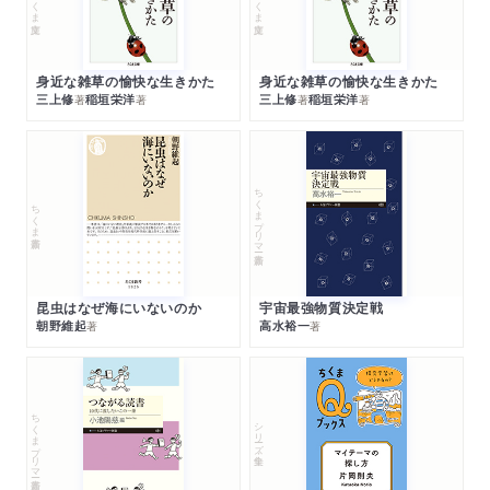
身近な雑草の愉快な生きかた
身近な雑草の愉快な生きかた
三上修
稲垣栄洋
三上修
稲垣栄洋
著
著
著
著
ちくまプリマー新書
ちくま新書
昆虫はなぜ海にいないのか
宇宙最強物質決定戦
朝野維起
高水裕一
著
著
ちくまプリマー新書
シリーズ・全集