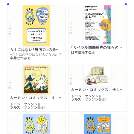
シリーズ・全集
シリーズ・全集
「リベラル国際秩序の揺らぎ」再考 年報政治学２０２６‐Ⅰ
ＡＩにはない「思考力」の身につけ方
日本政治学会
編
─ことばの学びはなぜ大切なのか？
今井むつみ
著
シリーズ・全集
シリーズ・全集
ムーミン・コミックス 全１４巻セット
トーベ・ヤンソン
著
ムーミン・コミックス １ 黄金のしっぽ
ラルス・ヤンソン
著
ほか
トーベ・ヤンソン
著
ラルス・ヤンソン
著
ほか