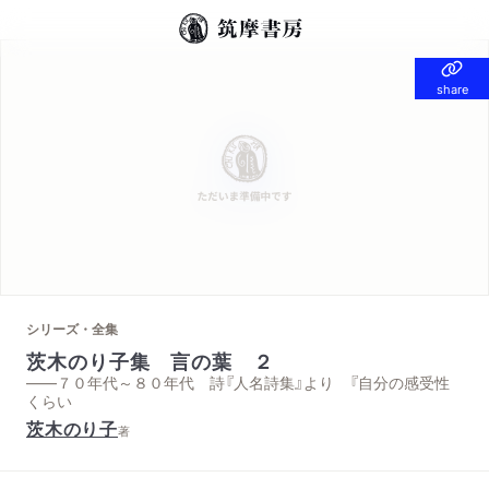
share
share
シリーズ・全集
茨木のり子集 言の葉 ２
——７０年代～８０年代 詩『人名詩集』より 『自分の感受性
くらい
茨木のり子
著