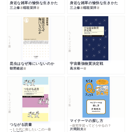
身近な雑草の愉快な生きかた
身近な雑草の愉快な生きかた
三上修
稲垣栄洋
三上修
稲垣栄洋
著
著
著
著
ちくまプリマー新書
ちくま新書
昆虫はなぜ海にいないのか
宇宙最強物質決定戦
朝野維起
高水裕一
著
著
ちくまプリマー新書
シリーズ・全集
マイテーマの探し方
つながる読書
─探究学習ってどうやるの？
片岡則夫
著
─１０代に推したいこの一冊