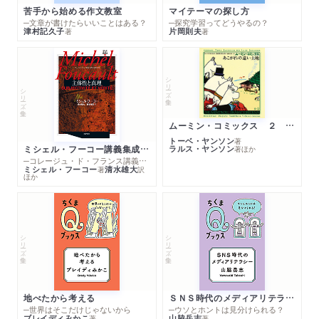
苦手から始める作文教室
マイテーマの探し方
─文章が書けたらいいことはある？
─探究学習ってどうやるの？
津村記久子
片岡則夫
著
著
シリーズ・全集
シリーズ・全集
ムーミン・コミックス ２ あこがれの遠い土地
トーベ・ヤンソン
著
ミシェル・フーコー講義集成１０ 主体性と真理
ラルス・ヤンソン
著
ほか
─コレージュ・ド・フランス講義１９８０－１９８１年度
ミシェル・フーコー
清水雄大
著
訳
ほか
シリーズ・全集
シリーズ・全集
地べたから考える
ＳＮＳ時代のメディアリテラシー
─世界はそこだけじゃないから
─ウソとホントは見分けられる？
ブレイディみかこ
山脇岳志
著
著