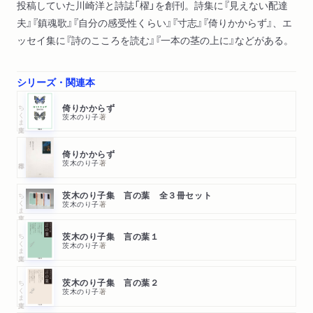
投稿していた川崎洋と詩誌「櫂」を創刊。詩集に『見えない配達
夫』『鎮魂歌』『自分の感受性くらい』『寸志』『倚りかからず』、エ
ッセイ集に『詩のこころを読む』『一本の茎の上に』などがある。
シリーズ・関連本
ちくま文庫
倚りかからず
茨木のり子
著
倚りかからず
茨木のり子
著
ちくま文庫
茨木のり子集 言の葉 全３冊セット
茨木のり子
著
ちくま文庫
茨木のり子集 言の葉１
茨木のり子
著
ちくま文庫
茨木のり子集 言の葉２
茨木のり子
著