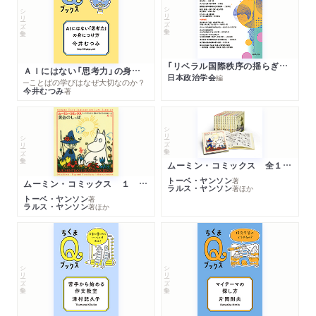
シリーズ・全集
シリーズ・全集
「リベラル国際秩序の揺らぎ」再考 年報政治学２０２６‐Ⅰ
ＡＩにはない「思考力」の身につけ方
日本政治学会
編
─ことばの学びはなぜ大切なのか？
今井むつみ
著
シリーズ・全集
シリーズ・全集
ムーミン・コミックス 全１４巻セット
トーベ・ヤンソン
著
ムーミン・コミックス １ 黄金のしっぽ
ラルス・ヤンソン
著
ほか
トーベ・ヤンソン
著
ラルス・ヤンソン
著
ほか
シリーズ・全集
シリーズ・全集