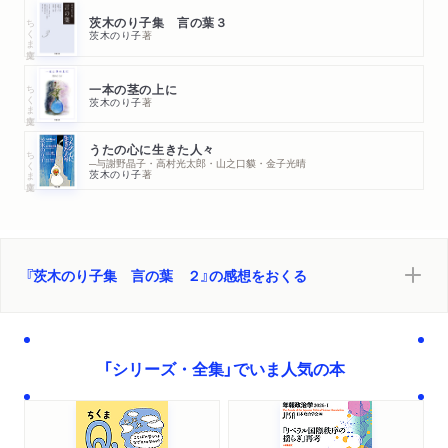
ちくま文庫
茨木のり子集 言の葉３
茨木のり子
著
ちくま文庫
一本の茎の上に
茨木のり子
著
うたの心に生きた人々
ちくま文庫
─与謝野晶子・高村光太郎・山之口貘・金子光晴
茨木のり子
著
『茨木のり子集 言の葉 ２』の感想をおくる
「シリーズ・全集」でいま人気の本