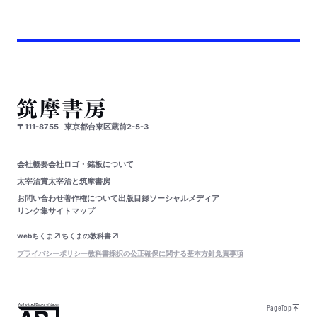
〒111-8755
東京都台東区蔵前2-5-3
会社概要
会社ロゴ・銘板について
太宰治賞
太宰治と筑摩書房
お問い合わせ
著作権について
出版目録
ソーシャルメディア
リンク集
サイトマップ
webちくま
ちくまの教科書
プライバシーポリシー
教科書採択の公正確保に関する基本方針
免責事項
PageTop