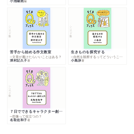
小池陽慈
編
シリーズ・全集
シリーズ・全集
苦手から始める作文教室
生きものを探究する
─文章が書けたらいいことはある？
─自然を観察するってどういうこと？
津村記久子
小島渉
著
著
シリーズ・全集
７日でできるキャラクター創作入門
─想像って役立つの？
名取佐和子
著