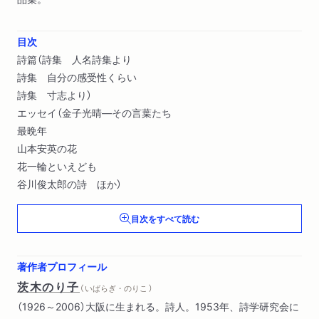
目次
詩篇（詩集 人名詩集より
詩集 自分の感受性くらい
詩集 寸志より）
エッセイ（金子光晴―その言葉たち
最晩年
山本安英の花
花一輪といえども
谷川俊太郎の詩 ほか）
目次をすべて読む
著作者プロフィール
茨木のり子
（ いばらぎ・のりこ ）
（1926～2006）大阪に生まれる。詩人。1953年、詩学研究会に