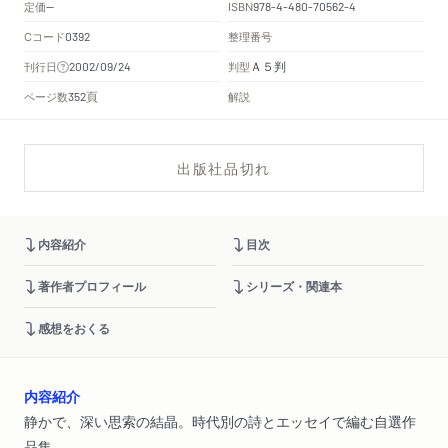
定価
ISBN
--
978-4-480-70562-4
Cコード
整理番号
0392
Ａ５判
刊行日
判型
2002/09/24
頁
ページ数
解説
352
出版社品切れ
内容紹介
目次
著作者プロフィール
シリーズ・関連本
感想をおくる
内容紹介
静かで、深い思索の結晶。時代別の詩とエッセイで編む自選作
品集。