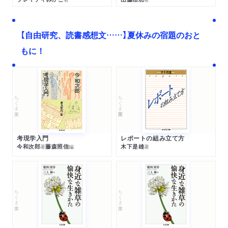
【自由研究、読書感想文……】夏休みの宿題のおと
もに！
ちくま文庫
ちくま学芸文庫
考現学入門
レポートの組み立て方
今和次郎
藤森照信
木下是雄
著
編
著
ちくま文庫
ちくま文庫