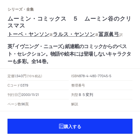
シリーズ・全集
ムーミン・コミックス ５ ムーミン谷のクリ
スマス
トーベ・ヤンソン
ラルス・ヤンソン
冨原眞弓
著
著
訳
英「イヴニング・ニューズ」紙連載のコミックからのベス
ト・セレクション。物語や絵本には登場しないキャラクタ
ーも多彩。全14巻。
円
定価
ISBN
1,540
（10％税込）
978-4-480-77045-5
Cコード
整理番号
0379
Ｂ５変判
刊行日
判型
2000/11/21
頁
ページ数
解説
96
購入する