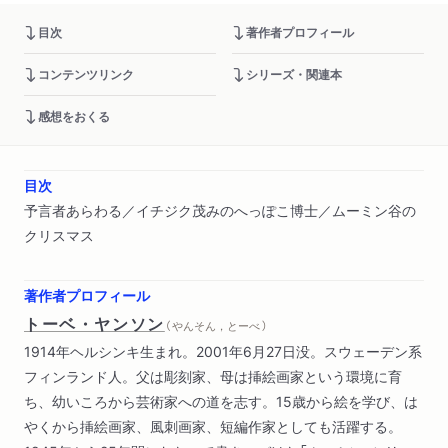
目次
著作者プロフィール
コンテンツリンク
シリーズ・関連本
感想をおくる
目次
予言者あらわる／イチジク茂みのへっぽこ博士／ムーミン谷の
クリスマス
著作者プロフィール
トーベ・ヤンソン
（ やんそん，とーべ ）
1914年ヘルシンキ生まれ。2001年6月27日没。スウェーデン系
フィンランド人。父は彫刻家、母は挿絵画家という環境に育
ち、幼いころから芸術家への道を志す。15歳から絵を学び、は
やくから挿絵画家、風刺画家、短編作家としても活躍する。