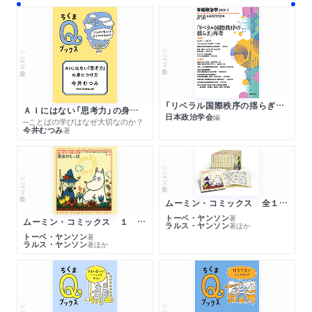
シリーズ・全集
シリーズ・全集
「リベラル国際秩序の揺らぎ」再考 年報政治学２０２６‐Ⅰ
ＡＩにはない「思考力」の身につけ方
日本政治学会
編
─ことばの学びはなぜ大切なのか？
今井むつみ
著
シリーズ・全集
シリーズ・全集
ムーミン・コミックス 全１４巻セット
トーベ・ヤンソン
著
ムーミン・コミックス １ 黄金のしっぽ
ラルス・ヤンソン
著
ほか
トーベ・ヤンソン
著
ラルス・ヤンソン
著
ほか
シリーズ・全集
シリーズ・全集