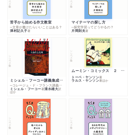
苦手から始める作文教室
マイテーマの探し方
─文章が書けたらいいことはある？
─探究学習ってどうやるの？
津村記久子
片岡則夫
著
著
シリーズ・全集
シリーズ・全集
ムーミン・コミックス ２ あこがれの遠い土地
トーベ・ヤンソン
著
ミシェル・フーコー講義集成１０ 主体性と真理
ラルス・ヤンソン
著
ほか
─コレージュ・ド・フランス講義１９８０－１９８１年度
ミシェル・フーコー
清水雄大
著
訳
ほか
シリーズ・全集
シリーズ・全集