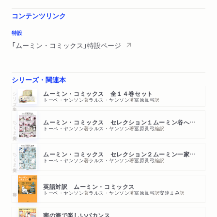
コンテンツリンク
特設
「ムーミン・コミックス」特設ページ
シリーズ・関連本
シリーズ・全集
ムーミン・コミックス 全１４巻セット
トーベ・ヤンソン
著
ラルス・ヤンソン
著
冨原眞弓
訳
ちくま文庫
ムーミン・コミックス セレクション１ムーミン谷へようこそ
トーベ・ヤンソン
著
ラルス・ヤンソン
著
冨原眞弓
編訳
ちくま文庫
ムーミン・コミックス セレクション２ムーミン一家のふしぎな旅
トーベ・ヤンソン
著
ラルス・ヤンソン
著
冨原眞弓
編訳
英語対訳 ムーミン・コミックス
トーベ・ヤンソン
著
ラルス・ヤンソン
著
冨原眞弓
訳
安達まみ
訳
南の海で楽しいバカンス