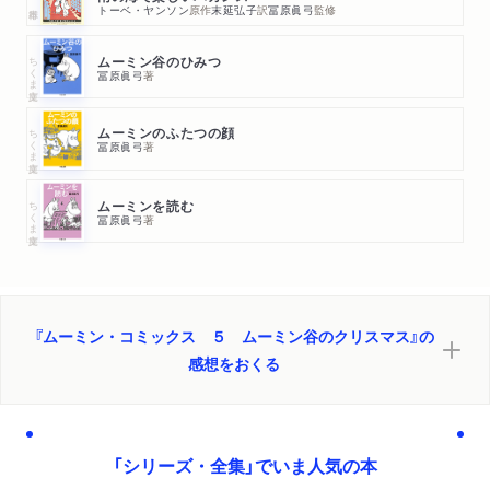
トーベ・ヤンソン
原作
末延弘子
訳
冨原眞弓
監修
ちくま文庫
ムーミン谷のひみつ
冨原眞弓
著
ちくま文庫
ムーミンのふたつの顔
冨原眞弓
著
ちくま文庫
ムーミンを読む
冨原眞弓
著
『ムーミン・コミックス ５ ムーミン谷のクリスマス』の
感想をおくる
「シリーズ・全集」でいま人気の本