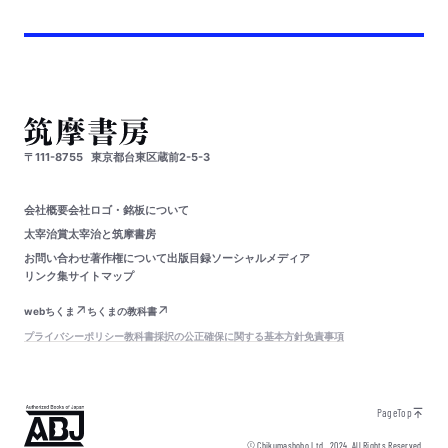
〒111-8755
東京都台東区蔵前2-5-3
会社概要
会社ロゴ・銘板について
太宰治賞
太宰治と筑摩書房
お問い合わせ
著作権について
出版目録
ソーシャルメディア
リンク集
サイトマップ
webちくま
ちくまの教科書
プライバシーポリシー
教科書採択の公正確保に関する基本方針
免責事項
PageTop
© Chikumashobo Ltd.
2024
All Rights Reserved.