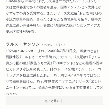
1945年から25年間にわたって書きつづけた「ムーミン」シリー
ズは世界各国で多くの読者を生み、国際アンデルセン大賞ほか
かずかずの賞を受賞する。またシリーズ完結後「おとな向け」の
小説の執筆を始め、まったくあらたな境地を切り拓き、独特の
作風に高い評価を得た。著書に『彫刻家の娘』『少女ソフィアの
夏』(講談社）他多数。
ラルス・ヤンソン
（ やんそん，らるす ）
1926年ヘルシンキ生まれ。2000年7月31日没。15歳のときに
冒険小説『トルトゥーガの冒険』でデビュー。『支配者』『ぼく自
身が心配の種』『家族うちの死』『5000ポンド』などの推理小説や
ピカレスク小説を発表した。姉のトーべを助けてムーミン・コ
ミックスを軌道に乗せたあと、1960年から1974年まではひと
りで連載を続けた。1990年制作のＴＶアニメシリーズ「楽しい
ムーミン一家」では、企画から制作にいたるまで監修者として関
わった。
もっと見る