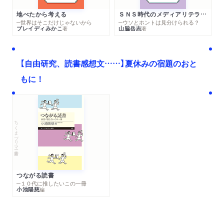
地べたから考える
ＳＮＳ時代のメディアリテラシー
─世界はそこだけじゃないから
─ウソとホントは見分けられる？
ブレイディみかこ
山脇岳志
著
著
【自由研究、読書感想文……】夏休みの宿題のおと
もに！
ちくまプリマー新書
つながる読書
─１０代に推したいこの一冊
小池陽慈
編