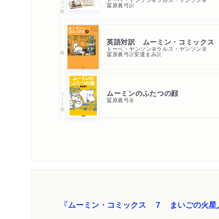
冨原眞弓
訳
英語対訳 ムーミン・コミックス
トーベ・ヤンソン
ラルス・ヤンソン
著
著
冨原眞弓
安達まみ
訳
訳
ムーミンのふたつの顔
ちくま文庫
冨原眞弓
著
『ムーミン・コミックス ７ まいごの火星