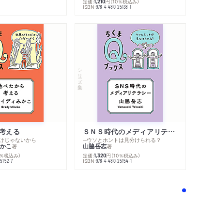
定価:
円
（10％税込み）
1,210
ISBN:
978-4-480-25138-1
シリーズ・全集
考える
ＳＮＳ時代のメディアリテラシー
けじゃないから
─ウソとホントは見分けられる？
かこ
山脇岳志
著
著
0％税込み）
定価:
円
（10％税込み）
1,320
ISBN:
5152-7
978-4-480-25154-1
！