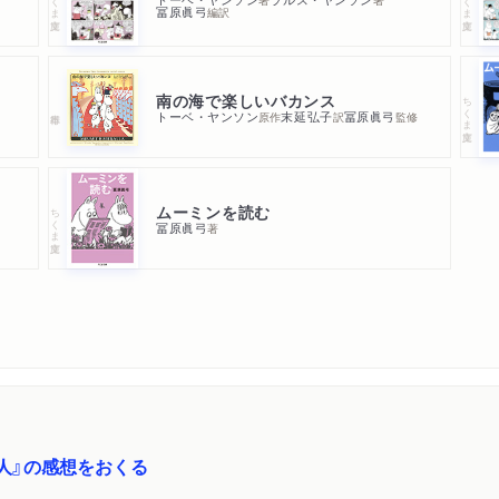
冨原眞弓
編訳
南の海で楽しいバカンス
ちくま文庫
トーベ・ヤンソン
末延弘子
冨原眞弓
原作
訳
監修
ムーミンを読む
ちくま文庫
冨原眞弓
著
人』の感想をおくる