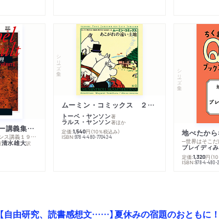
シリーズ・全集
シリーズ・全集
ムーミン・コミックス ２ あこがれの遠い土地
トーベ・ヤンソン
著
ラルス・ヤンソン
著
ほか
ミシェル・フーコー講義集成１０ 主体性と真理
定価:
円
（10％税込み）
地べたから
1,540
─コレージュ・ド・フランス講義１９８０－１９８１年度
ISBN:
978-4-480-77042-4
─世界はそこだ
清水雄大
著
訳
ブレイディみ
定価:
円
（1
1,320
）
ISBN:
978-4-480-2
【自由研究、読書感想文……】夏休みの宿題のおともに