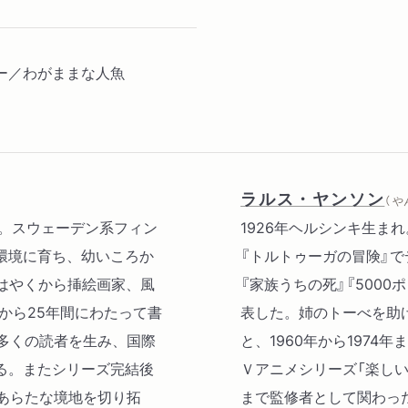
ー／わがままな人魚
ラルス・ヤンソン
（ 
日没。スウェーデン系フィン
1926年ヘルシンキ生まれ
環境に育ち、幼いころか
『トルトゥーガの冒険』で
はやくから挿絵画家、風
『家族うちの死』『500
から25年間にわたって書
表した。姉のトーべを助
多くの読者を生み、国際
と、1960年から1974
る。またシリーズ完結後
Ｖアニメシリーズ「楽し
あらたな境地を切り拓
まで監修者として関わっ