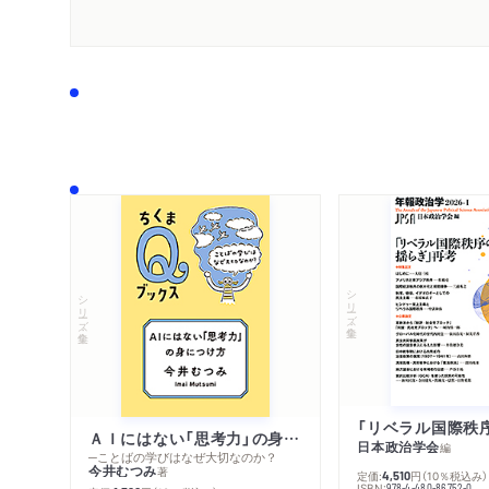
シリーズ・全集
シリーズ・全集
ＡＩにはない「思考力」の身につけ方
日本政治学会
編
─ことばの学びはなぜ大切なのか？
今井むつみ
著
定価:
円
（10％税込み）
4,510
ISBN:
978-4-480-86752-0