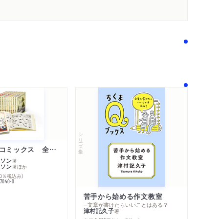
シリーズ・全集
ムーミン・コミックス 全１４巻セット
ソン
著
ソン
著
ほか
10％税込み）
77040-0
苦手から始める作文教室
─文章が書けたらいいことはある？
津村記久子
著