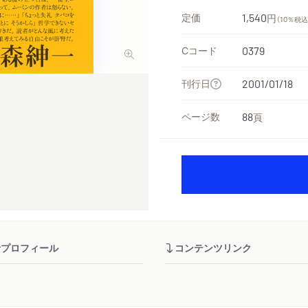
定価
1,540
円
（10％税込
Cコード
0379
刊行日
2001/01/18
ページ数
88
頁
者プロフィール
コンテンツリンク