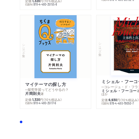
定価:
円
（10％税込み）
1,320
ISBN:
978-4-480-25155-8
シリーズ・全集
シリーズ・全集
マイテーマの探し方
─探究学習ってどうやるの？
ミシェル・フーコー
片岡則夫
著
ほか
定価:
円
（10％税込み）
1,320
定価:
円
（10％税込み
6,930
ISBN:
978-4-480-25117-6
ISBN:
978-4-480-79050-7