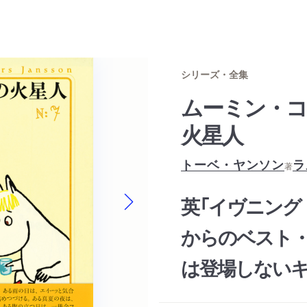
シリーズ・全集
ムーミン・
火星人
トーベ・ヤンソン
ラ
著
英「イヴニング
Next slide
からのベスト
は登場しないキ