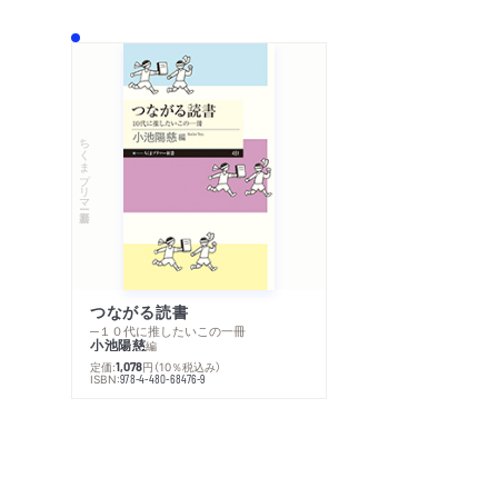
ちくまプリマー新書
つながる読書
─１０代に推したいこの一冊
小池陽慈
編
定価:
円
（10％税込み）
1,078
ISBN:
978-4-480-68476-9