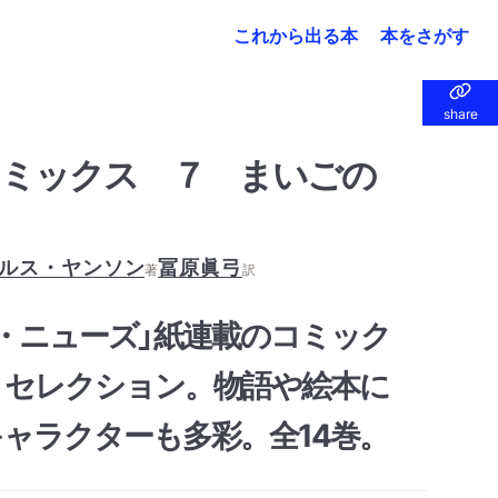
これから出る本
本をさがす
share
share
コミックス ７ まいごの
ルス・ヤンソン
冨原眞弓
著
訳
・ニューズ」紙連載のコミック
・セレクション。物語や絵本に
ャラクターも多彩。全14巻。