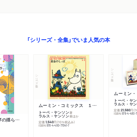
「シリーズ・全集」でいま人気の本
シリーズ・全集
シリーズ・全集
トーベ・ヤン
ラルス・ヤン
ムーミン・コミックス １ 黄金のしっぽ
定価:
円
（
21,560
トーベ・ヤンソン
著
ISBN:
978-4-480-
ラルス・ヤンソン
著
ほか
「リベラル国際秩序の揺らぎ」再考 年報政治学２０２６‐Ⅰ
定価:
円
（10％税込み）
1,540
ISBN:
978-4-480-77041-7