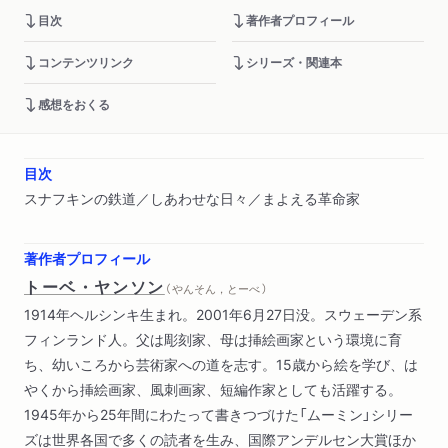
目次
著作者プロフィール
コンテンツリンク
シリーズ・関連本
感想をおくる
目次
スナフキンの鉄道／しあわせな日々／まよえる革命家
著作者プロフィール
トーベ・ヤンソン
（ やんそん，とーべ ）
1914年ヘルシンキ生まれ。2001年6月27日没。スウェーデン系
フィンランド人。父は彫刻家、母は挿絵画家という環境に育
ち、幼いころから芸術家への道を志す。15歳から絵を学び、は
やくから挿絵画家、風刺画家、短編作家としても活躍する。
1945年から25年間にわたって書きつづけた「ムーミン」シリー
ズは世界各国で多くの読者を生み、国際アンデルセン大賞ほか