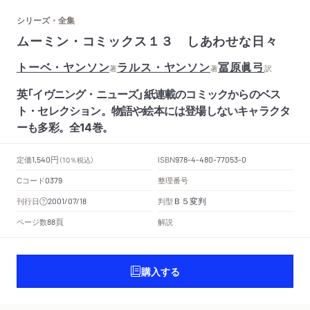
シリーズ・全集
ムーミン・コミックス１３ しあわせな日々
トーベ・ヤンソン
ラルス・ヤンソン
冨原眞弓
著
著
訳
英「イヴニング・ニューズ」紙連載のコミックからのベス
ト・セレクション。物語や絵本には登場しないキャラクタ
ーも多彩。全14巻。
円
定価
ISBN
1,540
（10％税込）
978-4-480-77053-0
Cコード
整理番号
0379
Ｂ５変判
刊行日
判型
2001/07/18
頁
ページ数
解説
88
購入する