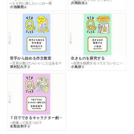
片岡則夫
著
─１０代に推したいこの一冊
小池陽慈
編
シリーズ・全集
シリーズ・全集
苦手から始める作文教室
生きものを探究する
─文章が書けたらいいことはある？
─自然を観察するってどういうこと？
津村記久子
小島渉
著
著
シリーズ・全集
７日でできるキャラクター創作入門
─想像って役立つの？
名取佐和子
著