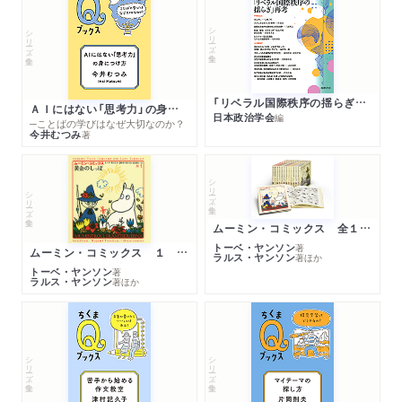
シリーズ・全集
シリーズ・全集
「リベラル国際秩序の揺らぎ」再考 年報政治学２０２６‐Ⅰ
ＡＩにはない「思考力」の身につけ方
日本政治学会
編
─ことばの学びはなぜ大切なのか？
今井むつみ
著
シリーズ・全集
シリーズ・全集
ムーミン・コミックス 全１４巻セット
トーベ・ヤンソン
著
ムーミン・コミックス １ 黄金のしっぽ
ラルス・ヤンソン
著
ほか
トーベ・ヤンソン
著
ラルス・ヤンソン
著
ほか
シリーズ・全集
シリーズ・全集