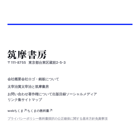
〒111-8755
東京都台東区蔵前2-5-3
会社概要
会社ロゴ・銘板について
太宰治賞
太宰治と筑摩書房
お問い合わせ
著作権について
出版目録
ソーシャルメディア
リンク集
サイトマップ
webちくま
ちくまの教科書
プライバシーポリシー
教科書採択の公正確保に関する基本方針
免責事項