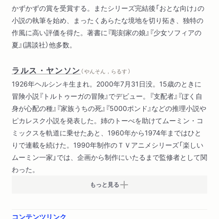
かずかずの賞を受賞する。またシリーズ完結後「おとな向け」の
小説の執筆を始め、まったくあらたな境地を切り拓き、独特の
作風に高い評価を得た。著書に『彫刻家の娘』『少女ソフィアの
夏』(講談社）他多数。
ラルス・ヤンソン
（ やんそん，らるす ）
1926年ヘルシンキ生まれ。2000年7月31日没。15歳のときに
冒険小説『トルトゥーガの冒険』でデビュー。『支配者』『ぼく自
身が心配の種』『家族うちの死』『5000ポンド』などの推理小説や
ピカレスク小説を発表した。姉のトーべを助けてムーミン・コ
ミックスを軌道に乗せたあと、1960年から1974年まではひと
りで連載を続けた。1990年制作のＴＶアニメシリーズ「楽しい
ムーミン一家」では、企画から制作にいたるまで監修者として関
わった。
もっと見る
コンテンツリンク