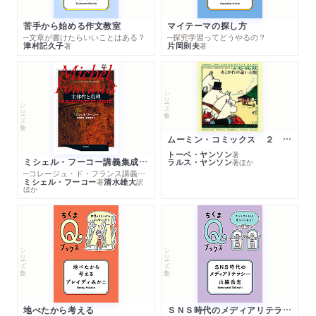
苦手から始める作文教室
マイテーマの探し方
─文章が書けたらいいことはある？
─探究学習ってどうやるの？
津村記久子
片岡則夫
著
著
シリーズ・全集
シリーズ・全集
ムーミン・コミックス ２ あこがれの遠い土地
トーベ・ヤンソン
著
ミシェル・フーコー講義集成１０ 主体性と真理
ラルス・ヤンソン
著
ほか
─コレージュ・ド・フランス講義１９８０－１９８１年度
ミシェル・フーコー
清水雄大
著
訳
ほか
シリーズ・全集
シリーズ・全集
地べたから考える
ＳＮＳ時代のメディアリテラシー