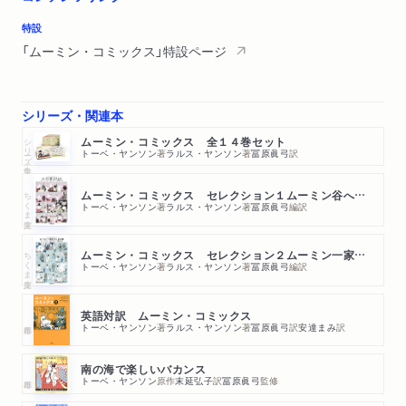
特設
「ムーミン・コミックス」特設ページ
シリーズ・関連本
シリーズ・全集
ムーミン・コミックス 全１４巻セット
トーベ・ヤンソン
著
ラルス・ヤンソン
著
冨原眞弓
訳
ちくま文庫
ムーミン・コミックス セレクション１ムーミン谷へようこそ
トーベ・ヤンソン
著
ラルス・ヤンソン
著
冨原眞弓
編訳
ちくま文庫
ムーミン・コミックス セレクション２ムーミン一家のふしぎな旅
トーベ・ヤンソン
著
ラルス・ヤンソン
著
冨原眞弓
編訳
英語対訳 ムーミン・コミックス
トーベ・ヤンソン
著
ラルス・ヤンソン
著
冨原眞弓
訳
安達まみ
訳
南の海で楽しいバカンス
トーベ・ヤンソン
原作
末延弘子
訳
冨原眞弓
監修