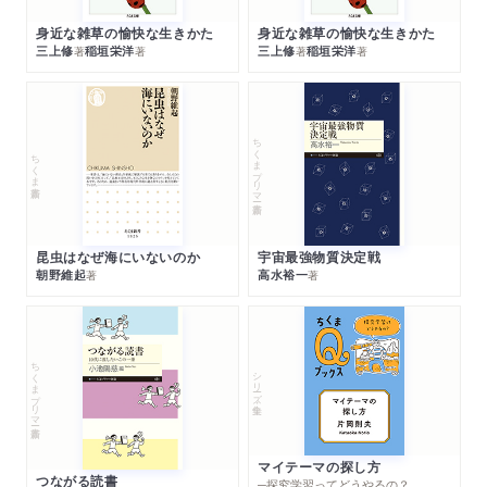
身近な雑草の愉快な生きかた
身近な雑草の愉快な生きかた
三上修
稲垣栄洋
三上修
稲垣栄洋
著
著
著
著
ちくまプリマー新書
ちくま新書
昆虫はなぜ海にいないのか
宇宙最強物質決定戦
朝野維起
高水裕一
著
著
ちくまプリマー新書
シリーズ・全集
マイテーマの探し方
つながる読書
─探究学習ってどうやるの？