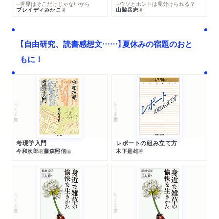
─世界はそこだけじゃないから
─ウソとホントは見分けられる？
ブレイディみかこ
山脇岳志
著
著
【自由研究、読書感想文……】夏休みの宿題のおと
もに！
ちくま文庫
ちくま学芸文庫
考現学入門
レポートの組み立て方
今和次郎
藤森照信
木下是雄
著
編
著
ちくま文庫
ちくま文庫